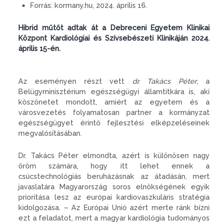
Forrás:
kormany.hu, 2024. április 16.
Hibrid műtőt adtak át a Debreceni Egyetem Klinikai
Központ Kardiológiai és Szívsebészeti Klinikáján 2024.
április 15-én.
Az eseményen részt vett
dr. Takács Péter
, a
Belügyminisztérium egészségügyi államtitkára is, aki
köszönetet mondott, amiért az egyetem és a
városvezetés folyamatosan partner a kormányzat
egészségügyet érintő fejlesztési elképzeléseinek
megvalósításában.
Dr. Takács Péter elmondta, azért is különösen nagy
öröm számára, hogy itt lehet ennek a
csúcstechnológiás beruházásnak az átadásán, mert
javaslatára Magyarország soros elnökségének egyik
prioritása lesz az európai kardiovaszkuláris stratégia
kidolgozása. – Az Európai Unió azért merte ránk bízni
ezt a feladatot, mert a magyar kardiológia tudományos