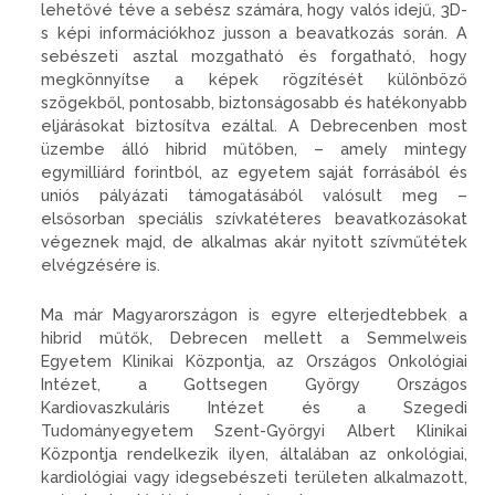
lehetővé téve a sebész számára, hogy valós idejű, 3D-
s képi információkhoz jusson a beavatkozás során. A
sebészeti asztal mozgatható és forgatható, hogy
megkönnyítse a képek rögzítését különböző
szögekből, pontosabb, biztonságosabb és hatékonyabb
eljárásokat biztosítva ezáltal. A Debrecenben most
üzembe álló hibrid műtőben, – amely mintegy
egymilliárd forintból, az egyetem saját forrásából és
uniós pályázati támogatásából valósult meg –
elsősorban speciális szívkatéteres beavatkozásokat
végeznek majd, de alkalmas akár nyitott szívműtétek
elvégzésére is.
Ma már Magyarországon is egyre elterjedtebbek a
hibrid műtők, Debrecen mellett a Semmelweis
Egyetem Klinikai Központja, az Országos Onkológiai
Intézet, a Gottsegen György Országos
Kardiovaszkuláris Intézet és a Szegedi
Tudományegyetem Szent-Györgyi Albert Klinikai
Központja rendelkezik ilyen, általában az onkológiai,
kardiológiai vagy idegsebészeti területen alkalmazott,