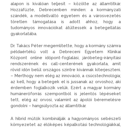
alapon is kiválóan teljesít – közölte az államtitkár.
Hozzáfűzte, Debrecenben minden: a kormányzati
szándék, a modellváltó egyetem és a városvezetés
töretlen támogatása is adott ahhoz, hogy a
tudományos innovációkat átültessék a betegellátás
gyakorlatába.
Dr. Takács Péter megemlítette, hogy a kormány számra
példaértékű volt a Debreceni Egyetem Klinikai
Központ online időpont-foglalási, járóbeteg-irányítási
rendszerének és call-centerének gyakorlata, amit
rövid időn belül országos szintre kívánnak kiterjeszteni.
– Merthogy nem elég az innováció, a csúcstechnológia;
az kell, hogy a betegek el is jussanak az orvoshoz, aki
érdemben foglalkozik velük. Ezért a magyar kormány
humánerőforrás szempontból is jelentős lépéseket
tett, elég az orvosi, valamint az ápolói béremelésre
gondolni – hangsúlyozta az államtitkár.
A hibrid műtők kombinálják a hagyományos sebészeti
környezetet az élőképes képalkotási technológiákkal,