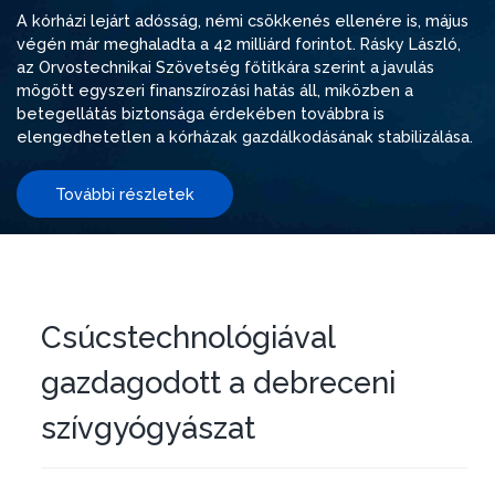
A kórházi lejárt adósság, némi csökkenés ellenére is, május
végén már meghaladta a 42 milliárd forintot. Rásky László,
az Orvostechnikai Szövetség főtitkára szerint a javulás
mögött egyszeri finanszírozási hatás áll, miközben a
betegellátás biztonsága érdekében továbbra is
elengedhetetlen a kórházak gazdálkodásának stabilizálása.
További részletek
Csúcstechnológiával
gazdagodott a debreceni
szívgyógyászat