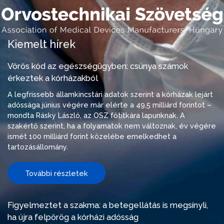
Kiemelt hírek
Vörös kód az egészségügyben: csúnya számok
érkeztek a kórházakból
A legfrissebb államkincstári adatok szerint a kórházak lejárt
adóssága június végére már elérte a 49,5 milliárd forintot –
mondta Rásky László, az OSZ főtitkára lapunknak. A
szakértő szerint, ha a folyamatok nem változnak, év végére
ismét 100 milliárd forint közelébe emelkedhet a
tartozásállomány.
További részletek
Figyelmeztet a szakma: a betegellátás is megsínyli,
ha újra felpörög a kórházi adósság