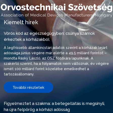
Kiemelt hírek
Vörös kód az egészségügyben: csúnya számok
érkeztek a kórházakból
A legfrissebb államkincstári adatok szerint a kórházak lejárt
adóssága június végére már elérte a 49,5 milliárd forintot –
mondta Rásky László, az OSZ főtitkára lapunknak. A
szakértő szerint, ha a folyamatok nem változnak, év végére
ismét 100 milliárd forint közelébe emelkedhet a
tartozásállomány.
További részletek
Figyelmeztet a szakma: a betegellátás is megsínyli,
ha újra felpörög a kórházi adósság