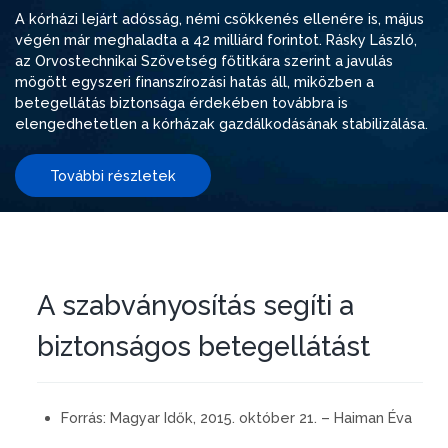
A kórházi lejárt adósság, némi csökkenés ellenére is, május
végén már meghaladta a 42 milliárd forintot. Rásky László,
az Orvostechnikai Szövetség főtitkára szerint a javulás
mögött egyszeri finanszírozási hatás áll, miközben a
betegellátás biztonsága érdekében továbbra is
elengedhetetlen a kórházak gazdálkodásának stabilizálása.
További részletek
A szabványosítás segíti a
biztonságos betegellátást
Forrás:
Magyar Idők, 2015. október 21. – Haiman Éva