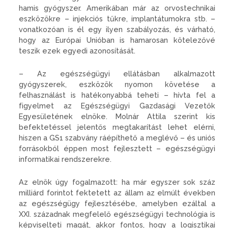
hamis gyógyszer. Amerikában már az orvostechnikai
eszközökre – injekciós tűkre, implantátumokra stb. –
vonatkozóan is él egy ilyen szabályozás, és várható,
hogy az Európai Unióban is hamarosan kötelezővé
teszik ezek egyedi azonosítását.
– Az egészségügyi ellátásban alkalmazott
gyógyszerek, eszközök nyomon követése a
felhasználást is hatékonyabbá teheti – hívta fel a
figyelmet az Egészségügyi Gazdasági Vezetők
Egyesületének elnöke. Molnár Attila szerint kis
befektetéssel jelentős megtakarítást lehet elérni,
hiszen a GS1 szabvány ráépíthető a meglévő – és uniós
forrásokból éppen most fejlesztett – egészségügyi
informatikai rendszerekre.
Az elnök úgy fogalmazott: ha már egyszer sok száz
milliárd forintot fektetett az állam az elmúlt években
az egészségügy fejlesztésébe, amelyben ezáltal a
XXI. századnak megfelelő egészségügyi technológia is
képviselteti magát, akkor fontos, hogy a logisz­tikai