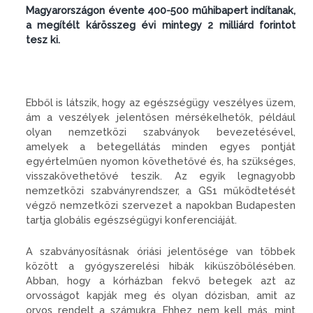
Magyarországon évente 400-500 műhibapert indítanak,
a megítélt kárösszeg évi mintegy 2 milliárd forintot
tesz ki.
Ebből is látszik, hogy az egészségügy veszélyes üzem,
ám a veszélyek jelentősen mérsékelhetők, például
olyan nemzetközi szabványok bevezetésével,
amelyek a betegellátás minden egyes pontját
egyértelműen nyomon követhetővé és, ha szükséges,
visszakövethetővé teszik. Az egyik legnagyobb
nemzetközi szabványrendszer, a GS1 működtetését
végző nemzetközi szervezet a napokban Budapesten
tartja globális egészségügyi konferenciáját.
A szabványosításnak óriási jelentősége van többek
között a gyógyszerelési hibák kiküszöbölésében.
Abban, hogy a kórházban fekvő betegek azt az
orvosságot kapják meg és olyan dózisban, amit az
orvos rendelt a számukra. Ehhez nem kell más, mint