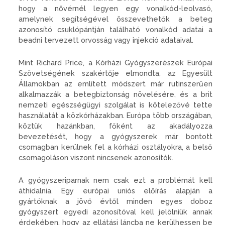
hogy a nővérnél legyen egy vonalkód-leolvasó,
amelynek segítségével összevethetők a beteg
azonosító csuklópántján található vonalkód adatai a
beadni tervezett orvosság vagy injekció adataival.
Mint Richard Price, a Kórházi Gyógy­sze­részek Európai
Szövetségének szakértője elmondta, az Egyesült
Államokban az említett módszert már rutinszerűen
alkalmazzák a betegbiztonság növelésére, és a brit
nemzeti egészségügyi szolgálat is kötelezővé tette
használatát a közkórházakban. Európa több országában,
köztük hazánkban, főként az akadályozza
bevezetését, hogy a gyógyszerek már bontott
csomagban kerülnek fel a kórházi osztályokra, a belső
csomagoláson viszont nincsenek azonosítók.
A gyógyszeriparnak nem csak ezt a problémát kell
áthidalnia. Egy európai uniós előírás alapján a
gyártóknak a jövő évtől minden egyes doboz
gyógyszert egyedi azonosítóval kell jelölniük annak
érdekében, hogy az ellátási láncba ne kerülhessen be