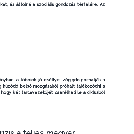
at, és áttolná a szociális gondozás térfelére. Az
nyban, a többiek jó eséllyel végigdolgozhatják a
ig húzódó belső mozgásairól próbált tájékozódni a
p, hogy két tárcavezetőjét cserélheti le a ciklusból
ízis a teljes magyar