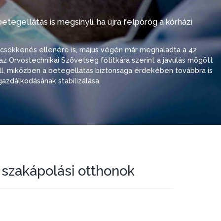
tegellátás is megsínyli, ha újra felpörög a kórházi
i csökkenés ellenére is, május végén már meghaladta a 42
ó, az Orvostechnikai Szövetség főtitkára szerint a javulás mögött
 áll, miközben a betegellátás biztonsága érdekében továbbra is
azdálkodásának stabilizálása.
szakápolási otthonok