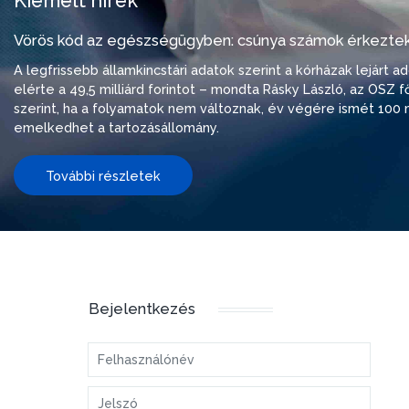
Kiemelt hírek
Vörös kód az egészségügyben: csúnya számok érkeztek
A legfrissebb államkincstári adatok szerint a kórházak lejárt 
elérte a 49,5 milliárd forintot – mondta Rásky László, az OSZ f
szerint, ha a folyamatok nem változnak, év végére ismét 100 m
emelkedhet a tartozásállomány.
További részletek
Bejelentkezés
Felhasználónév
Jelszó