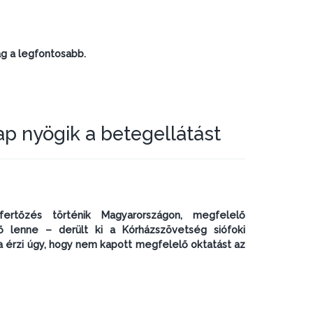
g a legfontosabb.
ap nyögik a betegellátást
ertőzés történik Magyarországon, megfelelő
ő lenne – derült ki a Kórházszövetség siófoki
a érzi úgy, hogy nem kapott megfelelő oktatást az