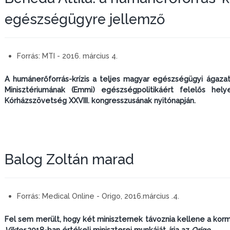
egészségügyre jellemző
Forrás:
MTI - 2016. március 4.
A humánerőforrás-krízis a teljes magyar egészségügyi ágazat
Minisztériumának (Emmi) egészségpolitikáért felelős hely
Kórházszövetség XXVIII. kongresszusának nyitónapján.
Balog Zoltán marad
Forrás:
Medical Online - Origo, 2016.március .4.
Fel sem merült, hogy két miniszternek távoznia kellene a ko
Viktor
2018-ban értékeli miniszterei munkáját, írja az
Origo.