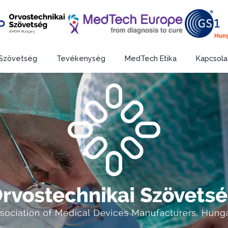
Szövetség
Tevékenység
MedTech Etika
Kapcsola