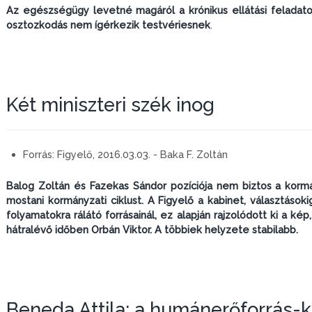
Az egészségügy levetné magáról a krónikus ellátási feladatok
osztozkodás nem ígérkezik testvériesnek
.
Két miniszteri szék inog
Forrás:
Figyelő, 2016.03.03. - Baka F. Zoltán
Balog Zoltán és Fazekas Sándor pozíciója nem biztos a kormá
mostani kormányzati ciklust. A Figyelő a kabinet, választások
folyamatokra rálátó forrásainál, ez alapján rajzolódott ki a ké
hátralévő időben Orbán Viktor. A többiek helyzete stabilabb.
Beneda Attila: a humánerőforrás-kr