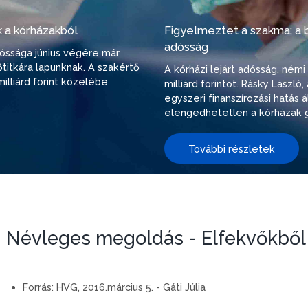
 a kórházakból
Figyelmeztet a szakma: a be
adósság
adóssága június végére már
őtitkára lapunknak. A szakértő
A kórházi lejárt adósság, ném
illiárd forint közelébe
milliárd forintot. Rásky Lászl
egyszeri finanszírozási hatás
elengedhetetlen a kórházak g
További részletek
Névleges megoldás - Elfekvőkből 
Forrás:
HVG, 2016.március 5. - Gáti Júlia