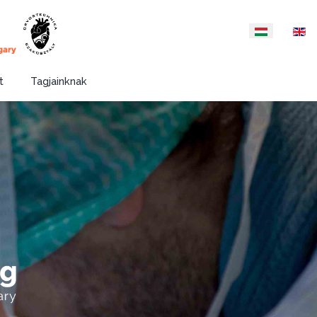
Válasszon nyelvet
t
Tagjainknak