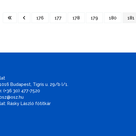
176
177
178
179
180
181
lat
1016 Budapest, Tigris u. 29/b I/1.
: (+36 30) 477-7520
 osz@osz.hu
at: Rásky László főtitkár