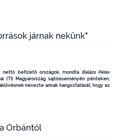
orrások járnak nekünk"
k nettó befizető országok, mondta
Balázs Péter
onal (TI) Magyarország sajtóeseményén pénteken,
baklövésnek nevezte annak hangoztatását, hogy az
a Orbántól