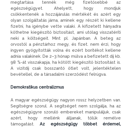
megtartása tennék még fizetősebbé az
egészségügyet. Ahelyett, hogy mondjuk
csökkentenék a hozzájárulás mértékét és azért egy
olyan szolgáltatás járna, aminek egy részét ki kellene
fizetni, ha igénybe vette valaki. A kifizetett hányadra
köthetne kiegészítő biztosítást, ami utólag visszatéríti
neki a költségeit. Mint pl. Japánban. A beteg az
orvostól a pénztárhoz megy, és fizet. nem érzi, hogy
ingyen gyógyították volna és ezért borítékot kellene
adnia valakinek. De 2–3 hónap múlva a befizetett díj kb.
98 %-át visszakapja, ha kötött kiegészítő biztosítást is.
A vizitdíj csak bosszantó ötlet volt, jelentéktelen
bevétellel, de a társadalmi szerződést felrúgva.
Demokratikus centralizmus
A magyar egészségügy nagyon rossz helyzetben van.
Segítségre szorul. A segítséget nem szolgálja, ha az
egészségügyre szoruló embereket manipuláljuk, csak
azért, hogy mellénk álljanak, tőlük remélve
támogatást.
Az egészségügy többet érdemel,