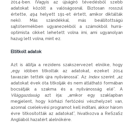
2014-ben. (Vagyis az újságíró tévedésből szebb
adatokat közölt a valóságosnál. Biztosan rosszul
értette, 494 helyett 191-et értett, amikor diktálták
neki). Más szándékkal, más beállítottságú
sajtótermékben ugyanezekből a számokból hurrá-
optimista cikket lehetett volna írni, ami ugyanolyan
hazug lett volna, mint ez.
Eltitkolt adatok
Azt is állítja a rezidens szakszervezet elnöke, hogy
„
egy időben titkolták az adatokat, ezeket 2014
tavaszán tették újra nyilvánossá”. Az
Index
szerint
„
az
adatokat évek óta titkolják és nem átlátható formában
bocsátják a szakma és a nyilvánosság elé”. A
Világgazdaság
azt írja:
„
amikor egy szaklapban
megjelent, hogy kórházi fertőzési vészhelyzet van,
azonnal cselekvési programot kell indítani, akkor három
évre titkosították az adatokat”, hivatkozva a ReSzaSz
Angliából hazatért alelnökére.