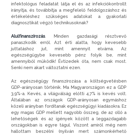
infektológus feladatát látja el és az infekciókontrollt
irányítja, és továbbítja a megfelelő feldolgozáshoz és
értékeléshez szükséges adatokat a gyakorlati
diagnosztikát végző technikusoknak?
Alulfinanszírozás
. Minden gazdasági résztvevő
panaszkodik erről. Azt érti alatta, hogy kevesebb
juttatáshoz jut, mint amennyit elvárna. Az
egészségügybe kevesebb pénz folyik be, mint
amennyiből működik! Évtizedek óta, nem csak most.
Senki nem akart változtatni ezen.
Az egészségügy finanszírozása a költségvetésben
GDP-arányosan történik. Ma Magyarországon ez a GDP
3,9%-a. Kevés, a világválság előtti 4,7% is kevés volt.
Általában az országok GDP-arányosan egymáshoz
közeli arányban fordítanak egészségügyi kiadásokra. Ez
egy magas GDP mellett nagyobb összeg, de az olló a
lehetőségek és az igények között a leggazdagabb
országokban is egyre tágul. Viszont amiről még nem
hallottam beszélni (nyilván mert számonkérhető