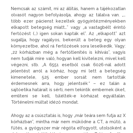
Nemcsak az számít, mi az állítás, hanem a tájékozatlan
olvasót nagyon befolyásolja, ahogy az tálalva van. „…
több ezer pácienst kezeltek gyógyintézményekben
elkapott betegség miatt…” vagy „a vastagbélt érintő
fertőzést (…) igen sokan kapták el”. Az „elkapott” azt
sugallja, hogy ragályos, bekerült a beteg egy olyan
környezetbe, ahol rá fertőzések sora leselkedik. Vagy:
„22 kórházban még a fertőtlenítés is kihívás”, vagyis
nem tudják mire való, hogyan kell kivitelezni, mivel kell
végezni, stb. „A 6551 esetből csak 6026-nál adott
jelentést arról a kórház, hogy mi lett a betegség
kimenetele, 525 ember sorsát nem tartották
érdemesnek arra, hogy jelentsék
”
– ez talán a
sajtóetika határait is sérti, nem tekintik embernek őket,
említeni se kell, túlélték-e kórházat egyáltalán.
Történelmi múltat idéző mondat.
Ahogy az a csúsztatás is, hogy
„
már teára sem futja az X
kórházban”, mintha már nem működne a CT, a műtő, a
fűtés, a gyógyszer már régóta elfogyott, utolsóként a