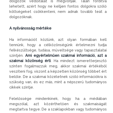
dolgozók védőitalát is megvonják. Talán fordítva
lehetett, azért hogy ne kelljen fontos dolgokra szóló
költségeket csökkenteni, nem adnak tovább teát a
dolgozóknak.
A nyilvánosság mértéke
Ha információt közlünk, azt olyan formában kell
tennünk, hogy a célközönségünk értelmezni tudja
felkészültsége, tudása, műveltsége vagy tapasztalatai
szintjén.
Ami egyértelműen szakmai információ, azt a
szakmai közönség érti
. Ha mindezt ismeretterjesztő
szinten fogalmazzuk meg, akkor szakmai értékéből
veszíteni fog, viszont a képzetlen közönség többet ért
belőle. De a szakmai közéletnek szóló információkra is
szükség van, és ez más, mint a népszerű tudományos
cikkek szintje.
Felelőssége mindenkinek, hogy ha a médiában
megszólal, azt közérthetően és szakmaiságát
megtartva tegye. De a szaklapokban vagy tudományos