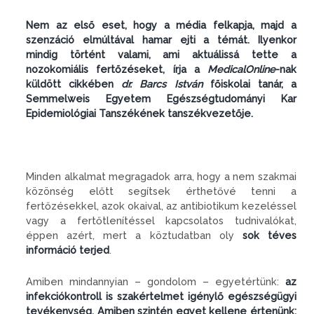
Nem az első eset, hogy a média felkapja, majd a
szenzáció elmúltával hamar ejti a témát. Ilyenkor
mindig történt valami, ami aktuálissá tette a
nozokomiális fertőzéseket, írja a
MedicalOnline
-nak
küldött cikkében
dr. Barcs István
főiskolai tanár, a
Semmelweis Egyetem Egészségtudományi Kar
Epidemiológiai Tanszékének tanszékvezetője.
Minden alkalmat megragadok arra, hogy a nem szakmai
közönség előtt segítsek érthetővé tenni a
fertőzésekkel, azok okaival, az antibiotikum kezeléssel
vagy a fertőtlenítéssel kapcsolatos tudnivalókat,
éppen azért, mert a köztudatban oly
sok téves
információ terjed
.
Amiben mindannyian – gondolom – egyetértünk:
az
infekciókontroll is szakértelmet igénylő egészségügyi
tevékenység. Amiben szintén egyet kellene értenünk: