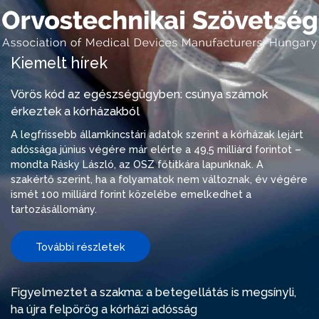
Kiemelt hírek
Vörös kód az egészségügyben: csúnya számok
érkeztek a kórházakból
A legfrissebb államkincstári adatok szerint a kórházak lejárt
adóssága június végére már elérte a 49,5 milliárd forintot –
mondta Rásky László, az OSZ főtitkára lapunknak. A
szakértő szerint, ha a folyamatok nem változnak, év végére
ismét 100 milliárd forint közelébe emelkedhet a
tartozásállomány.
További részletek
Figyelmeztet a szakma: a betegellátás is megsínyli,
ha újra felpörög a kórházi adósság