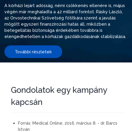
A kórházi lejárt adósság, némi csökkenés ellenére is, május
végén már meghaladta a 42 milliárd forintot. Rásky László,
az Orvostechnikai Szövetség főtitkára szerint a javulás
mögött egyszeri finanszírozási hatás áll, miközben a
betegellátás biztonsága érdekében továbbra is
elengedhetetlen a kórházak gazdálkodásának stabilizálása.
További részletek
Gondolatok egy kampány
kapcsán
Forrás:
Medical Online, 2016. március 8. - dr. Barcs
István