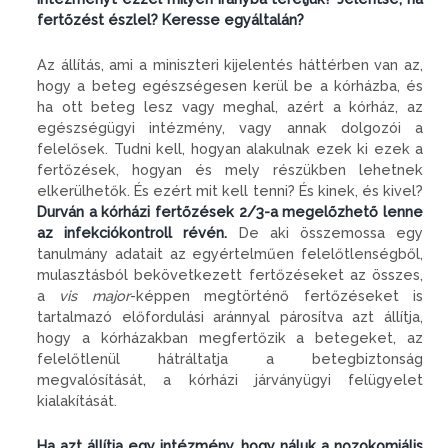
fertőzést észlel? Keresse egyáltalán?
Az állítás, ami a miniszteri kijelentés háttérben van az,
hogy a beteg egészségesen kerül be a kórházba, és
ha ott beteg lesz vagy meghal, azért a kórház, az
egészségügyi intézmény, vagy annak dolgozói a
felelősek. Tudni kell, hogyan alakulnak ezek ki ezek a
fertőzések, hogyan és mely részükben lehetnek
elkerülhetők. És ezért mit kell tenni? És kinek, és kivel?
Durván a kórházi fertőzések 2/3-a megelőzhető lenne
az infekciókontroll révén.
De aki összemossa egy
tanulmány adatait az egyértelműen felelőtlenségből,
mulasztásból bekövetkezett fertőzéseket az összes,
a
vis major
-képpen megtörténő fertőzéseket is
tartalmazó előfordulási aránnyal párosítva azt állítja,
hogy a kórházakban megfertőzik a betegeket, az
felelőtlenül hátráltatja a betegbiztonság
megvalósítását, a kórházi járványügyi felügyelet
kialakítását.
Ha azt állítja egy intézmény, hogy náluk a nozokomiális