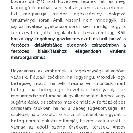
követő 48 (72) órát követően lépnek fel, és még
lappangó formában sem voltak jelen szervezetében.
Ezt megtanulja minden egészségügyi dolgozó
tanulmányai során. Amit viszont nem mindegyik, és
sajnos hivatása gyakorlása során sem mindig, hogy a
fertőzés létrejötte legalább két tényezőn függ.
Kell
hozzá egy fogékony gazdaszervezet és kell hozzá a
fertőzés kialakításához elegendő csíraszámban a
fertőzés kialakításához elegendően virulens
mikroorganizmus.
Ugyanannak az embernek a fogékonysága állandóan
változik. Például csökken, ha legyengül (mondjuk egy
betegség miatt), ha lelki trauma éri (mondjuk mert
beteg), ha betegsége kezelése befolyásolja az
immunrendszerét (mondjuk gyulladásgátló, kemo- vagy
sugárterápia), és számos más ok miatt. A fertőzőképes
csíraszám csökken, ha nő a beteg fogékonysága, és
csökken, ha a kezelésre használt antibiotikum gyéríti a
beteg normál baktériumflóráját, hiszen azok között is
vannak az adott szerre érzékeny törzsek. Ahogy