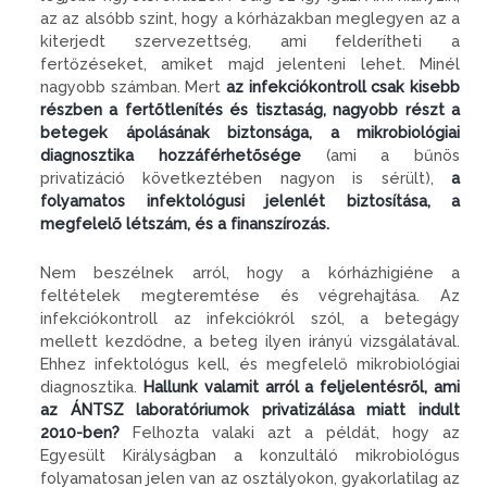
az az alsóbb szint, hogy a kórházakban meglegyen az a
kiterjedt szervezettség, ami felderítheti a
fertőzéseket, amiket majd jelenteni lehet. Minél
nagyobb számban. Mert
az infekciókontroll csak kisebb
részben a fertőtlenítés és tisztaság, nagyobb részt a
betegek ápolásának biztonsága, a mikrobiológiai
diagnosztika hozzáférhetősége
(ami a bűnös
privatizáció következtében nagyon is sérült),
a
folyamatos infektológusi jelenlét biztosítása, a
megfelelő létszám, és a finanszírozás.
Nem beszélnek arról, hogy a kórházhigiéne a
feltételek megteremtése és végrehajtása. Az
infekciókontroll az infekciókról szól, a betegágy
mellett kezdődne, a beteg ilyen irányú vizsgálatával.
Ehhez infektológus kell, és megfelelő mikrobiológiai
diagnosztika.
Hallunk valamit arról a feljelentésről, ami
az ÁNTSZ laboratóriumok privatizálása miatt indult
2010-ben?
Felhozta valaki azt a példát, hogy az
Egyesült Királyságban a konzultáló mikrobiológus
folyamatosan jelen van az osztályokon, gyakorlatilag az