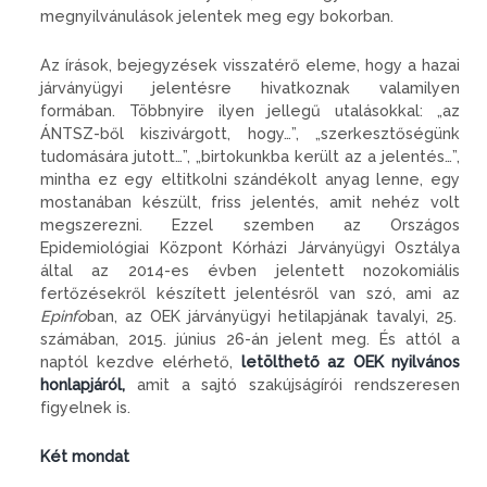
megnyilvánulások jelentek meg egy bokorban.
Az írások, bejegyzések visszatérő eleme, hogy a hazai
járványügyi jelentésre hivatkoznak valamilyen
formában. Többnyire ilyen jellegű utalásokkal: „az
ÁNTSZ-ből kiszivárgott, hogy…”, „szerkesztőségünk
tudomására jutott…”, „birtokunkba került az a jelentés…”,
mintha ez egy eltitkolni szándékolt anyag lenne, egy
mostanában készült, friss jelentés, amit nehéz volt
megszerezni. Ezzel szemben az Országos
Epidemiológiai Központ Kórházi Járványügyi Osztálya
által az 2014-es évben jelentett nozokomiális
fertőzésekről készített jelentésről van szó, ami az
Epinfo
ban, az OEK járványügyi hetilapjának tavalyi, 25.
számában, 2015. június 26-án jelent meg. És attól a
naptól kezdve elérhető,
letölthető az OEK nyilvános
honlapjáról,
amit a sajtó szakújságírói rendszeresen
figyelnek is.
Két mondat