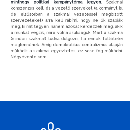
minthogy politikai kampánytéma legyen
. Szakmai
konszenzus kell, és a vezető szerveket (a kormányt is,
de elsősorban a szakmai vezetéssel megbízott
szervezeteket) arra kell rábírni, hogy ne ők szabják
meg, ki mit tegyen, hanem azokat kérdezzék meg, akik
a munkát végzik, mire volna szükségük. Mert a szakma
(minden szakma!) tudna dolgozni, ha ennek feltételei
meglennének. Amíg demokratikus centralizmus alapján
működik a szakmai egyeztetés, ez sose fog működni.
Négyévente sem.