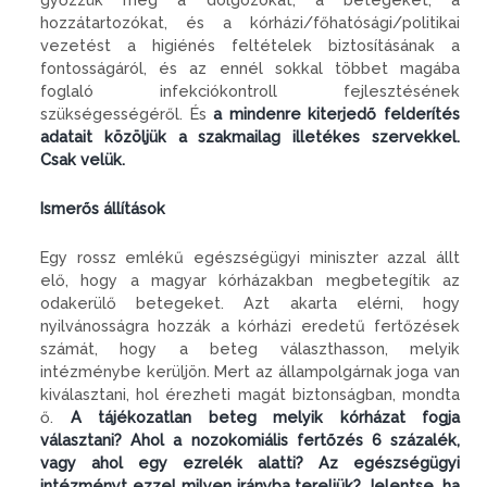
hozzátartozókat, és a kórházi/főhatósági/politikai
vezetést a higiénés feltételek biztosításának a
fontosságáról, és az ennél sokkal többet magába
foglaló infekciókontroll fejlesztésének
szükségességéről. És
a mindenre kiterjedő felderítés
adatait közöljük a szakmailag illetékes szervekkel.
Csak velük.
Ismerős állítások
Egy rossz emlékű egészségügyi miniszter azzal állt
elő, hogy a magyar kórházakban megbetegítik az
odakerülő betegeket. Azt akarta elérni, hogy
nyilvánosságra hozzák a kórházi eredetű fertőzések
számát, hogy a beteg választhasson, melyik
intézménybe kerüljön. Mert az állampolgárnak joga van
kiválasztani, hol érezheti magát biztonságban, mondta
ő.
A tájékozatlan beteg melyik kórházat fogja
választani? Ahol a nozokomiális fertőzés 6 százalék,
vagy ahol egy ezrelék alatti? Az egészségügyi
intézményt ezzel milyen irányba tereljük? Jelentse, ha