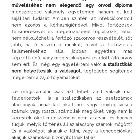
műveléséhez nem elegendő egy orvosi diploma
megszerzése valamely egyetemen, hanem el kell
sajátítani tudását. Amiben szintén: az infekciókontroll
nem azonos a kórházhigiénével. Mivel fertőzések
felismerésével és megelőzésével foglalkozik, tehát
nem nélkülözheti a fertőző szakorvos részvételét, sőt
jobb, ha ő vezeti a munkát, mivel a fertőzések
felismeréséhez nála jobban egyetlen más
képzettségű, vagy még szakképesítés előtt álló orvos
sem ért. És még egy egyetérteni való:
a statisztikák
nem helyettesítik a valóságot,
legfeljebb segítenek
megérteni a zajló folyamatokat.
De megszámolni csak azt lehet, amit valakik már
felderítettek. Ha a statisztikában az esetszámok
alacsonyak, annak két oka lehet: vagy tényleg kicsi a
számuk, vagy rosszul számolták meg őket, vagy nem is
keresték őket megszámolni nem akarván. És honnan
tudjuk, melyik történés áll az alacsony számok mögött?
És a valóságot akarjuk-e látni, vagy a koncepciónkat
akarjuk számokkal bizonyítottnak látni?