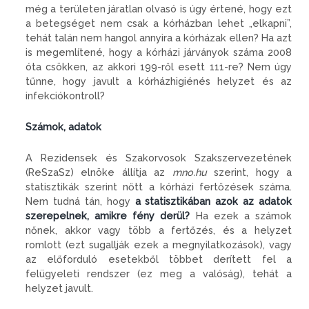
még a területen járatlan olvasó is úgy értené, hogy ezt
a betegséget nem csak a kórházban lehet „elkapni”,
tehát talán nem hangol annyira a kórházak ellen? Ha azt
is megemlítené, hogy a kórházi járványok száma 2008
óta csökken, az akkori 199-ről esett 111-re? Nem úgy
tűnne, hogy javult a kórházhigiénés helyzet és az
infekciókontroll?
Számok, adatok
A Rezidensek és Szakorvosok Szakszervezetének
(ReSzaSz) elnöke állítja az
mno.hu
szerint, hogy a
statisztikák szerint nőtt a kórházi fertőzések száma.
Nem tudná tán, hogy
a statisztikában azok az adatok
szerepelnek, amikre fény derül?
Ha ezek a számok
nőnek, akkor vagy több a fertőzés, és a helyzet
romlott (ezt sugallják ezek a megnyilatkozások), vagy
az előforduló esetekből többet derített fel a
felügyeleti rendszer (ez meg a valóság), tehát a
helyzet javult.