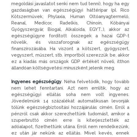
megoldási javaslatot senki nem tud tenni), hogy ha egy
gazdaságban van egészségügyi háttéripar (pl. Rico
Kötszerművek, Phylaxia, Human Oltóanyagtermelő,
Reanal, Medicor, Radelkis, Chinoin, Kőbányai
Gyógyszergyár, Biogal, Alkaloida, EGYT…), akkor az
egészségügyre fordított összegek a hazai GDP-t
növelik, és visszaforognak az egészségügy
finanszírozásába. Ha viszont a kötszert, gyógyszert,
vegyszert, műszert, stb. importból szerezzük be, akkor
ez a kiadás más országok GDP értékét növeli, itthon
állandóan költségvetési mínuszként jelenik meg.
Ingyenes egészségügy
. Néha felvetődik, hogy tovább
nem lehet fenntartani. Azt nem említik, hogy az
egészségügyi ellátás soha nem volt ingyenes.
Jövedelmünk 14 százalékát automatikusan levonják
tőlünk egészségbiztosítási hozzájárulás címén. Erről a
pénzről csak akkor szerezhettünk tudomást, amikor a
szuperbruttó címén erre is kiterjesztették az
adóalapot, fizethettünk utána. Erről nem rendelkezünk,
ez után jár nekünk az ellátás. Mivel kevés, ennek