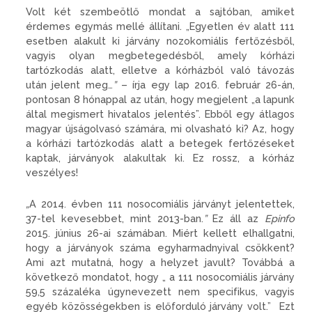
Volt két szembeötlő mondat a sajtóban, amiket
érdemes egymás mellé állítani. „Egyetlen év alatt 111
esetben alakult ki járvány nozokomiális fertőzésből,
vagyis olyan megbetegedésből, amely kórházi
tartózkodás alatt, elletve a kórházból való távozás
után jelent meg…
”
– írja egy lap 2016. február 26-án,
pontosan 8 hónappal az után, hogy megjelent „a lapunk
által megismert hivatalos jelentés”. Ebből egy átlagos
magyar újságolvasó számára, mi olvasható ki? Az, hogy
a kórházi tartózkodás alatt a betegek fertőzéseket
kaptak, járványok alakultak ki. Ez rossz, a kórház
veszélyes!
„
A 2014. évben 111 nosocomiális járványt jelentettek,
37-tel kevesebbet, mint 2013-ban.
”
Ez áll az
Epinfo
2015. június 26-ai számában. Miért kellett elhallgatni,
hogy a járványok száma egyharmadnyival csökkent?
Ami azt mutatná, hogy a helyzet javult? Továbbá a
következő mondatot, hogy „ a 111 nosocomiális járvány
59,5 százaléka úgynevezett nem specifikus, vagyis
egyéb közösségekben is előforduló járvány volt.” Ezt