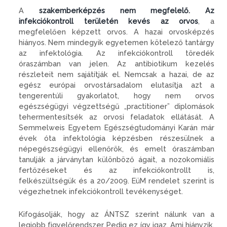
A
szakemberképzés nem megfelelő. Az
infekciókontroll területén kevés az orvos
, a
megfelelően képzett orvos. A hazai orvosképzés
hiányos. Nem mindegyik egyetemen kötelező tantárgy
az infektológia. Az infekciókontroll töredék
óraszámban van jelen. Az antibiotikum kezelés
részleteit nem sajátítják el. Nemcsak a hazai, de az
egész európai orvostársadalom elutasítja azt a
tengerentúli gyakorlatot, hogy nem orvos
egészségügyi végzettségű „practitioner” diplomások
tehermentesítsék az orvosi feladatok ellátását. A
Semmelweis Egyetem Egészségtudományi Karán már
évek óta infektológia képzésben részesülnek a
népegészségügyi ellenőrök, és emelt óraszámban
tanulják a járványtan különböző ágait, a nozokomiális
fertőzéseket és az infekciókontrollt is,
felkészültségük és a 20/2009. EüM rendelet szerint is
végezhetnek infekciókontroll tevékenységet.
Kifogásolják, hogy az ÁNTSZ szerint nálunk van a
legjobb figyelőrendszer. Pedig ez így igaz. Ami hiányzik,