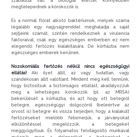
szabaddá vált a biológiai élettér, könnyebben
megtelepednek a kórokozók is.
És a normál flórát alkotó baktériumok, melyek száma
legalább egy nagyságrenddel meghaladja a saját
sejtjeink számát, szintén rendelkeznek a virulencia
faktoraival, csak egy egészséges emberben ez nem
elegendő fertőzés kialakítására. De kórházba nem
egészséges emberek kerülnek.
Nozokomiális fertőzés nélkül nincs egészségügyi
ellátás!
Aki ilyet állít, az vagy tudatlan, vagy
szándékosan állít valótlant. Mindent meg kell tennünk,
hogy biztosítsuk a biztonságos ellátást, akadályozzuk
meg a lehetséges kórokozók (pl. az MRSA)
bekerülését a kórházba, és azt hogy ott betegről
betegre, egészségügyi dolgozóról (beleértve az
orvost is) betegre és vissza terjedjen, hogy a kialakult
fertőzéseket mielőbb felismerjük, a járványokat
elkülönítéssel megelőzzük, a betegeket
meggyógyítsuk. És folyamatos felvilágosító munkával
győzzük meg a dolgozókat, a betegeket, a