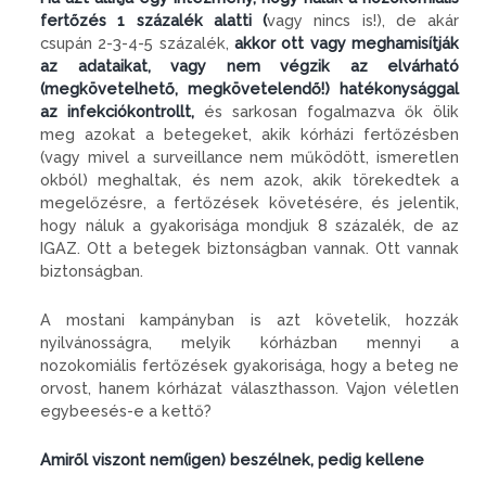
fertőzés 1 százalék alatti (
vagy nincs is!), de akár
csupán 2-3-4-5 százalék,
akkor ott vagy meghamisítják
az adataikat, vagy nem végzik az elvárható
(megkövetelhető, megkövetelendő!) hatékonysággal
az infekciókontrollt,
és sarkosan fogalmazva ők ölik
meg azokat a betegeket, akik kórházi fertőzésben
(vagy mivel a surveillance nem működött, ismeretlen
okból) meghaltak, és nem azok, akik törekedtek a
megelőzésre, a fertőzések követésére, és jelentik,
hogy náluk a gyakorisága mondjuk 8 százalék, de az
IGAZ. Ott a betegek biztonságban vannak. Ott vannak
biztonságban.
A mostani kampányban is azt követelik, hozzák
nyilvánosságra, melyik kórházban mennyi a
nozokomiális fertőzések gyakorisága, hogy a beteg ne
orvost, hanem kórházat választhasson. Vajon véletlen
egybeesés-e a kettő?
Amiről viszont nem(igen) beszélnek, pedig kellene