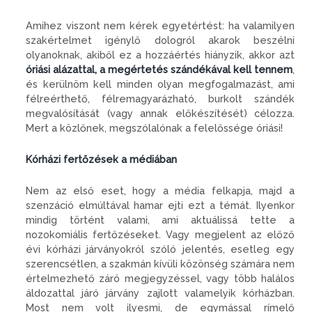
Amihez viszont nem kérek egyetértést: ha valamilyen
szakértelmet igénylő dologról akarok beszélni
olyanoknak, akiből ez a hozzáértés hiányzik, akkor azt
óriási alázattal, a megértetés szándékával kell tennem
,
és kerülnöm kell minden olyan megfogalmazást, ami
félreérthető, félremagyarázható, burkolt szándék
megvalósítását (vagy annak előkészítését) célozza.
Mert a közlőnek, megszólalónak a felelőssége óriási!
Kórházi fertőzések a médiában
Nem az első eset, hogy a média felkapja, majd a
szenzáció elmúltával hamar ejti ezt a témát. Ilyenkor
mindig történt valami, ami aktuálissá tette a
nozokomiális fertőzéseket. Vagy megjelent az előző
évi kórházi járványokról szóló jelentés, esetleg egy
szerencsétlen, a szakmán kívüli közönség számára nem
értelmezhető záró megjegyzéssel, vagy több halálos
áldozattal járó járvány zajlott valamelyik kórházban.
Most nem volt ilyesmi, de egymással rímelő