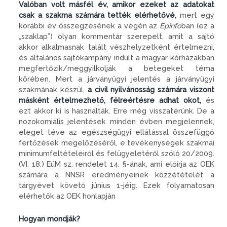
Valóban volt másfél év, amikor ezeket az adatokat
csak a szakma számára tették elérhetővé,
mert egy
korábbi év összegzésének a végén az
Epinfo
ban (ez a
„szaklap”) olyan kommentár szerepelt, amit a sajtó
akkor alkalmasnak talált vészhelyzetként értelmezni,
és általános sajtókampány indult a magyar kórházakban
megfertőzik/meggyilkolják a betegeket téma
körében. Mert a járványügyi jelentés a járványügyi
szakmának készül,
a civil nyilvánosság számára viszont
másként értelmezhető, félreértésre adhat okot,
és
ezt akkor ki is használták. Erre még visszatérünk. De a
nozokomiális jelentések minden évben megjelennek,
eleget téve az egészségügyi ellátással összefüggő
fertőzések megelőzéséről, e tevékenységek szakmai
minimumfeltételeiről és felügyeletéről szóló 20/2009.
(VI. 18.) EüM sz. rendelet 14. §-ának, ami előírja az OEK
számára a NNSR eredményeinek közzétételét a
tárgyévet követő június 1-jéig. Ezek folyamatosan
elérhetők az OEK honlapján
Hogyan mondják?