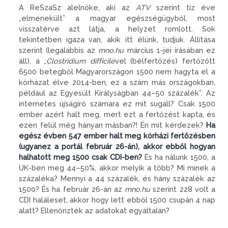
A ReSzaSz alelnöke, aki az
ATV
szerint tíz éve
„elmenekült” a magyar egészségügyből, most
visszatérve azt látja, a helyzet romlott. Sok
tekintetben igaza van, akik itt élünk, tudjuk. Állítása
szerint (legalábbis az
mno.hu
március 1-jei írásában ez
áll), a „
Clostridium difficilé
vel (bélfertőzés) fertőzött
6500 betegből Magyarországon 1500 nem hagyta el a
kórházat élve 2014-ben, ez a szám más országokban,
például az Egyesült Királyságban 44–50 százalék”. Az
internetes újságíró számára ez mit sugall? Csak 1500
ember azért halt meg, mert ezt a fertőzést kapta, és
ezen felül még hányan másban?! Én mit kérdezek?
Ha
egész évben 547 ember halt meg kórházi fertőzésben
(ugyanez a portál február 26-án), akkor ebből hogyan
halhatott meg 1500 csak CDI-ben?
És ha nálunk 1500, a
UK-ben meg 44–50%, akkor melyik a több? Mi minek a
százaléka? Mennyi a 44 százalék, és hány százalék az
1500? És ha február 26-án az
mno.hu
szerint 228 volt a
CDI haláleset, akkor hogy lett ebből 1500 csupán 4 nap
alatt? Ellenőrizték az adatokat egyáltalán?