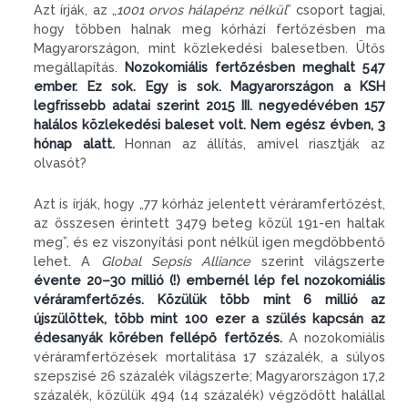
Azt írják, az „
1001 orvos hálapénz nélkül
” csoport tagjai,
hogy többen halnak meg kórházi fertőzésben ma
Magyarországon, mint közlekedési balesetben. Ütős
megállapítás.
Nozokomiális fertőzésben meghalt 547
ember. Ez sok. Egy is sok. Magyarországon a KSH
legfrissebb adatai szerint 2015 III. negyedévében 157
halálos közlekedési baleset volt. Nem egész évben, 3
hónap alatt.
Honnan az állítás, amivel riasztják az
olvasót?
Azt is írják, hogy „77 kórház jelentett véráramfertőzést,
az összesen érintett 3479 beteg közül 191-en haltak
meg”, és ez viszonyítási pont nélkül igen megdöbbentő
lehet. A
Global Sepsis Alliance
szerint világszerte
évente 20–30 millió (!) embernél lép fel nozokomiális
véráramfertőzés. Közülük több mint 6 millió az
újszülöttek, több mint 100 ezer a szülés kapcsán az
édesanyák körében fellépő fertőzés.
A nozokomiális
véráramfertőzések mortalitása 17 százalék, a súlyos
szepszisé 26 százalék világszerte; Magyarországon 17,2
százalék, közülük 494 (14 százalék) végződött halállal