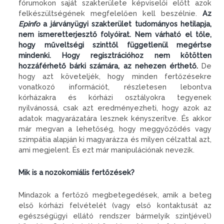
fórumokon saját szakterülete képviselői előtt azok
felkészültségének megfelelően kell beszélnie.
Az
Epinfo
a járványügyi szakterület tudományos hetilapja,
nem ismeretterjesztő folyóirat. Nem várható el tőle,
hogy műveltségi szinttől függetlenül megértse
mindenki. Hogy regisztrációhoz nem kötötten
hozzáférhető bárki számára, az nehezen érthető.
De
hogy azt követeljék, hogy minden fertőzésekre
vonatkozó információt, részletesen lebontva
kórházakra és kórházi osztályokra tegyenek
nyilvánossá, csak azt eredményezheti, hogy azok az
adatok magyarázatára lesznek kényszerítve. És akkor
már megvan a lehetőség, hogy meggyőződés vagy
szimpátia alapján ki magyarázza és milyen célzattal azt,
ami megjelent. És ezt már manipulációnak nevezik.
Mik is a nozokomiális fertőzések?
Mindazok a fertőző megbetegedések, amik a beteg
első kórházi felvételét (vagy első kontaktusát az
egészségügyi ellátó rendszer bármelyik szintjével)