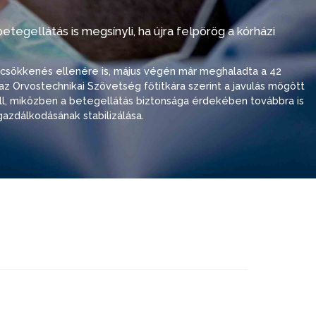
tegellátás is megsínyli, ha újra felpörög a kórházi
i csökkenés ellenére is, május végén már meghaladta a 42
ó, az Orvostechnikai Szövetség főtitkára szerint a javulás mögött
 áll, miközben a betegellátás biztonsága érdekében továbbra is
azdálkodásának stabilizálása.