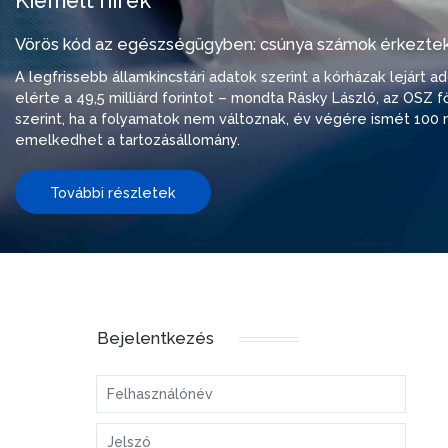
Kiemelt hírek
Vörös kód az egészségügyben: csúnya számok érkeztek
A legfrissebb államkincstári adatok szerint a kórházak lejárt 
elérte a 49,5 milliárd forintot – mondta Rásky László, az OSZ f
szerint, ha a folyamatok nem változnak, év végére ismét 100 m
emelkedhet a tartozásállomány.
További részletek
Bejelentkezés
Felhasználónév
Jelszó