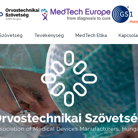
Szövetség
Tevékenység
MedTech Etika
Kapcsola