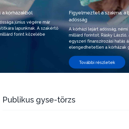
 a kórházakból
Figyelmeztet a szakma: a be
adósság
adóssága június végére már
őtitkára lapunknak. A szakértő
A kórházi lejárt adósság, ném
illiárd forint közelébe
milliárd forintot. Rásky Lászl
egyszeri finanszírozási hatás
elengedhetetlen a kórházak g
További részletek
Publikus gyse-törzs