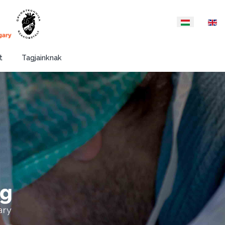
Válasszon nyelvet
t
Tagjainknak