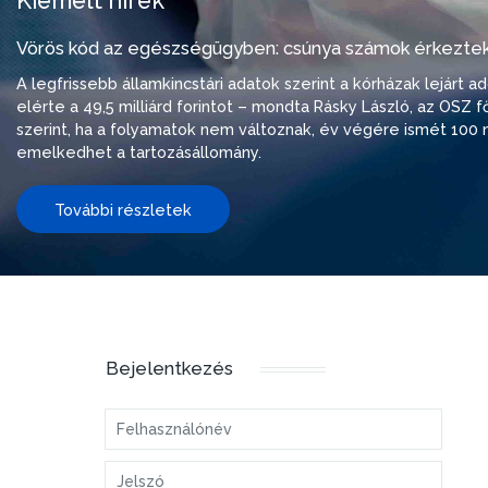
Kiemelt hírek
Vörös kód az egészségügyben: csúnya számok érkeztek
A legfrissebb államkincstári adatok szerint a kórházak lejárt 
elérte a 49,5 milliárd forintot – mondta Rásky László, az OSZ f
szerint, ha a folyamatok nem változnak, év végére ismét 100 m
emelkedhet a tartozásállomány.
További részletek
Bejelentkezés
Felhasználónév
Jelszó