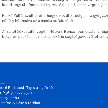
kellett egy új informatikai fejlesztést a patikákban végrehajtani
Hankó Zoltán szólt arról is, hogy elkezdtek dolgozni a gyógysz
néhány hét múlva ez a munka befejeződik.
A sajtótájékoztató végén Rétvári Bence bemutatta a digi
belvárosi patikában a mobilapplikáció segítségével váltotta ki 
lat
1016 Budapest, Tigris u. 29/b I/1.
: (+36 30) 477-7520
 osz@osz.hu
at: Rásky László főtitkár