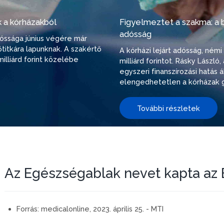
 a kórházakból
Figyelmeztet a szakma: a be
adósság
adóssága június végére már
őtitkára lapunknak. A szakértő
A kórházi lejárt adósság, ném
illiárd forint közelébe
milliárd forintot. Rásky Lászl
egyszeri finanszírozási hatás
elengedhetetlen a kórházak g
További részletek
Az Egészségablak nevet kapta az 
Forrás:
medicalonline, 2023. április 25. - MTI