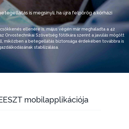
tegellátás is megsínyli, ha újra felpörög a kórházi
i csökkenés ellenére is, május végén már meghaladta a 42
ó, az Orvostechnikai Szövetség főtitkára szerint a javulás mögött
 áll, miközben a betegellátás biztonsága érdekében továbbra is
azdálkodásának stabilizálása.
EESZT mobilapplikációja