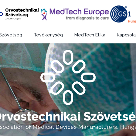
Szövetség
Tevékenység
MedTech Etika
Kapcsola