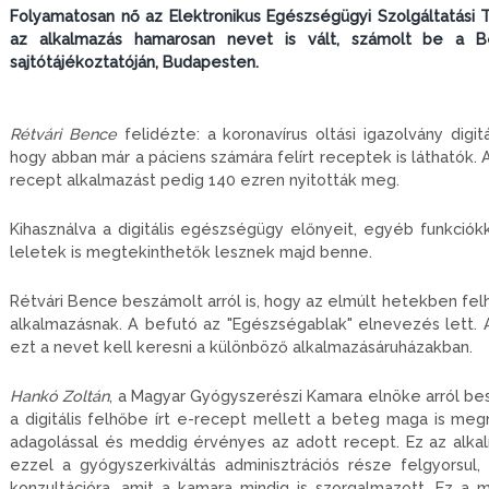
Folyamatosan nő az Elektronikus Egészségügyi Szolgáltatási Té
az alkalmazás hamarosan nevet is vált, számolt be a Bel
sajtótájékoztatóján, Budapesten.
Rétvári Bence
felidézte: a koronavírus oltási igazolvány digitá
hogy abban már a páciens számára felírt receptek is láthatók. A
recept alkalmazást pedig 140 ezren nyitották meg.
Kihasználva a digitális egészségügy előnyeit, egyéb funkciókk
leletek is megtekinthetők lesznek majd benne.
Rétvári Bence beszámolt arról is, hogy az elmúlt hetekben fe
alkalmazásnak. A befutó az "Egészségablak" elnevezés lett. Az
ezt a nevet kell keresni a különböző alkalmazásáruházakban.
Hankó Zoltán
, a Magyar Gyógyszerészi Kamara elnöke arról bes
a digitális felhőbe írt e-recept mellett a beteg maga is me
adagolással és meddig érvényes az adott recept. Ez az alkalm
ezzel a gyógyszerkiváltás adminisztrációs része felgyorsul
konzultációra, amit a kamara mindig is szorgalmazott. Ez a 