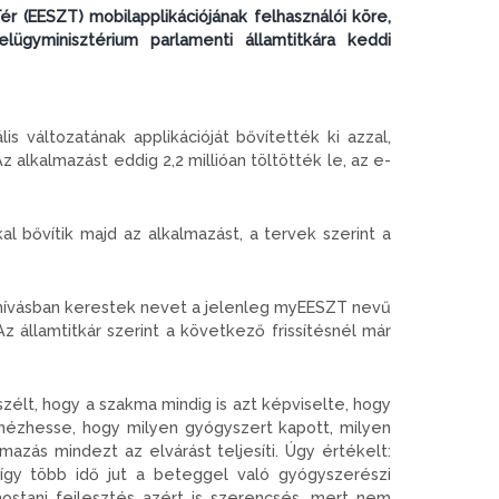
r (EESZT) mobilapplikációjának felhasználói köre,
ügyminisztérium parlamenti államtitkára keddi
lis változatának applikációját bővítették ki azzal,
z alkalmazást eddig 2,2 millióan töltötték le, az e-
al bővítik majd az alkalmazást, a tervek szerint a
lhívásban kerestek nevet a jelenleg myEESZT nevű
 államtitkár szerint a következő frissítésnél már
zélt, hogy a szakma mindig is azt képviselte, hogy
gnézhesse, hogy milyen gyógyszert kapott, milyen
azás mindezt az elvárást teljesíti. Úgy értékelt:
, így több idő jut a beteggel való gyógyszerészi
mostani fejlesztés azért is szerencsés, mert nem