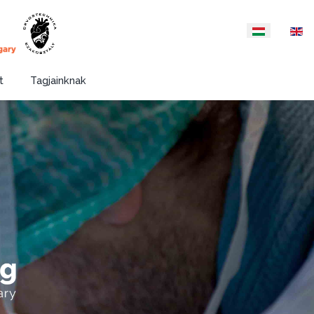
Válasszon nyelvet
t
Tagjainknak