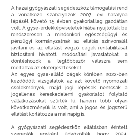
A hazai gyógyászati segédeszköz támogatási rend
a vonatkozó szabályozók 2007. évi hatályba
lépését követő 15 évben gyakorlatilag gazdátlan
volt. A gyse-érdekképviseletek hiába nyújtottak be
rendszeresen a mindenkori egészségügyi és
pénzügyi kormányzatnak az ellátás színvonalát
javítani és az ellátást végző cégek rentabilitását
biztosítani hivatott módosítási javaslatokat, a
döntéshozók a legtöbbször válaszra sem
méltatták az előterjesztéseket.
Az egyes gyse-ellátó cégek körében 2022-ben
kezdődött vizsgálatok, az azt követő nyomozati
cselekmények, majd jogi lépések nemcsak a
jogellenes kereskedelemi gyakorlatot folytató
vállalkozásokat szűrték ki, hanem több olyan
következményük is volt, ami a jogos és jogszerű
ellátást korlátozza a mai napig is.
A gyógyászati segédeszköz ellátásban érintett
szereplők egyként üdvözölték, hogy 2024.