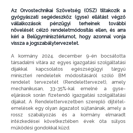
Az Orvostechnikai Szövetség
(OSZ)
tiltakozik a
gyógyászati segédeszköz
(gyse)
ellátást végző
vállalkozások pénzügyi terheinek további
növelését célzó rendeletmódosítás ellen, és arra
kéri a Belügyminisztériumot, hogy azonnal vonja
vissza a jogszabálytervezetet.
A kormány 2024. december 9-én bocsátotta
társadalmi vitára az egyes igazgatási szolgáltatási
díjakkal kapcsolatos egészségügyi tárgyú
miniszteri rendeletek módosításáról szóló BM
rendelet tervezetét (Rendelettervezet), amely
mechanikusan, 33-35%-kal emelné a gyse-
eljárások során fizetendő igazgatási szolgáltatási
díjakat. A Rendelettervezetben szereplő díjtétel-
emelések egy olyan ágazatot sújtanának, amely a
rossz szabályozás és a kormány elmaradt
intézkedései következtében évek óta súlyos
működési gondokkal küzd.