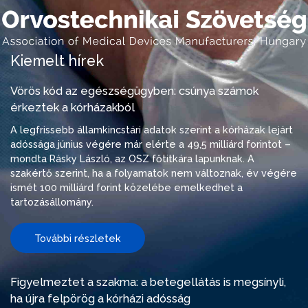
Kiemelt hírek
Vörös kód az egészségügyben: csúnya számok
érkeztek a kórházakból
A legfrissebb államkincstári adatok szerint a kórházak lejárt
adóssága június végére már elérte a 49,5 milliárd forintot –
mondta Rásky László, az OSZ főtitkára lapunknak. A
szakértő szerint, ha a folyamatok nem változnak, év végére
ismét 100 milliárd forint közelébe emelkedhet a
tartozásállomány.
További részletek
Figyelmeztet a szakma: a betegellátás is megsínyli,
ha újra felpörög a kórházi adósság