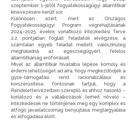
szeptember 1-jétől fogyatékosságügyi államtitkár
kinevezésére került sor.
Különösen azért, mert az Országos
Fogyatékosságügyi Program végrehajtásának
2024–2025. évekre vonatkozó Intézkedési Terve
2.2. pontjában foglalt feladatok elvégzése, a
számtalan egyéb feladat mellett, valószínűleg
meghaladná az egészségügyért felelős
államtitkárság erőforrásait.
Mivel az államtitkár hivatalba lépése komoly és
érdemi lehetőséget ad arra, hogy megkezdődjék a
gyse-támogatási rend racionalizálása és
korszerűsítése, fontosnak tartjuk, hogy a
Rendelettervezetben szereplő és ahhoz hasonló –
korlátozó és a vállalkozások terheit növelő –
intézkedések ne történjenek meg egy komplex és
átfogó javaslatcsomag benyújtása, megtárgyalása
és elfogadása előtt.