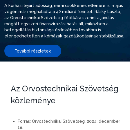
A kórházi lejárt adósság, némi csökkenés ellenére is, május
végén már meghaladta a 42 milliárd forintot. Rásky László,
az Orvostechnikai Szövetség főtitkára szerint a javulás
mögött egyszeri finanszírozási hatás áll, miközben a
betegellátás biztonsága érdekében továbbra is
elengedhetetlen a kórházak gazdálkodásának stabilizálása.
További részletek
Az Orvostechnikai Szövetség
közleménye
Forrás:
Orvostechnikai Szövetség, 2024. december
18.