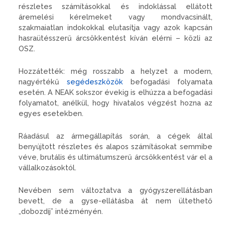
részletes számításokkal és indoklással ellátott
áremelési kérelmeket vagy mondvacsinált,
szakmaiatlan indokokkal elutasítja vagy azok kapcsán
hasraütésszerű árcsökkentést kíván elérni – közli az
OSZ.
Hozzátették: még rosszabb a helyzet a modern,
nagyértékű
segédeszközök
befogadási folyamata
esetén. A NEAK sokszor évekig is elhúzza a befogadási
folyamatot, anélkül, hogy hivatalos végzést hozna az
egyes esetekben.
Ráadásul az ármegállapítás során, a cégek által
benyújtott részletes és alapos számításokat semmibe
véve, brutális és ultimátumszerű árcsökkentést vár el a
vállalkozásoktól.
Nevében sem változtatva a gyógyszerellátásban
bevett, de a gyse-ellátásba át nem ültethető
„dobozdíj” intézményén.