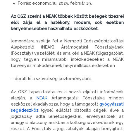
Forrás:
economx.hu, 2025. február 19.
Az OSZ szerint a NEAK többek között betegek tízezrei
elől zárja el a hatékony, modern, sok esetben
kényelmesebben használható eszközöket.
lemondásra szólítja fel a Nemzeti Egészségbiztosítási
Alapkezelő (NEAK) Ártámogatási Főosztályának
(Főosztály) vezetőjét, és arra kéri a NEAK főigazgatóját,
hogy tegyen mihamarabbi intézkedéseket a NEAK
törvényes működésének helyreállítása érdekében
– derült ki a szövetség közleményéből.
Az OSZ tapasztalatai és a hozzá eljutott információk
alapján, a
NEAK
Ártámogatási Főosztálya minden
eszközzel akadályozza, hogy a támogatott
gyógyászati
segédeszköz
(gyse) ellátást biztosító cégek, élve a
jogszabály adta lehetőségekkel, érvényesítsék az
amúgy is alacsony áraikban a költségnövekedéseik egy
részét. A Főosztály a jogszabályok alapján benyújtott,