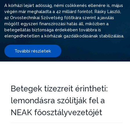
A kórházi lejárt adósság, némi csökkenés ellenére is, május
végén már meghaladta a 42 milliárd forintot. Rásky László,
az Orvostechnikai Szövetség főtitkára szerint a javulás
mögött egyszeri finanszírozási hatás áll, miközben a
betegellátás biztonsága érdekében továbbra is
elengedhetetlen a kórházak gazdálkodásának stabilizálása.
További részletek
Betegek tízezreit érintheti:
lemondásra szólítják fel a
NEAK főosztályvezetőjét