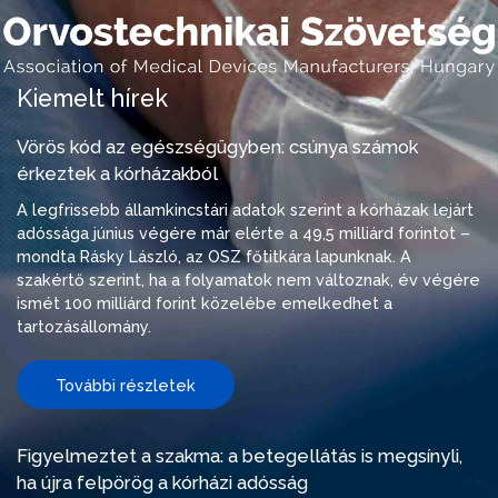
Kiemelt hírek
Vörös kód az egészségügyben: csúnya számok
érkeztek a kórházakból
A legfrissebb államkincstári adatok szerint a kórházak lejárt
adóssága június végére már elérte a 49,5 milliárd forintot –
mondta Rásky László, az OSZ főtitkára lapunknak. A
szakértő szerint, ha a folyamatok nem változnak, év végére
ismét 100 milliárd forint közelébe emelkedhet a
tartozásállomány.
További részletek
Figyelmeztet a szakma: a betegellátás is megsínyli,
ha újra felpörög a kórházi adósság