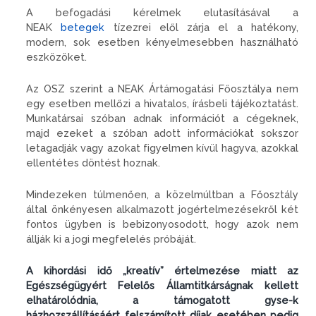
A befogadási kérelmek elutasításával a
NEAK
betegek
tízezrei elől zárja el a hatékony,
modern, sok esetben kényelmesebben használható
eszközöket.
Az OSZ szerint a NEAK Ártámogatási Főosztálya nem
egy esetben mellőzi a hivatalos, írásbeli tájékoztatást.
Munkatársai szóban adnak információt a cégeknek,
majd ezeket a szóban adott információkat sokszor
letagadják vagy azokat figyelmen kívül hagyva, azokkal
ellentétes döntést hoznak.
Mindezeken túlmenően, a közelmúltban a Főosztály
által önkényesen alkalmazott jogértelmezésekről két
fontos ügyben is bebizonyosodott, hogy azok nem
állják ki a jogi megfelelés próbáját.
A kihordási idő „kreatív” értelmezése miatt az
Egészségügyért Felelős Államtitkárságnak kellett
elhatárolódnia, a támogatott gyse-k
házhozszállításáért felszámított díjak esetében pedig