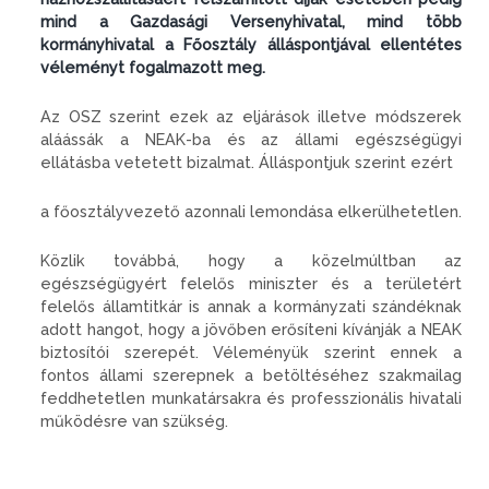
mind a Gazdasági Versenyhivatal, mind több
kormányhivatal a Főosztály álláspontjával ellentétes
véleményt fogalmazott meg.
Az OSZ szerint ezek az eljárások illetve módszerek
aláássák a NEAK-ba és az állami egészségügyi
ellátásba vetetett bizalmat. Álláspontjuk szerint ezért
a főosztályvezető azonnali lemondása elkerülhetetlen.
Közlik továbbá, hogy a közelmúltban az
egészségügyért felelős miniszter és a területért
felelős államtitkár is annak a kormányzati szándéknak
adott hangot, hogy a jövőben erősíteni kívánják a NEAK
biztosítói szerepét. Véleményük szerint ennek a
fontos állami szerepnek a betöltéséhez szakmailag
feddhetetlen munkatársakra és professzionális hivatali
működésre van szükség.