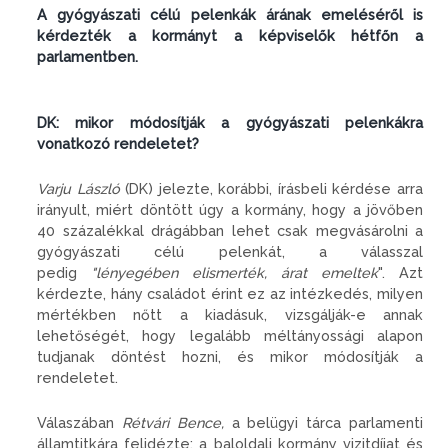
A gyógyászati célú pelenkák árának emeléséről is
kérdezték a kormányt a képviselők hétfőn a
parlamentben.
DK: mikor módosítják a gyógyászati pelenkákra
vonatkozó rendeletet?
Varju László
(DK) jelezte, korábbi, írásbeli kérdése arra
irányult, miért döntött úgy a kormány, hogy a jövőben
40 százalékkal drágábban lehet csak megvásárolni a
gyógyászati célú pelenkát, a válasszal
pedig
"lényegében elismerték, árat emeltek
". Azt
kérdezte, hány családot érint ez az intézkedés, milyen
mértékben nőtt a kiadásuk, vizsgálják-e annak
lehetőségét, hogy legalább méltányossági alapon
tudjanak döntést hozni, és mikor módosítják a
rendeletet.
Válaszában
Rétvári Bence,
a belügyi tárca parlamenti
államtitkára felidézte: a baloldali kormány vizitdíjat és