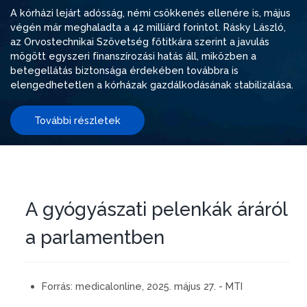
A kórházi lejárt adósság, némi csökkenés ellenére is, május
végén már meghaladta a 42 milliárd forintot. Rásky László,
az Orvostechnikai Szövetség főtitkára szerint a javulás
mögött egyszeri finanszírozási hatás áll, miközben a
betegellátás biztonsága érdekében továbbra is
elengedhetetlen a kórházak gazdálkodásának stabilizálása.
További részletek
A gyógyászati pelenkák áráról
a parlamentben
Forrás:
medicalonline, 2025. május 27. - MTI