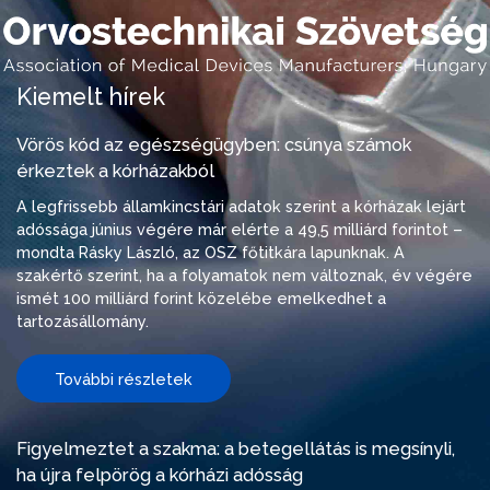
Kiemelt hírek
Vörös kód az egészségügyben: csúnya számok
érkeztek a kórházakból
A legfrissebb államkincstári adatok szerint a kórházak lejárt
adóssága június végére már elérte a 49,5 milliárd forintot –
mondta Rásky László, az OSZ főtitkára lapunknak. A
szakértő szerint, ha a folyamatok nem változnak, év végére
ismét 100 milliárd forint közelébe emelkedhet a
tartozásállomány.
További részletek
Figyelmeztet a szakma: a betegellátás is megsínyli,
ha újra felpörög a kórházi adósság