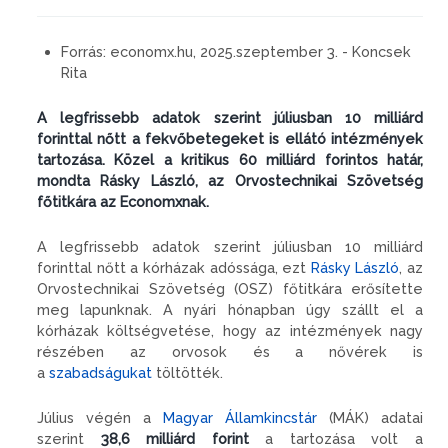
Forrás:
economx.hu, 2025.szeptember 3. - Koncsek
Rita
A legfrissebb adatok szerint júliusban 10 milliárd
forinttal nőtt a fekvőbetegeket is ellátó intézmények
tartozása. Közel a kritikus 60 milliárd forintos határ,
mondta Rásky László, az Orvostechnikai Szövetség
főtitkára az Economxnak.
A legfrissebb adatok szerint júliusban 10 milliárd
forinttal nőtt a kórházak adóssága, ezt
Rásky László
, az
Orvostechnikai Szövetség (OSZ) főtitkára erősítette
meg lapunknak. A nyári hónapban úgy szállt el a
kórházak költségvetése, hogy az intézmények nagy
részében az orvosok és a nővérek is
a
szabadságukat
töltötték.
Július végén a
Magyar Államkincstár
(MÁK) adatai
szerint
38,6 milliárd forint
a tartozása volt a