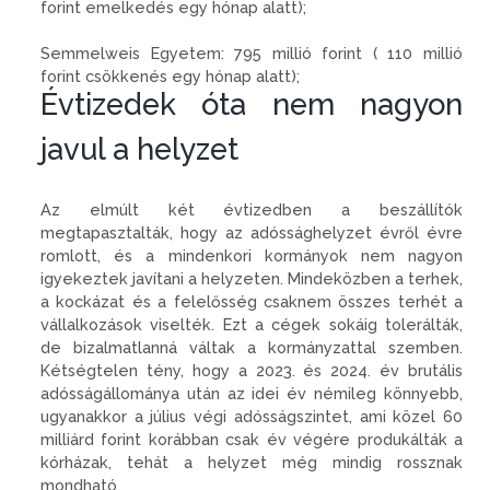
forint emelkedés egy hónap alatt);
Semmelweis Egyetem: 795 millió forint ( 110 millió
forint csökkenés egy hónap alatt);
Évtizedek óta nem nagyon
javul a helyzet
Az elmúlt két évtizedben a beszállítók
megtapasztalták, hogy az adóssághelyzet évről évre
romlott, és a mindenkori kormányok nem nagyon
igyekeztek javítani a helyzeten. Mindeközben a terhek,
a kockázat és a felelősség csaknem összes terhét a
vállalkozások viselték. Ezt a cégek sokáig tolerálták,
de bizalmatlanná váltak a kormányzattal szemben.
Kétségtelen tény, hogy a 2023. és 2024. év brutális
adósságállománya után az idei év némileg könnyebb,
ugyanakkor a július végi adósságszintet, ami közel 60
milliárd forint korábban csak év végére produkálták a
kórházak, tehát a helyzet még mindig rossznak
mondható.