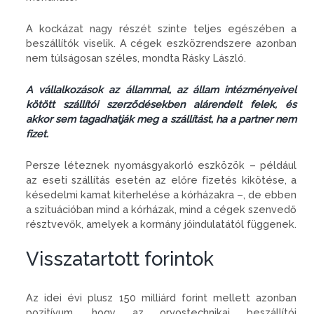
A kockázat nagy részét szinte teljes egészében a
beszállítók viselik. A cégek eszközrendszere azonban
nem túlságosan széles, mondta Rásky László.
A vállalkozások az állammal, az állam intézményeivel
kötött szállítói szerződésekben alárendelt felek, és
akkor sem tagadhatják meg a szállítást, ha a partner nem
fizet.
Persze léteznek nyomásgyakorló eszközök – például
az eseti szállítás esetén az előre fizetés kikötése, a
késedelmi kamat kiterhelése a kórházakra –, de ebben
a szituációban mind a kórházak, mind a cégek szenvedő
résztvevők, amelyek a kormány jóindulatától függenek.
Visszatartott forintok
Az idei évi plusz 150 milliárd forint mellett azonban
pozitívum, hogy az orvostechnikai beszállítói