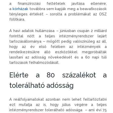
a finanszírozási feltételek javítása ellenére,
a
kórházak
továbbra sem kapják meg a beavatkozások
tényleges értékét – sorolta a problémákat az OSZ
főtitkára.
A havi adatok hullámzása – júniusban csupán 2 milliárd
forinttal nőtt a teljes intézményrendszer lejárt
tartozásállománya – mögött pedig valószínűleg az áll,
hogy az év első felében az intézmények a
rendelkezésükre álló eszközökkel megpróbálták
lassítani az adósság növekedését és a 60 napi túli
tartozások felhalmozódását.
Elérte a 80 százalékot a
tolerálható adósság
A reálfolyamatokat azonban nem lehet feltartóztatni
ezt mutatja az is, hogy július végére a teljes
intézményrendszer tolerálható adóssága – ami évi 75