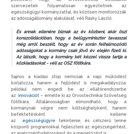
szervezetek folyamatosan egyeztetnek az
egészségügyi kormányzattal, és közösen monitorozzák
az adósságállomány alakulását, véli Rásky László.
És annak ellenére bíznak az év közbeni, akár őszi
konszolidációban, hogy a belügyminiszter tavasszal
még arról beszélt, hogy az év során felhalmozódó
adósságokat a kormány csak jövő év elején fizeti ki.
Az látszik, hogy a kormány két kézzel vissza tartja a
közkiadásokat - véli az OSZ főtitkára.
Sajnos a kiadási stop nemcsak a napi működést
korlátozza, hanem a fejlődést is megakadályozza:
például nem engedi be az ellátórendszerbe
az
innovációt
– emelte ki az Orvostechnikai Szövetség
főtitkára. Általánosságban elmondható, hogy a
kormánynak végre nem költséghelyként, hanem
befektetésként kellene
az
egészségügyre
tekintenie, és célszerű lenne
központi programokkal fejleszteni az egészségértést,
az egészségtudatosságot és a megelőzést is.