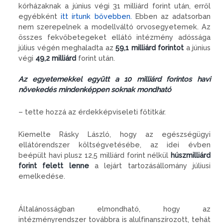
kórházaknak a június végi 31 milliárd forint után, erről
egyébként
itt írtunk bővebben.
Ebben az adatsorban
nem szerepelnek a modellváltó orvosegyetemek. Az
összes fekvőbetegeket ellátó intézmény adóssága
július végén meghaladta az
59,1 milliárd forintot
a június
végi
49,2 milliárd
forint után.
Az egyetemekkel együtt a 10 milliárd forintos havi
növekedés mindenképpen soknak mondható
– tette hozzá az érdekképviseleti főtitkár.
Kiemelte Rásky László, hogy az egészségügyi
ellátórendszer költségvetésébe, az idei évben
beépült havi plusz 12,5 milliárd forint nélkül
húszmilliárd
forint felett lenne
a lejárt tartozásállomány júliusi
emelkedése.
Általánosságban elmondható, hogy az
intézményrendszer továbbra is alulfinanszírozott, tehát