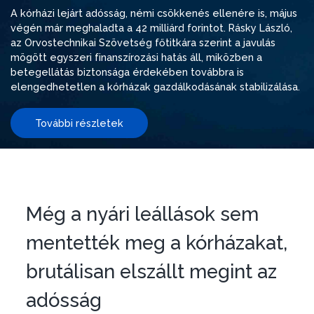
A kórházi lejárt adósság, némi csökkenés ellenére is, május
végén már meghaladta a 42 milliárd forintot. Rásky László,
az Orvostechnikai Szövetség főtitkára szerint a javulás
mögött egyszeri finanszírozási hatás áll, miközben a
betegellátás biztonsága érdekében továbbra is
elengedhetetlen a kórházak gazdálkodásának stabilizálása.
További részletek
Még a nyári leállások sem
mentették meg a kórházakat,
brutálisan elszállt megint az
adósság