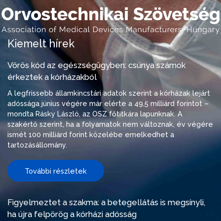
Kiemelt hírek
Vörös kód az egészségügyben: csúnya számok
érkeztek a kórházakból
A legfrissebb államkincstári adatok szerint a kórházak lejárt
adóssága június végére már elérte a 49,5 milliárd forintot –
mondta Rásky László, az OSZ főtitkára lapunknak. A
szakértő szerint, ha a folyamatok nem változnak, év végére
ismét 100 milliárd forint közelébe emelkedhet a
tartozásállomány.
További részletek
Figyelmeztet a szakma: a betegellátás is megsínyli,
ha újra felpörög a kórházi adósság