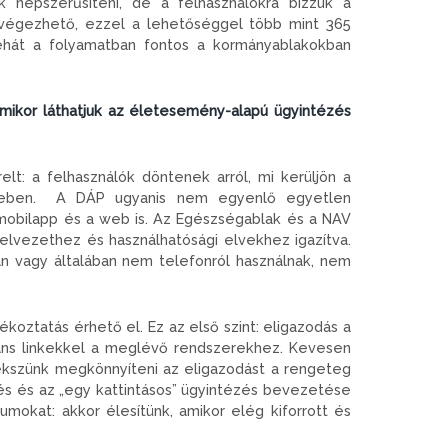
 népszerűsíteni, de a felhasználókra bízzuk a
 elvégezhető, ezzel a lehetőséggel több mint 365
tehát a folyamatban fontos a kormányablakokban
mikor láthatjuk az életesemény-alapú ügyintézés
lt: a felhasználók döntenek arról, mi kerüljön a
 weben. A DÁP ugyanis nem egyenlő egyetlen
mobilapp és a web is. Az Egészségablak és a NAV
yelvezethez és használhatósági elvekhez igazítva.
án vagy általában nem telefonról használnak, nem
oztatás érhető el. Ez az első szint: eligazodás a
váns linkekkel a meglévő rendszerekhez. Kevesen
yekszünk megkönnyíteni az eligazodást a rengeteg
és és az „egy kattintásos” ügyintézés bevezetése
umokat: akkor élesítünk, amikor elég kiforrott és