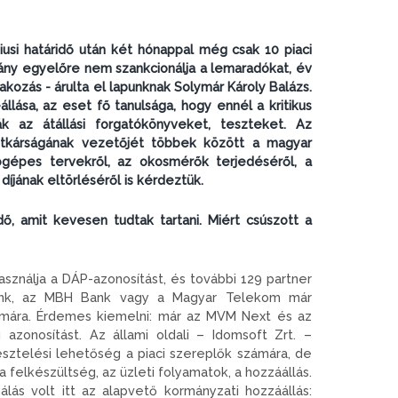
niusi határidő után két hónappal még csak 10 piaci
mány egyelőre nem szankcionálja a lemaradókat, év
kozás - árulta el lapunknak Solymár Károly Balázs.
lása, az eset fő tanulsága, hogy ennél a kritikus
ák az átállási forgatókönyveket, teszteket. Az
mtitkárságának vezetőjét többek között a magyar
tógépes tervekről, az okosmérők terjedéséről, a
íjának eltörléséről is kérdeztük.
dő, amit kevesen tudtak tartani. Miért csúszott a
sználja a DÁP-azonosítást, és további 129 partner
Bank, az MBH Bank vagy a Magyar Telekom már
zámára. Érdemes kiemelni: már az MVM Next és az
azonosítást. Az állami oldali – Idomsoft Zrt. –
tesztelési lehetőség a piaci szereplők számára, de
elkészültség, az üzleti folyamatok, a hozzáállás.
lás volt itt az alapvető kormányzati hozzáállás: