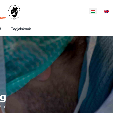
Válasszon nyelvet
t
Tagjainknak