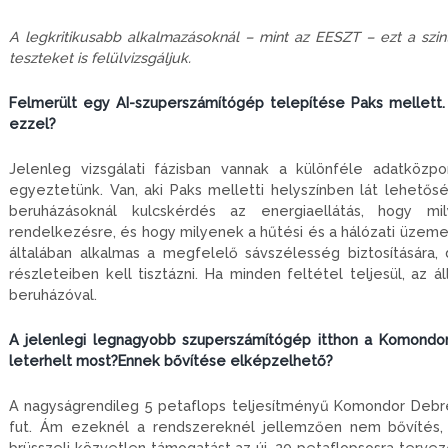
A legkritikusabb alkalmazásoknál – mint az EESZT – ezt a szint
teszteket is felülvizsgáljuk.
Felmerült egy AI-szuperszámítógép telepítése Paks mellett.
ezzel?
Jelenleg vizsgálati fázisban vannak a különféle adatközpo
egyeztetünk. Van, aki Paks melletti helyszínben lát lehető
beruházásoknál kulcskérdés az energiaellátás, hogy mi
rendelkezésre, és hogy milyenek a hűtési és a hálózati üzemelt
általában alkalmas a megfelelő sávszélesség biztosítására
részleteiben kell tisztázni. Ha minden feltétel teljesül, az
beruházóval.
A jelenlegi legnagyobb szuperszámítógép itthon a Komondor
leterhelt most?Ennek bővítése elképzelhető?
A nagyságrendileg 5 petaflops teljesítményű Komondor Debre
fut. Ám ezeknél a rendszereknél jellemzően nem bővítés, 
brüsszeli közvetlen támogatást az új, 20 petaflopsosra ter