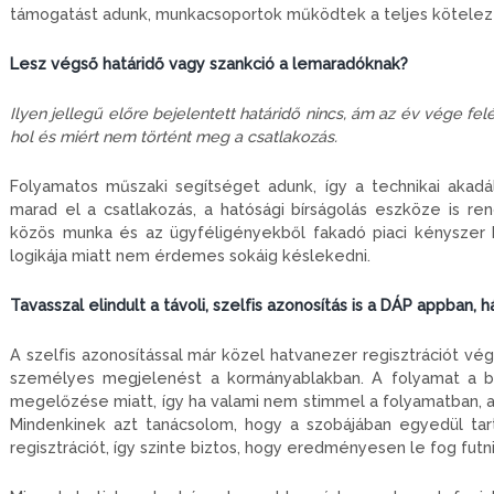
támogatást adunk, munkacsoportok működtek a teljes kötelezett
Lesz végső határidő vagy szankció a lemaradóknak?
Ilyen jellegű előre bejelentett határidő nincs, ám az év vége fe
hol és miért nem történt meg a csatlakozás.
Folyamatos műszaki segítséget adunk, így a technikai akadál
marad el a csatlakozás, a hatósági bírságolás eszköze is r
közös munka és az ügyféligényekből fakadó piaci kényszer 
logikája miatt nem érdemes sokáig késlekedni.
Tavasszal elindult a távoli, szelfis azonosítás is a DÁP appban, 
A szelfis azonosítással már közel hatvanezer regisztrációt v
személyes megjelenést a kormányablakban. A folyamat a ba
megelőzése miatt, így ha valami nem stimmel a folyamatban, a 
Mindenkinek azt tanácsolom, hogy a szobájában egyedül tar
regisztrációt, így szinte biztos, hogy eredményesen le fog futn