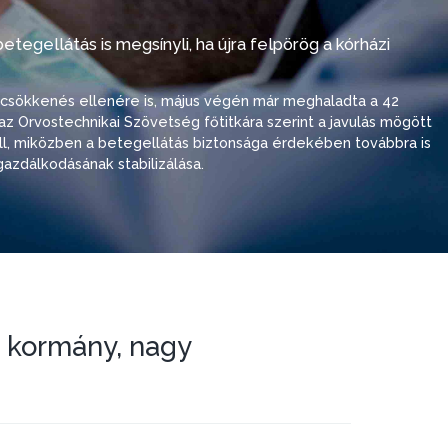
tegellátás is megsínyli, ha újra felpörög a kórházi
i csökkenés ellenére is, május végén már meghaladta a 42
ó, az Orvostechnikai Szövetség főtitkára szerint a javulás mögött
 áll, miközben a betegellátás biztonsága érdekében továbbra is
azdálkodásának stabilizálása.
a kormány, nagy