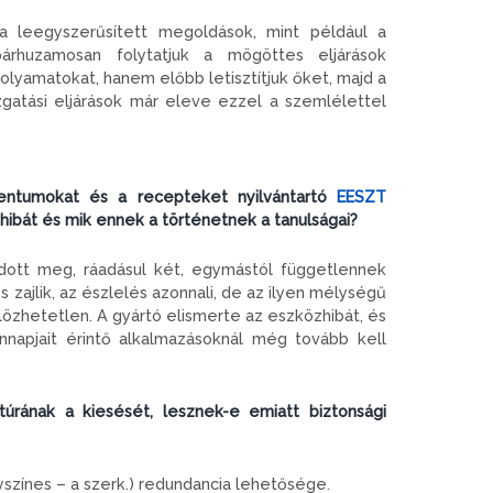
 leegyszerűsített megoldások, mint például a
árhuzamosan folytatjuk a mögöttes eljárások
 folyamatokat, hanem előbb letisztítjuk őket, majd a
azgatási eljárások már eleve ezzel a szemlélettel
entumokat és a recepteket nyilvántartó
EESZT
hibát és mik ennek a történetnek a tanulságai?
dott meg, ráadásul két, egymástól függetlennek
zajlik, az észlelés azonnali, de az ilyen mélységű
özhetetlen. A gyártó elismerte az eszközhibát, és
napjait érintő alkalmazásoknál még tovább kell
ktúrának a kiesését, lesznek-e emiatt biztonsági
lyszínes – a szerk.) redundancia lehetősége.