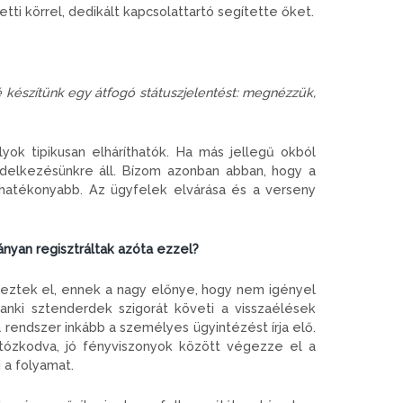
i körrel, dedikált kapcsolattartó segítette őket.
lé készítünk egy átfogó státuszjelentést: megnézzük,
yok tipikusan elháríthatók. Ha más jellegű okból
endelkezésünkre áll. Bízom azonban abban, hogy a
hatékonyabb. Az ügyfelek elvárása és a verseny
hányan regisztráltak azóta ezzel?
égeztek el, ennek a nagy előnye, hogy nem igényel
nki sztenderdek szigorát követi a visszaélések
rendszer inkább a személyes ügyintézést írja elő.
tózkodva, jó fényviszonyok között végezze el a
i a folyamat.