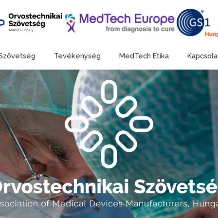
Szövetség
Tevékenység
MedTech Etika
Kapcsola