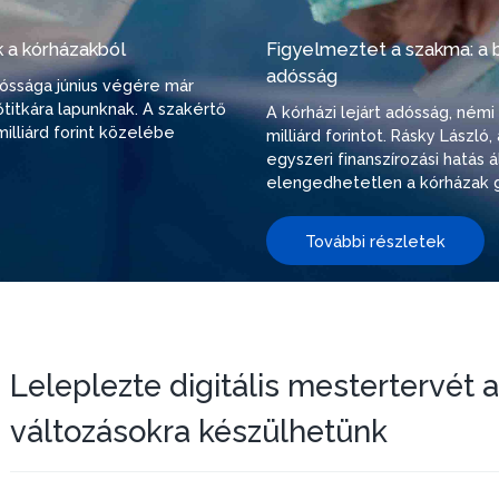
 a kórházakból
Figyelmeztet a szakma: a be
adósság
adóssága június végére már
őtitkára lapunknak. A szakértő
A kórházi lejárt adósság, ném
illiárd forint közelébe
milliárd forintot. Rásky Lászl
egyszeri finanszírozási hatás
elengedhetetlen a kórházak g
További részletek
Leleplezte digitális mestertervét 
változásokra készülhetünk