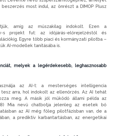
A beszerzés most indul, az önrészt a DIMOP Plusz
ük, amíg az műszakilag indokolt. Ezen a
 projekt fut: az időjárás-előrejelzéstől és
ációkig. Egyre több piaci és kormányzati pilotba –
ük AI-modellek tanításába is.
enciát, melyek a legérdekesebb, leghasznosabb
nálja az AI-t: a mesterséges intelligencia
esz arra, hol indokolt az ellenőrzés. Az AI tehát
ozza meg. A másik jól működő állami példa az
818) Mia nevű chatbotja jelenleg az esetek bő
atásban az AI még főleg pilotfázisban van, de a
ban, a prediktív karbantartásban, az energetikai