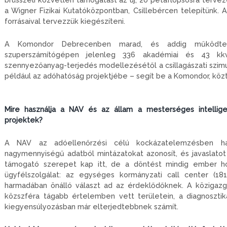
a Wigner Fizikai Kutatóközpontban, Csillebércen telepítünk. 
forrásaival tervezzük kiegészíteni.
A Komondor Debrecenben marad, és addig működtetj
szuperszámítógépen jelenleg 336 akadémiai és 43 kkv-s
szennyezőanyag-terjedés modellezésétől a csillagászati szimul
például az adóhatóság projektjébe – segít be a Komondor, közt
Mire használja a NAV és az állam a mesterséges intellig
projektek?
A NAV az adóellenőrzési célú kockázatelemzésben hasz
nagymennyiségű adatból mintázatokat azonosít, és javaslatot t
támogató szerepet kap itt, de a döntést mindig ember h
ügyfélszolgálat: az egységes kormányzati call center (1
harmadában önálló választ ad az érdeklődőknek. A közigazg
közszféra tágabb értelemben vett területein, a diagnosztiká
kiegyensúlyozásban már elterjedtebbnek számít.