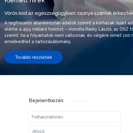
Kiemelt hírek
Vörös kód az egészségügyben: csúnya számok érkeztek
A legfrissebb államkincstári adatok szerint a kórházak lejárt 
elérte a 49,5 milliárd forintot – mondta Rásky László, az OSZ f
szerint, ha a folyamatok nem változnak, év végére ismét 100 m
emelkedhet a tartozásállomány.
További részletek
Bejelentkezés
Felhasználónév
Jelszó