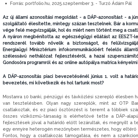
Forrás:
portfolio.hu, 2025.szeptember 3. - Turzó Ádám Pál
Az új állami azonosítási megoldást - a DÁP-azonosítást - a jú
szolgáltató élesítette, mintegy százan tesztelnek. Bár a kor
vége felé megvizsgálják, hol és miért nem történt meg a csatla
A nyáron megbénította az egészségügyi ellátást az EESZT-leál
rendszerél tovább növelik a biztonságot, és felülvizsgálj
Energiaügyi Minisztérium infokommunikációért felelős álla
szélessávú nethálózat fejlesztéséről, a hazai szuperszámí
Gondosóra programról és az online autópálya matrica kényelmi d
A DÁP-azonosítás piaci bevezetésénél június 1. volt a határi
bevezetés, mi következik és hol tartunk most?
Mostanra 10 banki, pénzügyi és távközlési szereplő élesben ha
van tesztelésben. Olyan nagy szereplők, mint az OTP 
csatlakoztak, és ez piaci ösztönzést is teremt a többiek s
összes víziközmű-társaság is elérhetővé tette a DÁP-alapú 
fejlesztések jóval a határidő előtt lezárultak, és megnyílt a 
egy ennyire heterogén mezőnyben természetes, hogy eltérő a f
Fontos, hogy a csatlakozás támogatása, és nem a szankcioná