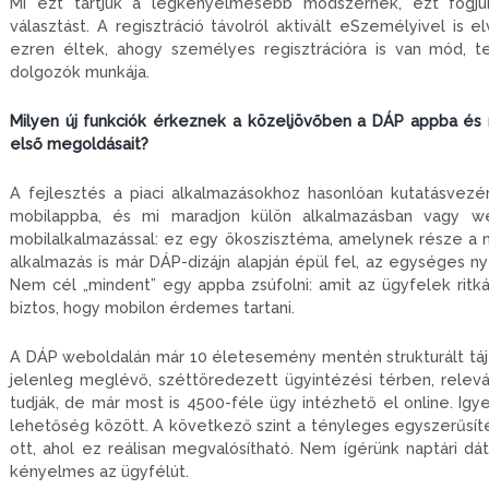
Mi ezt tartjuk a legkényelmesebb módszernek, ezt fogjuk
választást. A regisztráció távolról aktivált eSzemélyivel is
ezren éltek, ahogy személyes regisztrációra is van mód, 
dolgozók munkája.
Milyen új funkciók érkeznek a közeljövőben a DÁP appba és 
első megoldásait?
A fejlesztés a piaci alkalmazásokhoz hasonlóan kutatásvezére
mobilappba, és mi maradjon külön alkalmazásban vagy
mobilalkalmazással: ez egy ökoszisztéma, amelynek része a 
alkalmazás is már DÁP-dizájn alapján épül fel, az egységes n
Nem cél „mindent” egy appba zsúfolni: amit az ügyfelek ritk
biztos, hogy mobilon érdemes tartani.
A DÁP weboldalán már 10 életesemény mentén strukturált tájék
jelenleg meglévő, széttöredezett ügyintézési térben, rele
tudják, de már most is 4500-féle ügy intézhető el online. Ig
lehetőség között. A következő szint a tényleges egyszerűsít
ott, ahol ez reálisan megvalósítható. Nem ígérünk naptári dát
kényelmes az ügyfélút.