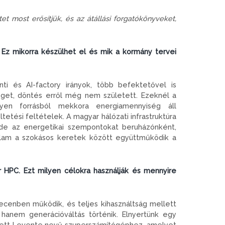
et most erősítjük, és az átállási forgatókönyveket,
 Ez mikorra készülhet el és mik a kormány tervei
nti és AI-factory irányok, több befektetővel is
séget, döntés erről még nem született. Ezeknél a
lyen forrásból mekkora energiamennyiség áll
etési feltételek. A magyar hálózati infrastruktúra
, de az energetikai szempontokat beruházónként,
 állam a szokásos keretek között együttműködik a
 HPC. Ezt milyen célokra használják és mennyire
cenben működik, és teljes kihasználtság mellett
hanem generációváltás történik. Elnyertünk egy
vezett Levente nevű szuperszámítógéphez, amelyet