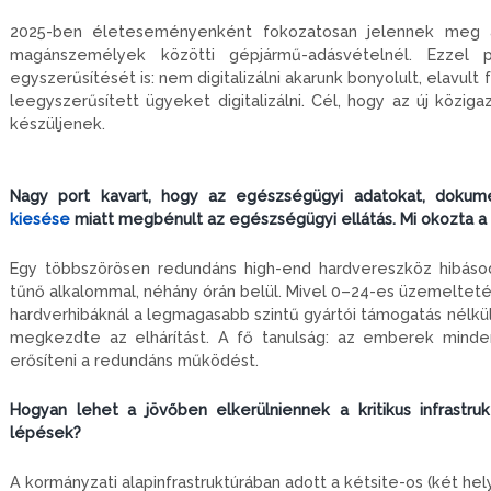
2025-ben életeseményenként fokozatosan jelennek meg a
magánszemélyek közötti gépjármű-adásvételnél. Ezzel p
egyszerűsítését is: nem digitalizálni akarunk bonyolult, elavult
leegyszerűsített ügyeket digitalizálni. Cél, hogy az új közig
készüljenek.
Nagy port kavart, hogy az egészségügyi adatokat, dokum
kiesése
miatt megbénult az egészségügyi ellátás. Mi okozta a 
Egy többszörösen redundáns high-end hardvereszköz hibáso
tűnő alkalommal, néhány órán belül. Mivel 0–24-es üzemeltetés 
hardverhibáknál a legmagasabb szintű gyártói támogatás nélkül
megkezdte az elhárítást. A fő tanulság: az emberek minden
erősíteni a redundáns működést.
Hogyan lehet a jövőben elkerülniennek a kritikus infrastru
lépések?
A kormányzati alapinfrastruktúrában adott a kétsite-os (két he