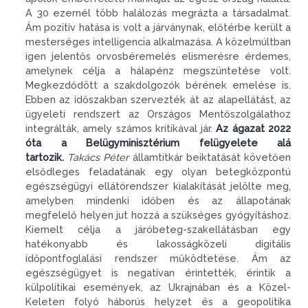
A 30 ezernél több halálozás megrázta a társadalmat.
Ám pozitív hatása is volt a járványnak, előtérbe került a
mesterséges intelligencia alkalmazása. A közelmúltban
igen jelentős orvosbéremelés elismerésre érdemes,
amelynek célja a hálapénz megszüntetése volt.
Megkezdődött a szakdolgozók bérének emelése is.
Ebben az időszakban szervezték át az alapellátást, az
ügyeleti rendszert az Országos Mentőszolgálathoz
integrálták, amely számos kritikával jár.
Az ágazat 2022
óta a Belügyminisztérium felügyelete alá
tartozik.
Takács Péter
államtitkár beiktatását követően
elsődleges feladatának egy olyan betegközpontú
egészségügyi ellátórendszer kialakítását jelölte meg,
amelyben mindenki időben és az állapotának
megfelelő helyen jut hozzá a szükséges gyógyításhoz.
Kiemelt célja a járóbeteg-szakellátásban egy
hatékonyabb és lakosságközeli digitális
időpontfoglalási rendszer működtetése. Ám az
egészségügyet is negatívan érintették, érintik a
külpolitikai események, az Ukrajnában és a Közel-
Keleten folyó háborús helyzet és a geopolitika