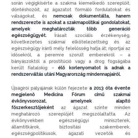
során végigkísérte a szakma kiemelkedő szereplőit,
döntéshozóit, az ágazatot formáló fordulatokat és
válságokat, és
nemcsak dokumentálta, hanem
rendszerezte is azokat a szakmapolitikai gondolatokat,
amelyek meghatározták több generáció
egészségügyét.
Írásait szociális érzékenység,
következetes szakmai elkötelezettség és az
egészségügy iránti mély felelősség hatja át; riportjai az
idősekről, a peremre szorult emberekről – a
bányászoktól a prostitúció vagy a drog fogságába
került fiatalokig –
élő korlenyomatot is adnak a
rendszerváltás utáni Magyarország mindennapjairól.
Újságírói pályájának külön fejezete
a 2013 óta évente
megjelenő Medicina Fórum című szakmai
évkönyvsorozat, amelynek alapító
főszerkesztőjeként
az ágazat szinte minden
meghatározó szereplőjét megszólaltatta. Az
évkönyvekben egészségügyi miniszterek,
államtitkárok, biztosítási szakemberek,
egészségpolitikusok, ágazati vezetők és