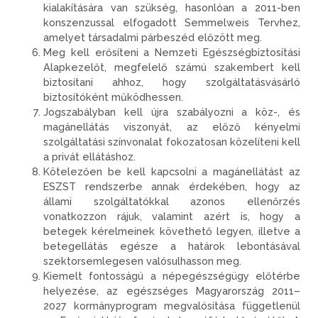
kialakítására van szükség, hasonlóan a 2011-ben
konszenzussal elfogadott Semmelweis Tervhez,
amelyet társadalmi párbeszéd előzött meg.
Meg kell erősíteni a Nemzeti Egészségbiztosítási
Alapkezelőt, megfelelő számú szakembert kell
biztosítani ahhoz, hogy szolgáltatásvásárló
biztosítóként működhessen.
Jogszabályban kell újra szabályozni a köz-, és
magánellátás viszonyát, az előző kényelmi
szolgáltatási színvonalat fokozatosan közelíteni kell
a privát ellátáshoz.
Kötelezően be kell kapcsolni a magánellátást az
ESZST rendszerbe annak érdekében, hogy az
állami szolgáltatókkal azonos ellenőrzés
vonatkozzon rájuk, valamint azért is, hogy a
betegek kérelmeinek követhető legyen, illetve a
betegellátás egésze a határok lebontásával
szektorsemlegesen valósulhasson meg.
Kiemelt fontosságú a népegészségügy előtérbe
helyezése, az egészséges Magyarország 2011–
2027 kormányprogram megvalósítása függetlenül