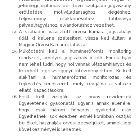
jelenlegi diplomás bér levő szolgálati jogviszony
erőltetése motiválatlansághoz, kiégéshez,
teljesítmény csökkenéséhez, többirányú
pályaelhagyáshoz, elvándorláshoz vezethet.
A szabadon választott orvosi kamara jogszabályi
útját ki kellene szélesíteni, vissza kell állítani a
Magyar Orvosi Kamara státuszát.
Működtetni kell a humánerőforrás monitoring
rendszert, amelyet jogszabály ír elő. Ennek híján
nem lehet tudni, hogy hol vannak létszámhiányos és
leterhelt egészségügyi intézményekben. Ki kell
alakítani a humánerőforrás monitorozás és
fejlesztés rendszerét, mely reagálna a változó
ellátói kapacitásokra.
Felül kell vizsgálni az orvos rezidensek
ügyeletének gyakorlatát, ugyanis annak ellenére,
hogy csak három hónapos gyakorlat után
ügyelhetnek, sok esetben ennél korábban osztják
be őket, használják orvosi pecsétjüket, aminek jogi
következményei is lehetnek.