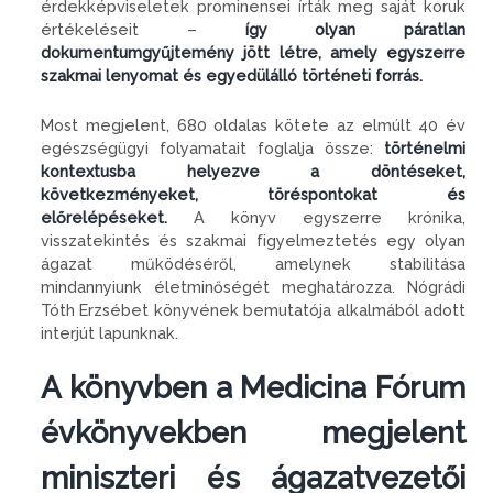
érdekképviseletek prominensei írták meg saját koruk
értékeléseit –
így olyan páratlan
dokumentumgyűjtemény jött létre, amely egyszerre
szakmai lenyomat és egyedülálló történeti forrás.
Most megjelent, 680 oldalas kötete az elmúlt 40 év
egészségügyi folyamatait foglalja össze:
történelmi
kontextusba helyezve a döntéseket,
következményeket, töréspontokat és
előrelépéseket.
A könyv egyszerre krónika,
visszatekintés és szakmai figyelmeztetés egy olyan
ágazat működéséről, amelynek stabilitása
mindannyiunk életminőségét meghatározza. Nógrádi
Tóth Erzsébet könyvének bemutatója alkalmából adott
interjút lapunknak.
A könyvben a Medicina Fórum
évkönyvekben megjelent
miniszteri és ágazatvezetői