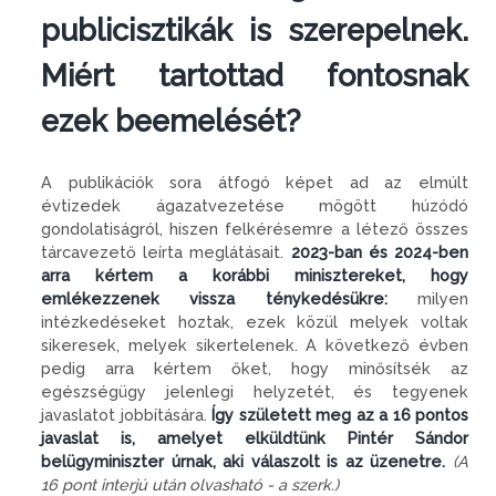
publicisztikák is szerepelnek.
Miért tartottad fontosnak
ezek beemelését?
A publikációk sora átfogó képet ad az elmúlt
évtizedek ágazatvezetése mögött húzódó
gondolatiságról, hiszen felkérésemre a létező összes
tárcavezető leírta meglátásait.
2023-ban és 2024-ben
arra kértem a korábbi minisztereket, hogy
emlékezzenek vissza ténykedésükre:
milyen
intézkedéseket hoztak, ezek közül melyek voltak
sikeresek, melyek sikertelenek. A következő évben
pedig arra kértem őket, hogy minősítsék az
egészségügy jelenlegi helyzetét, és tegyenek
javaslatot jobbítására.
Így született meg az a 16 pontos
javaslat is, amelyet elküldtünk Pintér Sándor
belügyminiszter úrnak, aki válaszolt is az üzenetre.
(A
16 pont interjú után olvasható - a szerk.)