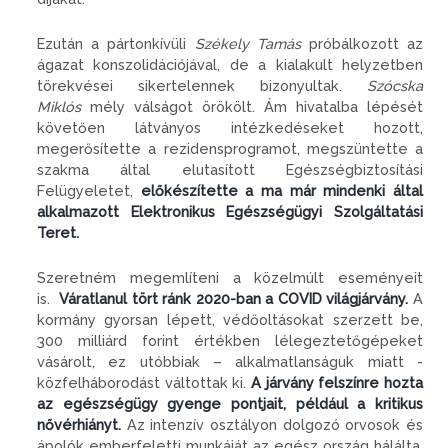
Ezután a pártonkívüli
Székely Tamás
próbálkozott az
ágazat konszolidációjával, de a kialakult helyzetben
törekvései sikertelennek bizonyultak.
Szócska
Miklós
mély válságot örökölt. Ám hivatalba lépését
követően látványos intézkedéseket hozott,
megerősítette a rezidensprogramot, megszüntette a
szakma által elutasított Egészségbiztosítási
Felügyeletet,
előkészítette a ma már mindenki által
alkalmazott Elektronikus Egészségügyi Szolgáltatási
Teret.
Szeretném megemlíteni a közelmúlt eseményeit
is.
Váratlanul tört ránk 2020-ban a COVID világjárvány.
A
kormány gyorsan lépett, védőoltásokat szerzett be,
300 milliárd forint értékben lélegeztetőgépeket
vásárolt, ez utóbbiak – alkalmatlanságuk miatt -
közfelháborodást váltottak ki.
A járvány felszínre hozta
az egészségügy gyenge pontjait, például a kritikus
nővérhiányt.
Az intenzív osztályon dolgozó orvosok és
ápolók emberfeletti munkáját az egész ország hálálta.