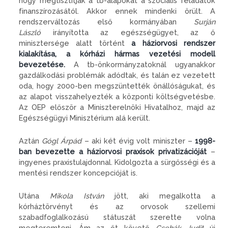
hogy megtisztítják a tb-alapokat a szociális feladatok
finanszírozásától. Akkor ennek mindenki örült. A
rendszerváltozás első kormányában
Surján
László
irányította az egészségügyet, az ő
minisztersége alatt történt
a háziorvosi rendszer
kialakítása, a kórházi hármas vezetési modell
bevezetése.
A tb-önkormányzatoknál ugyanakkor
gazdálkodási problémák adódtak, és talán ez vezetett
oda, hogy 2000-ben megszüntették önállóságukat, és
az alapot visszahelyezték a központi költségvetésbe.
Az OEP először a Miniszterelnöki Hivatalhoz, majd az
Egészségügyi Minisztérium alá került.
Aztán
Gógl Árpád
– aki két évig volt miniszter –
1998-
ban bevezette a háziorvosi praxisok privatizációját
–
ingyenes praxis­tulajdonnal. Kidolgozta a sürgősségi és a
mentési rendszer koncepcióját is.
Utána
Mikola István
jött, aki megalkotta a
kórháztörvényt és az orvosok szellemi
szabadfoglalkozású státuszát szerette volna
megteremteni. Ám az őt követő
Csehák Judit
új