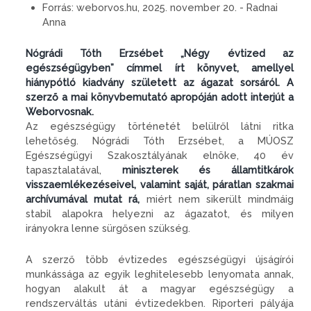
Forrás:
weborvos.hu, 2025. november 20. - Radnai
Anna
Nógrádi Tóth Erzsébet „Négy évtized az
egészségügyben” címmel írt könyvet, amellyel
hiánypótló kiadvány született az ágazat sorsáról. A
szerző a mai könyvbemutató apropóján adott interjút a
Weborvosnak.
Az egészségügy történetét belülről látni ritka
lehetőség. Nógrádi Tóth Erzsébet, a MÚOSZ
Egészségügyi Szakosztályának elnöke, 40 év
tapasztalatával,
miniszterek és államtitkárok
visszaemlékezéseivel, valamint saját, páratlan szakmai
archívumával mutat rá,
miért nem sikerült mindmáig
stabil alapokra helyezni az ágazatot, és milyen
irányokra lenne sürgősen szükség.
A szerző több évtizedes egészségügyi újságírói
munkássága az egyik leghitelesebb lenyomata annak,
hogyan alakult át a magyar egészségügy a
rendszerváltás utáni évtizedekben. Riporteri pályája