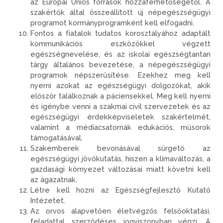
az Európai Uniós források hozzáférhetőségétől. A
szakértők által összeállított új népegészségügyi
programot kormányprogramként kell elfogadni.
Fontos a fiatalok tudatos korosztályához adaptált
kommunikációs eszközökkel végzett
egészségnevelése, és az iskolai egészségtantan
tárgy általános bevezetése, a népegészségügyi
programok népszerűsítése. Ezekhez meg kell
nyerni azokat az egészségügyi dolgozókat, akik
először találkoznak a páciensekkel. Meg kell nyerni
és igénybe venni a szakmai civil szervezetek és az
egészségügyi érdekképviseletek szakértelmét,
valamint a médiacsatornák edukációs, műsorok
támogatásával.
Szakemberek bevonásával sürgető az
egészségügyi jövőkutatás, hiszen a klímaváltozás, a
gazdasági környezet változásai miatt követni kell
az ágazatnak.
Létre kell hozni az Egészségfejlesztő Kutató
Intézetet.
Az orvos alapvetően életvégzős felsőoktatási,
feladattal szerződéses jogviszonyban végzi. A