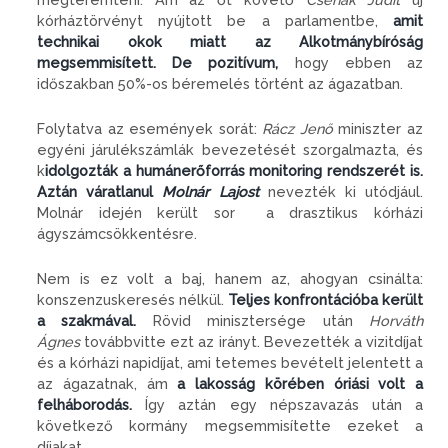
kórháztörvényt nyújtott be a parlamentbe,
amit
technikai okok miatt az Alkotmánybíróság
megsemmisített. De pozitívum,
hogy ebben az
időszakban 50%-os béremelés történt az ágazatban.
Folytatva az események sorát:
Rácz Jenő
miniszter az
egyéni járulékszámlák bevezetését szorgalmazta, és
k
idolgozták a humánerőforrás monitoring rendszerét is.
Aztán váratlanul
Molnár Lajost
nevezték ki utódjául.
Molnár idején került sor a drasztikus kórházi
ágyszámcsökkentésre.
Nem is ez volt a baj, hanem az, ahogyan csinálta:
konszenzuskeresés nélkül.
Teljes konfrontációba került
a szakmával.
Rövid minisztersége után
Horváth
Ágnes
továbbvitte ezt az irányt. Bevezették a vizitdíjat
és a kórházi napidíjat, ami tetemes bevételt jelentett a
az ágazatnak, ám
a lakosság körében óriási volt a
felháborodás.
Így aztán egy népszavazás után a
következő kormány megsemmisítette ezeket a
díjakat.