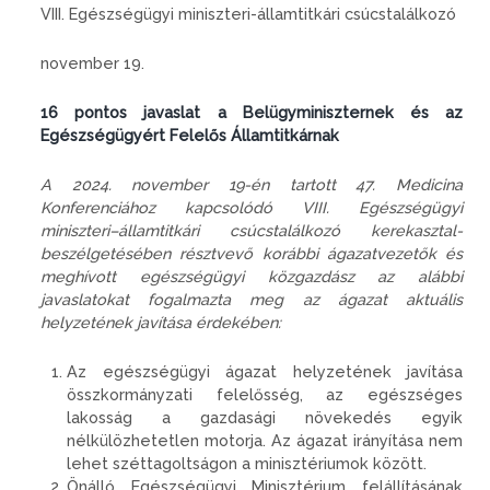
VIII. Egészségügyi miniszteri-államtitkári csúcstalálkozó
november 19.
16 pontos javaslat a Belügyminiszternek és az
Egészségügyért Felelős Államtitkárnak
A 2024. november 19-én tartott 47. Medicina
Konferenciához kapcsolódó VIII. Egészségügyi
miniszteri–államtitkári csúcstalálkozó kerekasztal-
beszélgetésében résztvevő korábbi ágazatvezetők és
meghívott egészségügyi közgazdász az alábbi
javaslatokat fogalmazta meg az ágazat aktuális
helyzetének javítása érdekében:
Az egészségügyi ágazat helyzetének javítása
összkormányzati felelősség, az egészséges
lakosság a gazdasági növekedés egyik
nélkülözhetetlen motorja. Az ágazat irányítása nem
lehet széttagoltságon a minisztériumok között.
Önálló Egészségügyi Minisztérium felállításának