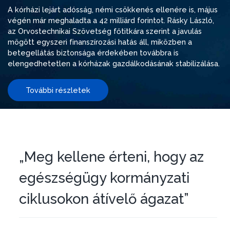
A kórházi lejárt adósság, némi csökkenés ellenére is, május
végén már meghaladta a 42 milliárd forintot. Rásky László,
az Orvostechnikai Szövetség főtitkára szerint a javulás
mögött egyszeri finanszírozási hatás áll, miközben a
betegellátás biztonsága érdekében továbbra is
elengedhetetlen a kórházak gazdálkodásának stabilizálása.
További részletek
„Meg kellene érteni, hogy az
egészségügy kormányzati
ciklusokon átívelő ágazat”