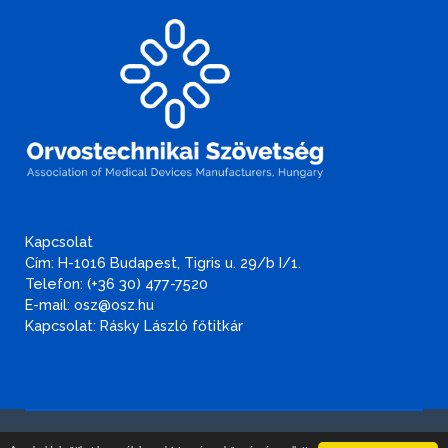
Kapcsolat
Cím: H-1016 Budapest, Tigris u. 29/b I/1.
Telefon: (+36 30) 477-7520
E-mail: osz@osz.hu
Kapcsolat: Rásky László főtitkár
Adatvédelmi és adatbiztonsági szabályzat
.