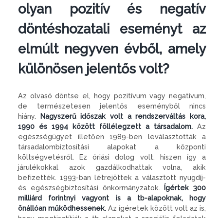
olyan pozitív és negatív
döntéshozatali eseményt az
elmúlt negyven évből, amely
különösen jelentős volt?
Az olvasó döntse el, hogy pozitívum vagy negatívum,
de természetesen jelentős eseményből nincs
hiány.
Nagyszerű időszak volt a rendszerváltás kora,
1990 és 1994 között föllélegzett a társadalom.
Az
egészségügyet illetően 1989-ben leválasztották a
társadalombiztosítási alapokat a központi
költségvetésről. Ez óriási dolog volt, hiszen így a
járulékokkal azok gazdálkodhattak volna, akik
befizették. 1993-ban létrejöttek a választott nyugdíj-
és egészségbiztosítási önkormányzatok.
Ígértek 300
milliárd forintnyi vagyont is a tb-alapoknak, hogy
önállóan működhessenek.
Az ígéretek között volt az is,