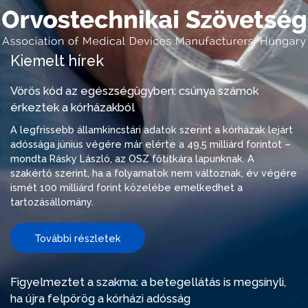
Kiemelt hírek
Vörös kód az egészségügyben: csúnya számok
érkeztek a kórházakból
A legfrissebb államkincstári adatok szerint a kórházak lejárt
adóssága június végére már elérte a 49,5 milliárd forintot –
mondta Rásky László, az OSZ főtitkára lapunknak. A
szakértő szerint, ha a folyamatok nem változnak, év végére
ismét 100 milliárd forint közelébe emelkedhet a
tartozásállomány.
További részletek
Figyelmeztet a szakma: a betegellátás is megsínyli,
ha újra felpörög a kórházi adósság