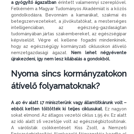
a gyógyító ágazatban
érintett valamennyi szereplővel.
Felkérném a Magyar Tudományos Akadémiát is a közös
gondolkodásra. Bevonnám a kamarákat, szakmai és
betegszervezeteket, a jövőkutatókat, a mesterséges
intelligenciában, az egészség-gazdaságtan
tudományában jártas szakembereket, az egészségipar
képviselőit. Végre el kellene fogadni mindenkinek,
hogy az egészségügy kormányzati ciklusokon átívelő
nemzetgazdasági ágazat.
Nem lehet négyévente
újrakezdeni, így nem lesz kilábalás a gondokból.
Nyoma sincs kormányzatokon
átívelő folyamatoknak?
A 40 év alatt 17 miniszterünk vagy államtitkárunk volt –
ebből ketten töltötték ki teljes ciklusukat.
Ez nagyon
sokat elmond. Az átlagos vezetői ciklus 1,95 év. Ez alatt
az idő alatt 16 vezetője volt az egészségbiztosítónak.
A várólisták csökkentését Kiss Zsolt, a Nemzeti
Egészségbiztosítási Alapkezelő főigazgatója kezdte el