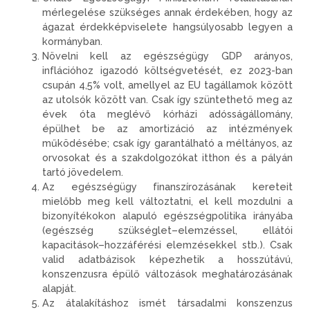
mérlegelése szükséges annak érdekében, hogy az
ágazat érdekképviselete hangsúlyosabb legyen a
kormányban.
Növelni kell az egészségügy GDP arányos,
inflációhoz igazodó költségvetését, ez 2023-ban
csupán 4,5% volt, amellyel az EU tagállamok között
az utolsók között van. Csak így szüntethető meg az
évek óta meglévő kórházi adósságállomány,
épülhet be az amortizáció az intézmények
működésébe; csak így garantálható a méltányos, az
orvosokat és a szakdolgozókat itthon és a pályán
tartó jövedelem.
Az egészségügy finanszírozásának kereteit
mielőbb meg kell változtatni, el kell mozdulni a
bizonyítékokon alapuló egészségpolitika irányába
(egészség szükséglet–elemzéssel, ellátói
kapacitások–hozzáférési elemzésekkel stb.). Csak
valid adatbázisok képezhetik a hosszútávú,
konszenzusra épülő változások meghatározásának
alapját.
Az átalakításhoz ismét társadalmi konszenzus