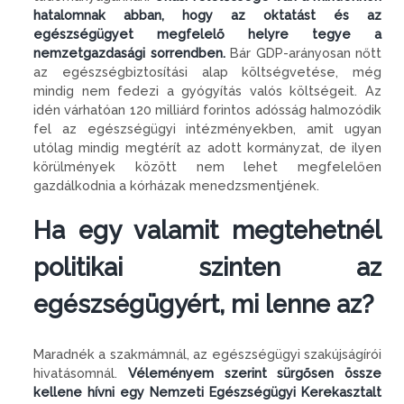
hatalomnak abban, hogy az oktatást és az
egészségügyet megfelelő helyre tegye a
nemzetgazdasági sorrendben.
Bár GDP-arányosan nőtt
az egészségbiztosítási alap költségvetése, még
mindig nem fedezi a gyógyítás valós költségeit. Az
idén várhatóan 120 milliárd forintos adósság halmozódik
fel az egészségügyi intézményekben, amit ugyan
utólag mindig megtérít az adott kormányzat, de ilyen
körülmények között nem lehet megfelelően
gazdálkodnia a kórházak menedzsmentjének.
Ha egy valamit megtehetnél
politikai szinten az
egészségügyért, mi lenne az?
Maradnék a szakmámnál, az egészségügyi szakújságírói
hivatásomnál.
Véleményem szerint sürgősen össze
kellene hívni egy Nemzeti Egészségügyi Kerekasztalt