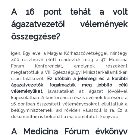
A 16 pont tehát a volt
ágazatvezetői vélemények
összegzése?
Igen. Egy éve, a Magyar Kórházszövetséggel, mintegy
400 résztvevő előtt rendeztük meg a 47. Medicina
Fórum Konferenciát, amelynek részeként
megtartottuk a VIII. Egészségügyi Miniszteri-államtitkári
csúcstalálkozót.
Ez utóbbin a jelenlegi és a korábbi
ágazatvezetők fogalmazták meg jobbító célú
véleményüket,
javaslataikat az ágazat jövőjével
kapcsolatban. A konferencia résztvevőinek kérésére a
16 pontban összesített véleménycsokrot eljuttattuk a
belügyminiszternek, aki röviden válaszolt is rá. Ez a
dokumentum is bekerült a ma bemutatott könyvbe.
A Medicina Fórum évkönyv