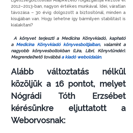
2012–2013-ban, nagyon értékes munkával. Idei, váratlan
távozása – 30 évig dolgozott a biztosítónál, minden a
kisujjában van. Hogy lehetne így bármilyen stabilitást is
kialakítani?
A könyvet terjeszti a Medicina Könyvkiadó, kapható
a
Medicina Könyvkiadó könyvesboltjaiban
, valamint a
nagyobb könyvesboltokban (Líra, Libri, Könyvtündér).
Megrendelhető továbbá
a kiadó weboldalán.
Alább változtatás nélkül
közöljük a 16 pontot, melyet
Nógrádi Tóth Erzsébet
kérésünkre eljuttatott a
Weborvosnak: