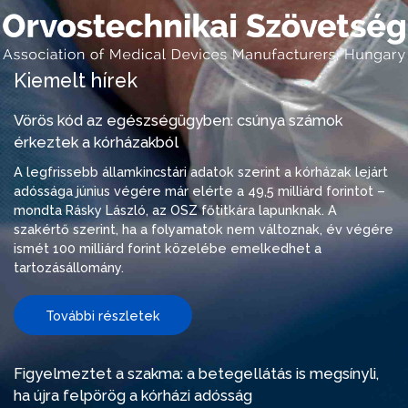
Kiemelt hírek
Vörös kód az egészségügyben: csúnya számok
érkeztek a kórházakból
A legfrissebb államkincstári adatok szerint a kórházak lejárt
adóssága június végére már elérte a 49,5 milliárd forintot –
mondta Rásky László, az OSZ főtitkára lapunknak. A
szakértő szerint, ha a folyamatok nem változnak, év végére
ismét 100 milliárd forint közelébe emelkedhet a
tartozásállomány.
További részletek
Figyelmeztet a szakma: a betegellátás is megsínyli,
ha újra felpörög a kórházi adósság