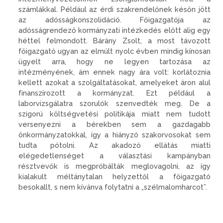
számlákkal. Például az érdi szakrendelőnek későn jött
az adósságkonszolidáció. Főigazgatója az
adósságrendező kormányzati intézkedés előtt alig egy
héttel felmondott. Bárány Zsolt, a most távozott
főigazgató ugyan az elmúlt nyolc évben mindig kínosan
ügyelt arra, hogy ne legyen tartozása az
intézményének, ám ennek nagy ára volt: korlátoznia
kellett azokat a szolgáltatásokat, amelyeket áron alul
finanszírozott a kormányzat. Ezt például a
laborvizsgálatra szorulók szenvedték meg. De a
szigorú költségvetési politikája miatt nem tudott
versenyezni a bérekben sem a gazdagabb
önkormányzatokkal, így a hiányzó szakorvosokat sem
tudta pótolni. Az akadozó ellátás miatti
elégedetlenséget a választási kampányban
résztvevők is megpróbálták meglovagolni, az így
kialakult méltánytalan helyzettől a főigazgató
besokallt, s nem kívánva folytatni a „szélmalomharcot”.