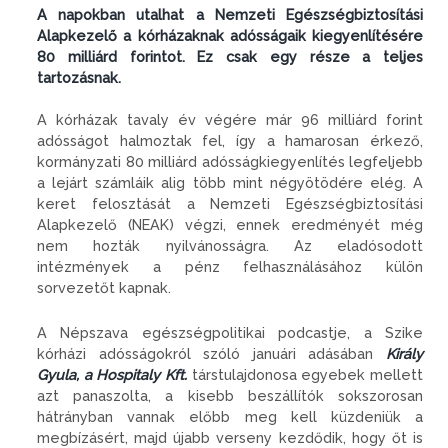
A napokban utalhat a Nemzeti Egészségbiztosítási
Alapkezelő a kórházaknak adósságaik kiegyenlítésére
80 milliárd forintot. Ez csak egy része a teljes
tartozásnak.
A kórházak tavaly év végére már 96 milliárd forint
adósságot halmoztak fel, így a hamarosan érkező,
kormányzati 80 milliárd adósságkiegyenlítés legfeljebb
a lejárt számláik alig több mint négyötödére elég. A
keret felosztását a Nemzeti Egészségbiztosítási
Alapkezelő (NEAK) végzi, ennek eredményét még
nem hozták nyilvánosságra. Az eladósodott
intézmények a pénz felhasználásához külön
sorvezetőt kapnak.
A Népszava egészségpolitikai podcastje, a Szike
kórházi adósságokról szóló januári adásában
Király
Gyula, a Hospitaly Kft.
társtulajdonosa egyebek mellett
azt panaszolta, a kisebb beszállítók sokszorosan
hátrányban vannak előbb meg kell küzdeniük a
megbízásért, majd újabb verseny kezdődik, hogy őt is