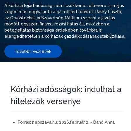
A kórházi lejárt adósság, némi csökkenés ellenére is, május
végén már meghaladta a 42 milliárd forintot. Rásky László,
az Orvostechnikai Szövetség főtitkára szerint a javulás
mögött egyszeri finanszírozási hatás áll, miközben a
betegellátás biztonsága érdekében továbbra is
elengedhetetlen a kórházak gazdálkodásának stabilizálása.
További részletek
Kórházi adósságok: indulhat a
hitelezők versenye
Forrás:
nepszava.hu, 2026.február 2. - Danó Anna