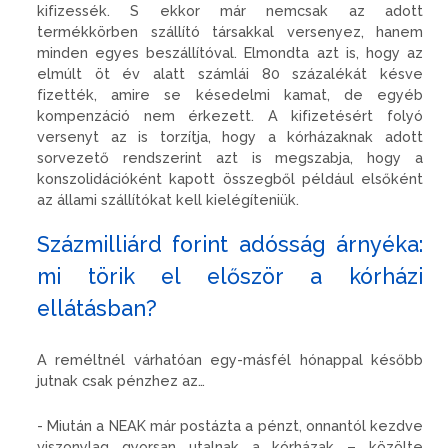
kifizessék. S ekkor már nemcsak az adott
termékkörben szállító társakkal versenyez, hanem
minden egyes beszállítóval. Elmondta azt is, hogy az
elmúlt öt év alatt számlái 80 százalékát késve
fizették, amire se késedelmi kamat, de egyéb
kompenzáció nem érkezett. A kifizetésért folyó
versenyt az is torzítja, hogy a kórházaknak adott
sorvezető rendszerint azt is megszabja, hogy a
konszolidációként kapott összegből például elsőként
az állami szállítókat kell kielégíteniük.
Százmilliárd forint adósság árnyéka:
mi törik el először a kórházi
ellátásban?
A reméltnél várhatóan egy-másfél hónappal később
jutnak csak pénzhez az…
- Miután a NEAK már postázta a pénzt, onnantól kezdve
viszonylag gyorsan utalnak a kórházak – közölte