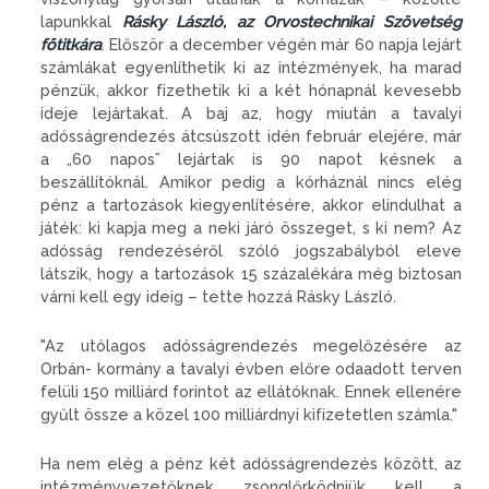
lapunkkal
Rásky László, az Orvostechnikai Szövetség
főtitkára
. Először a december végén már 60 napja lejárt
számlákat egyenlíthetik ki az intézmények, ha marad
pénzük, akkor fizethetik ki a két hónapnál kevesebb
ideje lejártakat. A baj az, hogy miután a tavalyi
adósságrendezés átcsúszott idén február elejére, már
a „60 napos” lejártak is 90 napot késnek a
beszállítóknál. Amikor pedig a kórháznál nincs elég
pénz a tartozások kiegyenlítésére, akkor elindulhat a
játék: ki kapja meg a neki járó összeget, s ki nem? Az
adósság rendezéséről szóló jogszabályból eleve
látszik, hogy a tartozások 15 százalékára még biztosan
várni kell egy ideig – tette hozzá Rásky László.
Az utólagos adósságrendezés megelőzésére az
Orbán- kormány a tavalyi évben előre odaadott terven
felüli 150 milliárd forintot az ellátóknak. Ennek ellenére
gyűlt össze a közel 100 milliárdnyi kifizetetlen számla.
Ha nem elég a pénz két adósságrendezés között, az
intézményvezetőknek zsonglőrködniük kell a