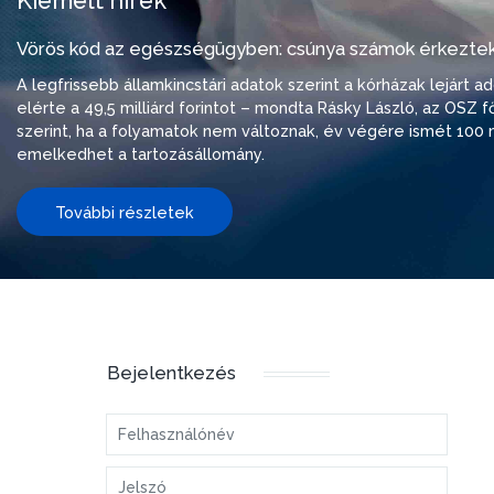
Kiemelt hírek
Vörös kód az egészségügyben: csúnya számok érkeztek
A legfrissebb államkincstári adatok szerint a kórházak lejárt 
elérte a 49,5 milliárd forintot – mondta Rásky László, az OSZ f
szerint, ha a folyamatok nem változnak, év végére ismét 100 m
emelkedhet a tartozásállomány.
További részletek
Bejelentkezés
Felhasználónév
Jelszó