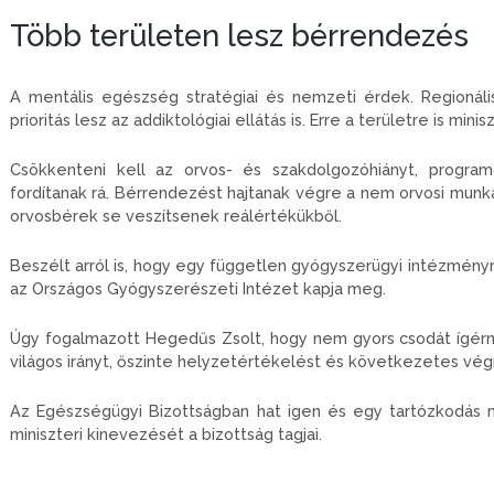
Több területen lesz bérrendezés
A mentális egészség stratégiai és nemzeti érdek. Regionáli
prioritás lesz az addiktológiai ellátás is. Erre a területre is mini
Csökkenteni kell az orvos- és szakdolgozóhiányt, programo
fordítanak rá. Bérrendezést hajtanak végre a nem orvosi munka
orvosbérek se veszítsenek reálértékükből.
Beszélt arról is, hogy egy független gyógyszerügyi intézményr
az Országos Gyógyszerészeti Intézet kapja meg.
Úgy fogalmazott Hegedűs Zsolt, hogy nem gyors csodát ígé
világos irányt, őszinte helyzetértékelést és következetes végr
Az Egészségügyi Bizottságban hat igen és egy tartózkodás
miniszteri kinevezését a bizottság tagjai.