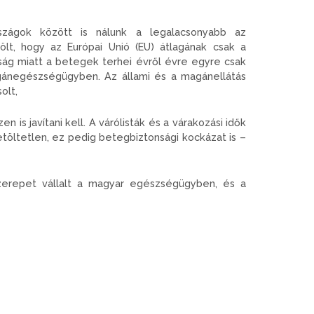
rszágok között is nálunk a legalacsonyabb az
ölt, hogy az Európai Unió (EU) átlagának csak a
tság miatt a betegek terhei évről évre egyre csak
agánegészségügyben. Az állami és a magánellátás
olt,
is javítani kell. A várólisták és a várakozási idők
etöltetlen, ez pedig betegbiztonsági kockázat is –
s szerepet vállalt a magyar egészségügyben, és a