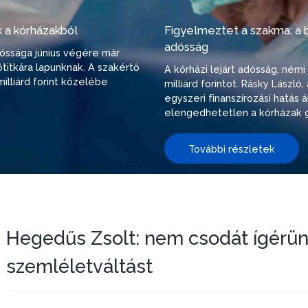
 a kórházakból
Figyelmeztet a szakma: a be
adósság
adóssága június végére már
őtitkára lapunknak. A szakértő
A kórházi lejárt adósság, ném
illiárd forint közelébe
milliárd forintot. Rásky Lászl
egyszeri finanszírozási hatás
elengedhetetlen a kórházak g
További részletek
Hegedűs Zsolt: nem csodát ígérün
szemléletváltást