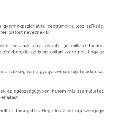
s gyermekpszichiátriai centrumokra lesz szükség,
szteri biztost neveznek ki.
kat indítanak erre, évente 30 milliárd forintot
körökben, de azt is biztosítani szeretnék, hogy az
e is szükség van, a gyógyszerhatósági feladatokat
rnek az egészségügyben, hanem más szemléletet,
ehajtást.
 mellett támogatták Hegedűs Zsolt egészségügyi