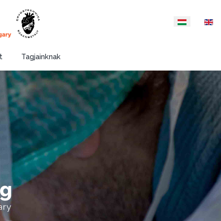
Válasszon nyelvet
t
Tagjainknak