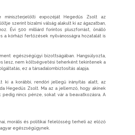
iniszterjelölti expozéját Hegedűs Zsolt az
tje szerint bizalmi válság alakult ki az ágazatban,
. Évi 500 milliárd forintos pluszforrást, önálló
 a kórházi fertőzések nyilvánosságra hozatalát is
ment egészségügyi bizottságában. Hangsúlyozta,
s lesz, nem költségvetési teherként tekintenek a
gáltatás, ez a társadalombiztosítás alapja.
i a korábbi, rendőri jellegű irányítás alatt, az
a Hegedűs Zsolt. Ma az a jellemző, hogy akinek
k pedig nincs pénze, sokat vár a beavatkozásra. A
morális és politikai felelősség terheli az előző
 magyar egészségügynek.