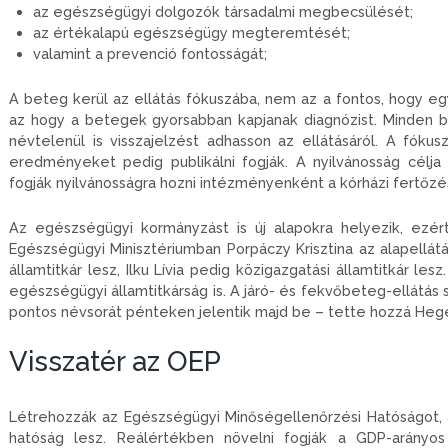
az egészségügyi dolgozók társadalmi megbecsülését;
az értékalapú egészségügy megteremtését;
valamint a prevenció fontosságát;
A beteg kerül az ellátás fókuszába, nem az a fontos, hogy eg
az hogy a betegek gyorsabban kapjanak diagnózist. Minden 
névtelenül is visszajelzést adhasson az ellátásáról. A fók
eredményeket pedig publikálni fogják. A nyilvánosság célj
fogják nyilvánosságra hozni intézményenként a kórházi fertőzé
Az egészségügyi kormányzást is új alapokra helyezik, ezér
Egészségügyi Minisztériumban Porpáczy Krisztina az alapellátás
államtitkár lesz, Ilku Lívia pedig közigazgatási államtitkár le
egészségügyi államtitkárság is. A járó- és fekvőbeteg-ellátás s
pontos névsorát pénteken jelentik majd be – tette hozzá Heg
Visszatér az OEP
Létrehozzák az Egészségügyi Minőségellenőrzési Hatóságot, 
hatóság lesz. Reálértékben növelni fogják a GDP-arányos