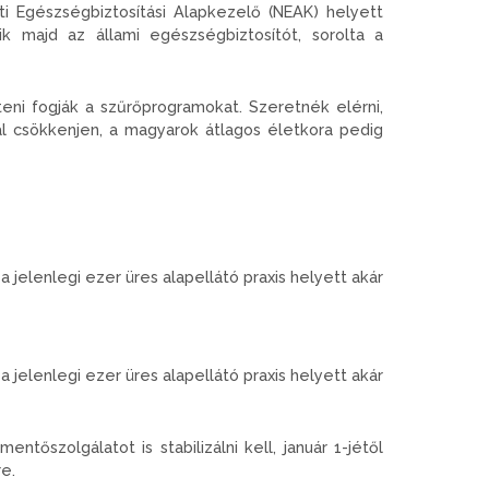
i Egészségbiztosítási Alapkezelő (NEAK) helyett
k majd az állami egészségbiztosítót, sorolta a
eni fogják a szűrőprogramokat. Szeretnék elérni,
 csökkenjen, a magyarok átlagos életkora pedig
a jelenlegi ezer üres alapellátó praxis helyett akár
a jelenlegi ezer üres alapellátó praxis helyett akár
entőszolgálatot is stabilizálni kell, január 1-jétől
e.