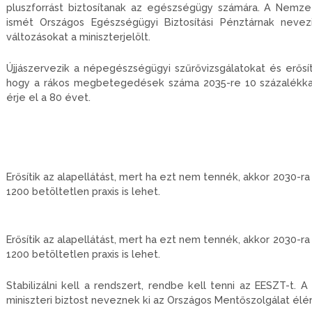
pluszforrást biztosítanak az egészségügy számára. A Nemzet
ismét Országos Egészségügyi Biztosítási Pénztárnak nevezi
változásokat a miniszterjelölt.
Újjászervezik a népegészségügyi szűrővizsgálatokat és erősít
hogy a rákos megbetegedések száma 2035-re 10 százalékkal
érje el a 80 évet.
Erősítik az alapellátást, mert ha ezt nem tennék, akkor 2030-ra 
1200 betöltetlen praxis is lehet.
Erősítik az alapellátást, mert ha ezt nem tennék, akkor 2030-ra 
1200 betöltetlen praxis is lehet.
Stabilizálni kell a rendszert, rendbe kell tenni az EESZT-t. A m
miniszteri biztost neveznek ki az Országos Mentőszolgálat élér