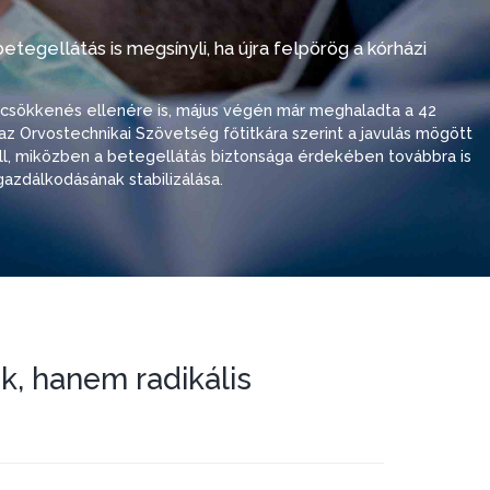
tegellátás is megsínyli, ha újra felpörög a kórházi
i csökkenés ellenére is, május végén már meghaladta a 42
ó, az Orvostechnikai Szövetség főtitkára szerint a javulás mögött
 áll, miközben a betegellátás biztonsága érdekében továbbra is
azdálkodásának stabilizálása.
k, hanem radikális