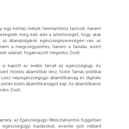
y-egy kórház melyik fenntartóhoz tartozik, hanem
betegnek meg kell adni a lehetőséget, hogy akár
usz az állampolgárok egészségnyereségén van, az
a nem a megszégyenítés, hanem a tanulás, ezért
sek adatait, fogalmazott Hegedűs Zsolt.
t is kapott az önálló tárcát az egészségügy. Az
ért felelős államtitkár lesz, Svéd Tamás politikai
sz. Lesz népegészségügyi államtitkárság és digitális
zintén külön államtitkárságot kap. Az államtitkárok
edűs Zsolt.
amely az Egészségügyi Minisztériumtól független
 egészségügyi kiadásokat, évente 500 milliárd