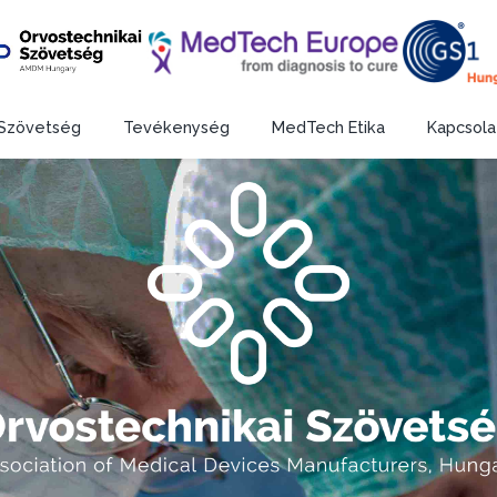
Szövetség
Tevékenység
MedTech Etika
Kapcsola