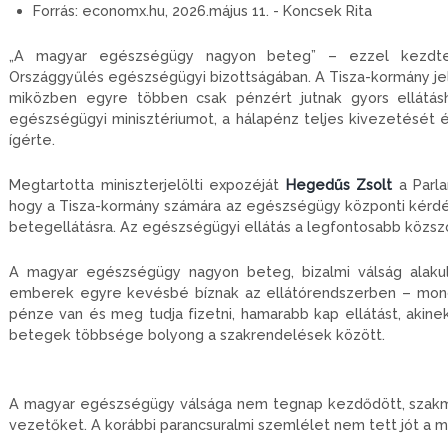
Forrás:
economx.hu, 2026.május 11. - Koncsek Rita
„A magyar egészségügy nagyon beteg” – ezzel kezdte m
Országgyűlés egészségügyi bizottságában. A Tisza-kormány jelöl
miközben egyre többen csak pénzért jutnak gyors ellátáshoz
egészségügyi minisztériumot, a hálapénz teljes kivezetését és
ígérte.
Megtartotta miniszterjelölti expozéját
Hegedűs Zsolt
a Parla
hogy a Tisza-kormány számára az egészségügy központi kérdé
betegellátásra. Az egészségügyi ellátás a legfontosabb közszol
A magyar egészségügy nagyon beteg, bizalmi válság alakult k
emberek egyre kevésbé bíznak az ellátórendszerben – mond
pénze van és meg tudja fizetni, hamarabb kap ellátást, akine
betegek többsége bolyong a szakrendelések között.
A magyar egészségügy válsága nem tegnap kezdődött, szakmai, 
vezetőket. A korábbi parancsuralmi szemlélet nem tett jót a