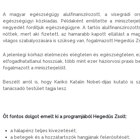
A magyar egészségügy alulfinanszírozott, a visegrádi o
egészségügyi közkiadás. Példaként említette a miniszterjel
negyedét fordítjuk egészségügyre. A tartós alulfinanszírozot
nőttek, mert aki fizetett, az hamarabb kapott ellátást a m
világos szabályozására is szükség van, fogalmazott Hegedűs Zs
A jelenlegi kórházi élelmezés elégtelen és egészségtelen, ezen 
elfogadhatatlanul hosszúak, több mint ezer háziorvosi praxis b
fogalmazott a miniszterjelölt.
Beszélt arról is, hogy Karikó Katalin Nobel-díjas kutató i
tanácsadó testület tagja lesz.
Öt fontos dolgot emelt ki a programjából Hegedűs Zsolt:
a hálapénz teljes kivezetését;
a betegek és a hozzátartozók hangjának felerősítését;