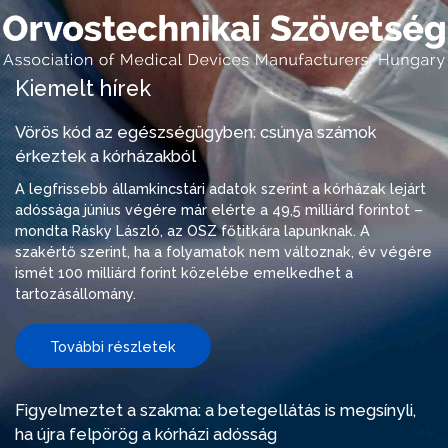
Kiemelt hírek
Vörös kód az egészségügyben: csúnya számok
érkeztek a kórházakból
A legfrissebb államkincstári adatok szerint a kórházak lejárt
adóssága június végére már elérte a 49,5 milliárd forintot –
mondta Rásky László, az OSZ főtitkára lapunknak. A
szakértő szerint, ha a folyamatok nem változnak, év végére
ismét 100 milliárd forint közelébe emelkedhet a
tartozásállomány.
További részletek
Figyelmeztet a szakma: a betegellátás is megsínyli,
ha újra felpörög a kórházi adósság