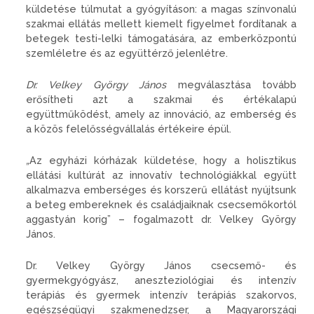
küldetése túlmutat a gyógyításon: a magas színvonalú
szakmai ellátás mellett kiemelt figyelmet fordítanak a
betegek testi-lelki támogatására, az emberközpontú
szemléletre és az együttérző jelenlétre.
Dr. Velkey György János
megválasztása tovább
erősítheti azt a szakmai és értékalapú
együttműködést, amely az innováció, az emberség és
a közös felelősségvállalás értékeire épül.
„
Az egyházi kórházak küldetése, hogy a holisztikus
ellátási kultúrát az innovatív technológiákkal együtt
alkalmazva emberséges és korszerű ellátást nyújtsunk
a beteg embereknek és családjaiknak csecsemőkortól
aggastyán korig” – fogalmazott dr. Velkey György
János.
Dr. Velkey György János csecsemő- és
gyermekgyógyász, aneszteziológiai és intenzív
terápiás és gyermek intenzív terápiás szakorvos,
egészségügyi szakmenedzser, a Magyarországi