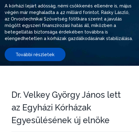
A kórházi lejárt adósság, némi csökkenés ellenére is, május
végén már meghaladta a 42 milliárd forintot. Rásky László,
az Orvostechnikai Szövetség főtitkára szerint a javulás
mögött egyszeri finanszírozási hatás áll, miközben a
betegellátás biztonsága érdekében továbbra is
elengedhetetlen a kórházak gazdálkodásának stabilizálása.
További részletek
Dr. Velkey György János lett
az Egyházi Kórházak
Egyesülésének új elnöke