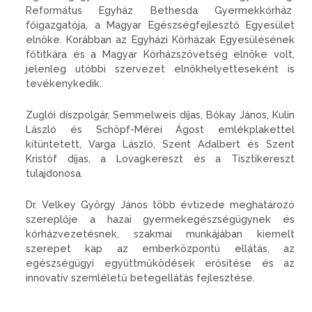
Református Egyház Bethesda Gyermekkórház
főigazgatója, a Magyar Egészségfejlesztő Egyesület
elnöke. Korábban az Egyházi Kórházak Egyesülésének
főtitkára és a Magyar Kórházszövetség elnöke volt,
jelenleg utóbbi szervezet elnökhelyetteseként is
tevékenykedik.
Zuglói díszpolgár, Semmelweis díjas, Bókay János, Kulin
László és Schöpf-Mérei Ágost emlékplakettel
kitüntetett, Varga László, Szent Adalbert és Szent
Kristóf díjas, a Lovagkereszt és a Tisztikereszt
tulajdonosa.
Dr. Velkey György János több évtizede meghatározó
szereplője a hazai gyermekegészségügynek és
kórházvezetésnek, szakmai munkájában kiemelt
szerepet kap az emberközpontú ellátás, az
egészségügyi együttműködések erősítése és az
innovatív szemléletű betegellátás fejlesztése.