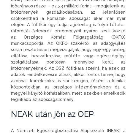
időarányos része – ez 33 milliárd forint – megjelenik az
intézmények gazdálkodásában, az jelentősen
csökkentheti a kórházak adósságát akár már nyár
elején. A főtitkár úgy tudja, a jelenleg is folyó tételes
ráfordítás-felmérés eredményeit nyáron teszi közzé
az Országos Kórházi Főigazgatóság (OKFŐ)
munkacsoportja. Az OKFŐ szakértői az adatgyűjtés
során részletesen megvizsgálják, hogy egy-egy beteg
ellátása, beavatkozása, műtéte vagy egészségügyi
szolgáltatása pontosan mennyibe kerül az
intézményeknek. Az OSZ főtitkára szerint, ha ezek az
adatok rendelkezésre állnak, akkor fontos lenne, hogy
azonnali korrekciókra is sor kerüljön, főként a klinikai
központokban, az országos intézményekben és a
megyei irányító kórházakban, mert ezekben emelkedik
leginkább az adósságállomány.
NEAK után jön az OEP
A Nemzeti Egészségbiztosítási Alapkezelő (NEAK) a