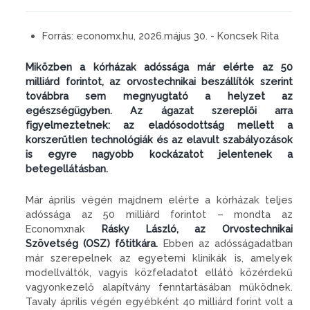
Forrás:
economx.hu, 2026.május 30. - Koncsek Rita
Miközben a kórházak adóssága már elérte az 50
milliárd forintot, az orvostechnikai beszállítók szerint
továbbra sem megnyugtató a helyzet az
egészségügyben. Az ágazat szereplői arra
figyelmeztetnek: az eladósodottság mellett a
korszerűtlen technológiák és az elavult szabályozások
is egyre nagyobb kockázatot jelentenek a
betegellátásban.
Már április végén majdnem elérte a kórházak teljes
adóssága az 50 milliárd forintot – mondta az
Economxnak
Rásky László, az Orvostechnikai
Szövetség (OSZ) főtitkára.
Ebben az adósságadatban
már szerepelnek az egyetemi klinikák is, amelyek
modellváltók, vagyis közfeladatot ellátó közérdekű
vagyonkezelő alapítvány fenntartásában működnek.
Tavaly április végén egyébként 40 milliárd forint volt a