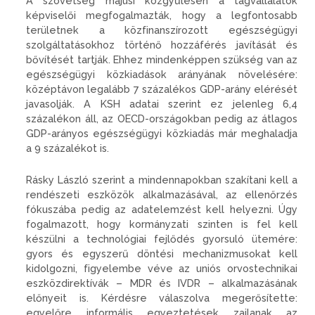
A szövetség májusi közgyűlésén a tagvállalatok
képviselői megfogalmazták, hogy a legfontosabb
területnek a közfinanszírozott egészségügyi
szolgáltatásokhoz történő hozzáférés javítását és
bővítését tartják. Ehhez mindenképpen szükség van az
egészségügyi közkiadások arányának növelésére:
középtávon legalább 7 százalékos GDP-arány elérését
javasolják. A KSH adatai szerint ez jelenleg 6,4
százalékon áll, az OECD-országokban pedig az átlagos
GDP-arányos egészségügyi közkiadás már meghaladja
a 9 százalékot is.
Rásky László szerint a mindennapokban szakítani kell a
rendészeti eszközök alkalmazásával, az ellenőrzés
fókuszába pedig az adatelemzést kell helyezni. Úgy
fogalmazott, hogy kormányzati szinten is fel kell
készülni a technológiai fejlődés gyorsuló ütemére:
gyors és egyszerű döntési mechanizmusokat kell
kidolgozni, figyelembe véve az uniós orvostechnikai
eszközdirektívák – MDR és IVDR – alkalmazásának
előnyeit is. Kérdésre válaszolva megerősítette:
egyelőre informális egyeztetések zajlanak az