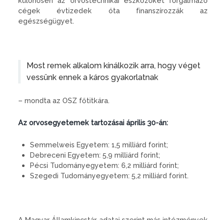
különösen az orvostechnikai eszközöket forgalmazó
cégek évtizedek óta finanszírozzák az
egészségügyet.
Most remek alkalom kínálkozik arra, hogy véget
vessünk ennek a káros gyakorlatnak
– mondta az OSZ főtitkára.
Az orvosegyetemek tartozásai április 30-án:
Semmelweis Egyetem: 1,5 milliárd forint;
Debreceni Egyetem: 5,9 milliárd forint;
Pécsi Tudományegyetem: 6,2 milliárd forint;
Szegedi Tudományegyetem: 5,2 milliárd forint.
A Magyar Államkincstár adatai szerint más intézmények