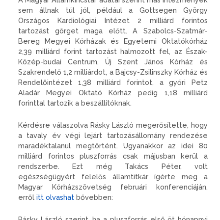
sem állnak túl jól, például a Gottsegen György
Országos Kardiológiai Intézet 2 milliárd forintos
tartozást görget maga előtt. A Szabolcs-Szatmár-
Bereg Megyei Kórházak és Egyetemi Oktatókórház
2,39 milliárd forint tartozást halmozott fel, az Észak-
Közép-budai Centrum, Új Szent János Kórház és
Szakrendelő 1,2 milliárdot, a Bajcsy-Zsilinszky Kórház és
Rendelőintézet 1,38 milliárd forintot, a győri Petz
Aladár Megyei Oktató Kórház pedig 1,18 milliárd
forinttal tartozik a beszállítóknak.
Kérdésre válaszolva Rásky László megerősítette, hogy
a tavaly év végi lejárt tartozásállomány rendezése
maradéktalanul megtörtént. Ugyanakkor az idei 80
milliárd forintos pluszforrás csak májusban kerül a
rendszerbe. Ezt még Takács Péter, volt
egészségügyért felelős államtitkár ígérte meg a
Magyar Kórházszövetség februári konferenciáján,
erről
itt olvashat
bővebben:
Rásky László szerint, ha a pluszforrás első öt hónapnyi