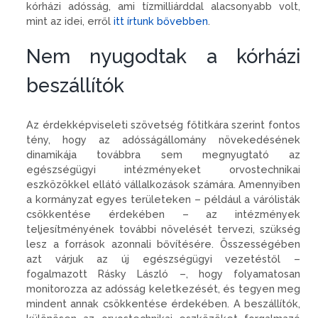
kórházi adósság, ami tízmilliárddal alacsonyabb volt,
mint az idei, erről
itt írtunk bővebben
.
Nem nyugodtak a kórházi
beszállítók
Az érdekképviseleti szövetség főtitkára szerint fontos
tény, hogy az adósságállomány növekedésének
dinamikája továbbra sem megnyugtató az
egészségügyi intézményeket orvostechnikai
eszközökkel ellátó vállalkozások számára. Amennyiben
a kormányzat egyes területeken – például a várólisták
csökkentése érdekében – az intézmények
teljesítményének további növelését tervezi, szükség
lesz a források azonnali bővítésére. Összességében
azt várjuk az új egészségügyi vezetéstől –
fogalmazott Rásky László –, hogy folyamatosan
monitorozza az adósság keletkezését, és tegyen meg
mindent annak csökkentése érdekében. A beszállítók,