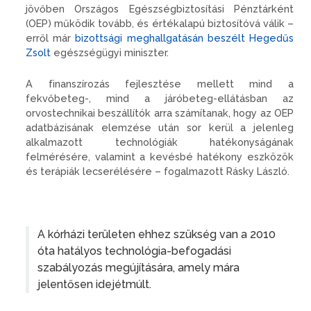
jövőben Országos Egészségbiztosítási Pénztárként
(OEP) működik tovább, és értékalapú biztosítóvá válik –
erről már
bizottsági meghallgatásán beszélt Hegedűs
Zsolt
egészségügyi miniszter.
A finanszírozás fejlesztése mellett mind a
fekvőbeteg-, mind a járóbeteg-ellátásban az
orvostechnikai beszállítók arra számítanak, hogy az OEP
adatbázisának elemzése után sor kerül a jelenleg
alkalmazott technológiák hatékonyságának
felmérésére, valamint a kevésbé hatékony eszközök
és terápiák lecserélésére – fogalmazott Rásky László.
A kórházi területen ehhez szükség van a 2010
óta hatályos technológia-befogadási
szabályozás megújítására, amely mára
jelentősen idejétmúlt.