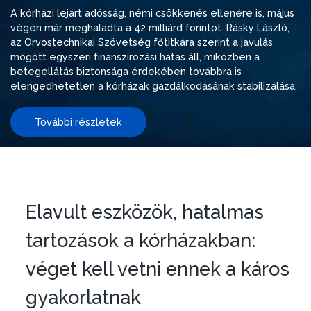
A kórházi lejárt adósság, némi csökkenés ellenére is, május
végén már meghaladta a 42 milliárd forintot. Rásky László,
az Orvostechnikai Szövetség főtitkára szerint a javulás
mögött egyszeri finanszírozási hatás áll, miközben a
betegellátás biztonsága érdekében továbbra is
elengedhetetlen a kórházak gazdálkodásának stabilizálása.
További részletek
Elavult eszközök, hatalmas
tartozások a kórházakban:
véget kell vetni ennek a káros
gyakorlatnak