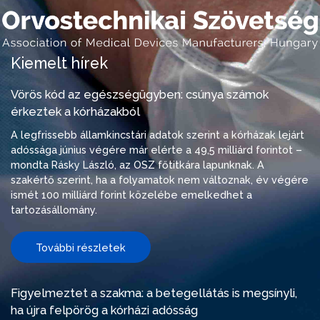
Kiemelt hírek
Vörös kód az egészségügyben: csúnya számok
érkeztek a kórházakból
A legfrissebb államkincstári adatok szerint a kórházak lejárt
adóssága június végére már elérte a 49,5 milliárd forintot –
mondta Rásky László, az OSZ főtitkára lapunknak. A
szakértő szerint, ha a folyamatok nem változnak, év végére
ismét 100 milliárd forint közelébe emelkedhet a
tartozásállomány.
További részletek
Figyelmeztet a szakma: a betegellátás is megsínyli,
ha újra felpörög a kórházi adósság