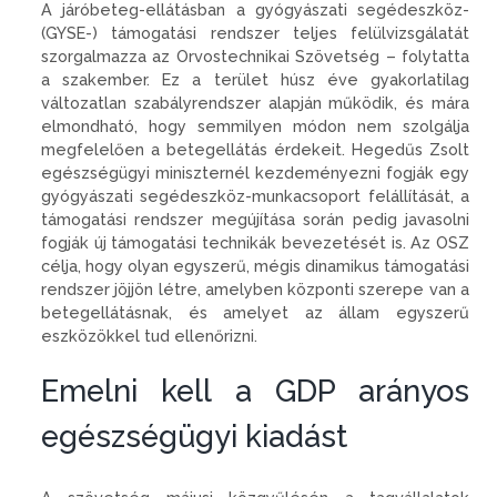
A járóbeteg-ellátásban a gyógyászati segédeszköz-
(GYSE-) támogatási rendszer teljes felülvizsgálatát
szorgalmazza az Orvostechnikai Szövetség – folytatta
a szakember. Ez a terület húsz éve gyakorlatilag
változatlan szabályrendszer alapján működik, és mára
elmondható, hogy semmilyen módon nem szolgálja
megfelelően a betegellátás érdekeit. Hegedűs Zsolt
egészségügyi miniszternél kezdeményezni fogják egy
gyógyászati segédeszköz-munkacsoport felállítását, a
támogatási rendszer megújítása során pedig javasolni
fogják új támogatási technikák bevezetését is. Az OSZ
célja, hogy olyan egyszerű, mégis dinamikus támogatási
rendszer jöjjön létre, amelyben központi szerepe van a
betegellátásnak, és amelyet az állam egyszerű
eszközökkel tud ellenőrizni.
Emelni kell a GDP arányos
egészségügyi kiadást