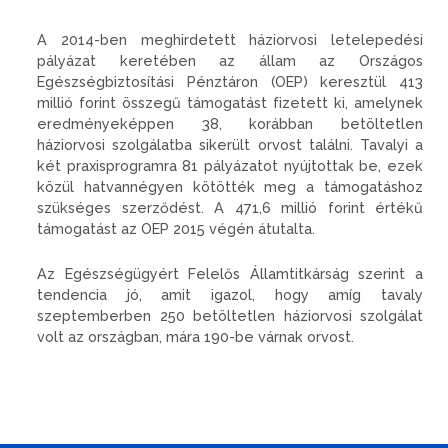
A 2014-ben meghirdetett háziorvosi letelepedési
pályázat keretében az állam az Országos
Egészségbiztosítási Pénztáron (OEP) keresztül 413
millió forint összegű támogatást fizetett ki, amelynek
eredményeképpen 38, korábban betöltetlen
háziorvosi szolgálatba sikerült orvost találni. Tavalyi a
két praxisprogramra 81 pályázatot nyújtottak be, ezek
közül hatvannégyen kötötték meg a támogatáshoz
szükséges szerződést. A 471,6 millió forint értékű
támogatást az OEP 2015 végén átutalta.
Az Egészségügyért Felelős Államtitkárság szerint a
tendencia jó, amit igazol, hogy amíg tavaly
szeptemberben 250 betöltetlen háziorvosi szolgálat
volt az országban, mára 190-be várnak orvost.