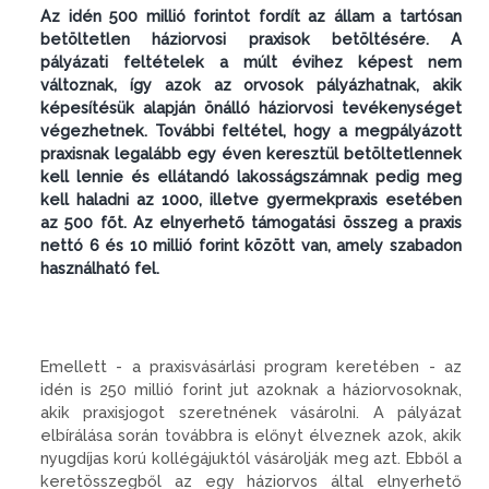
Az idén 500 millió forintot fordít az állam a tartósan
betöltetlen háziorvosi praxisok betöltésére. A
pályázati feltételek a múlt évihez képest nem
változnak, így azok az orvosok pályázhatnak, akik
képesítésük alapján önálló háziorvosi tevékenységet
végezhetnek. További feltétel, hogy a megpályázott
praxisnak legalább egy éven keresztül betöltetlennek
kell lennie és ellátandó lakosságszámnak pedig meg
kell haladni az 1000, illetve gyermekpraxis esetében
az 500 főt. Az elnyerhető támogatási összeg a praxis
nettó 6 és 10 millió forint között van, amely szabadon
használható fel.
Emellett - a praxisvásárlási program keretében - az
idén is 250 millió forint jut azoknak a háziorvosoknak,
akik praxisjogot szeretnének vásárolni. A pályázat
elbírálása során továbbra is előnyt élveznek azok, akik
nyugdíjas korú kollégájuktól vásárolják meg azt. Ebből a
keretösszegből az egy háziorvos által elnyerhető