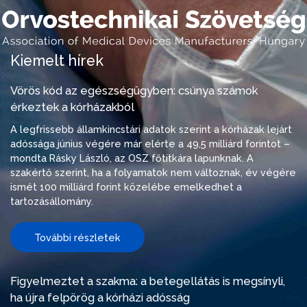
Kiemelt hírek
Vörös kód az egészségügyben: csúnya számok
érkeztek a kórházakból
A legfrissebb államkincstári adatok szerint a kórházak lejárt
adóssága június végére már elérte a 49,5 milliárd forintot –
mondta Rásky László, az OSZ főtitkára lapunknak. A
szakértő szerint, ha a folyamatok nem változnak, év végére
ismét 100 milliárd forint közelébe emelkedhet a
tartozásállomány.
További részletek
Figyelmeztet a szakma: a betegellátás is megsínyli,
ha újra felpörög a kórházi adósság