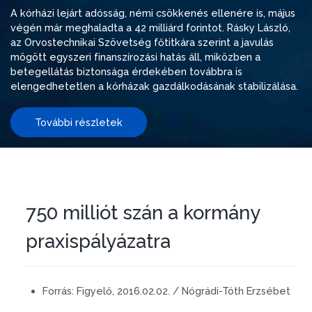
A kórházi lejárt adósság, némi csökkenés ellenére is, május
végén már meghaladta a 42 milliárd forintot. Rásky László,
az Orvostechnikai Szövetség főtitkára szerint a javulás
mögött egyszeri finanszírozási hatás áll, miközben a
betegellátás biztonsága érdekében továbbra is
elengedhetetlen a kórházak gazdálkodásának stabilizálása.
További részletek
750 milliót szán a kormány
praxispályázatra
Forrás:
Figyelő, 2016.02.02. / Nógrádi-Tóth Erzsébet