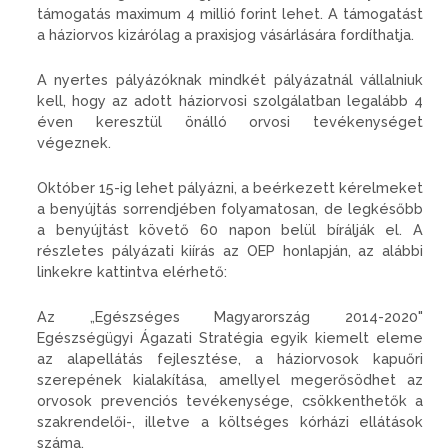
támogatás maximum 4 millió forint lehet. A támogatást
a háziorvos kizárólag a praxisjog vásárlására fordíthatja.
A nyertes pályázóknak mindkét pályázatnál vállalniuk
kell, hogy az adott háziorvosi szolgálatban legalább 4
éven keresztül önálló orvosi tevékenységet
végeznek.
Október 15-ig lehet pályázni, a beérkezett kérelmeket
a benyújtás sorrendjében folyamatosan, de legkésőbb
a benyújtást követő 60 napon belül bírálják el. A
részletes pályázati kiírás az OEP honlapján, az alábbi
linkekre kattintva elérhető:
Az „Egészséges Magyarország 2014-2020"
Egészségügyi Ágazati Stratégia egyik kiemelt eleme
az alapellátás fejlesztése, a háziorvosok kapuőri
szerepének kialakítása, amellyel megerősödhet az
orvosok prevenciós tevékenysége, csökkenthetők a
szakrendelői-, illetve a költséges kórházi ellátások
száma.