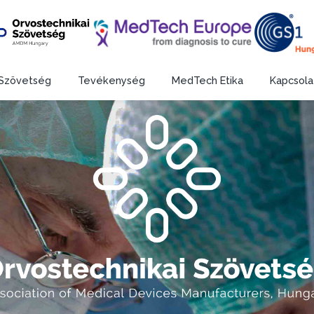
Szövetség
Tevékenység
MedTech Etika
Kapcsola