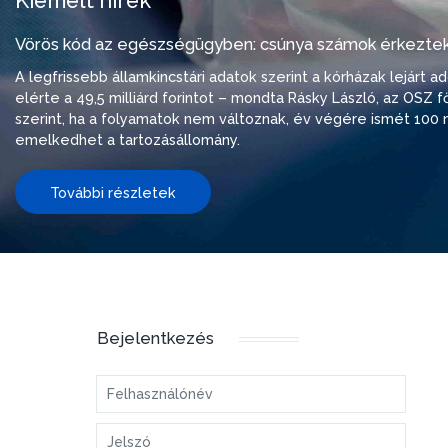
Kiemelt hírek
Vörös kód az egészségügyben: csúnya számok érkeztek
A legfrissebb államkincstári adatok szerint a kórházak lejárt 
elérte a 49,5 milliárd forintot – mondta Rásky László, az OSZ f
szerint, ha a folyamatok nem változnak, év végére ismét 100 m
emelkedhet a tartozásállomány.
További részletek
Bejelentkezés
Felhasználónév
Jelszó