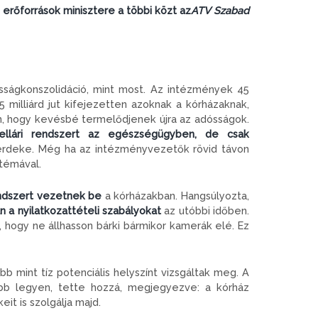
rőforrások minisztere a többi közt az
ATV Szabad
ságkonszolidáció, mint most. Az intézmények 45
5 milliárd jut kifejezetten azoknak a kórházaknak,
n, hogy kevésbé termelődjenek újra az adósságok.
ellári rendszert az egészségügyben, de csak
érdeke. Még ha az intézményvezetők rövid távon
ztémával.
rendszert vezetnek be
a kórházakban. Hangsúlyozta,
n a nyilatkozattételi szabályokat
az utóbbi időben.
 hogy ne állhasson bárki bármikor kamerák elé. Ez
b mint tíz potenciális helyszínt vizsgáltak meg. A
bb legyen, tette hozzá, megjegyezve: a kórház
t is szolgálja majd.