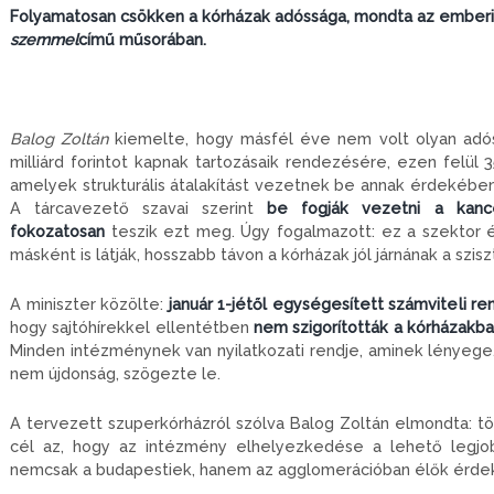
Folyamatosan csökken a kórházak adóssága, mondta az emberi e
szemmel
című műsorában.
Balog Zoltán
kiemelte, hogy másfél éve nem volt olyan adós
milliárd forintot kapnak tartozásaik rendezésére, ezen felül 3
amelyek strukturális átalakítást vezetnek be annak érdekébe
A tárcavezető szavai szerint
be fogják vezetni a kanc
fokozatosan
teszik ezt meg. Úgy fogalmazott: ez a szektor 
másként is látják, hosszabb távon a kórházak jól járnának a szis
A miniszter közölte:
január 1-jétől egységesített számviteli 
hogy sajtóhírekkel ellentétben
nem szigorították a kórházakba
Minden intézménynek van nyilatkozati rendje, aminek lényege,
nem újdonság, szögezte le.
A tervezett szuperkórházról szólva Balog Zoltán elmondta: töb
cél az, hogy az intézmény elhelyezkedése a lehető legjo
nemcsak a budapestiek, hanem az agglomerációban élők érdekei