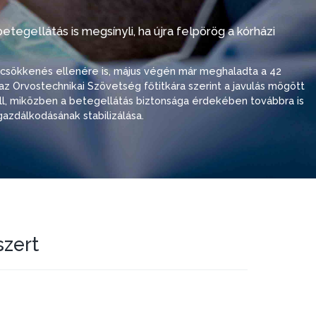
tegellátás is megsínyli, ha újra felpörög a kórházi
i csökkenés ellenére is, május végén már meghaladta a 42
ó, az Orvostechnikai Szövetség főtitkára szerint a javulás mögött
 áll, miközben a betegellátás biztonsága érdekében továbbra is
azdálkodásának stabilizálása.
szert