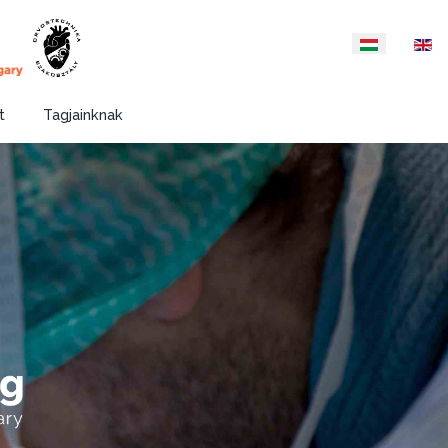
Válasszon nyelvet
t
Tagjainknak