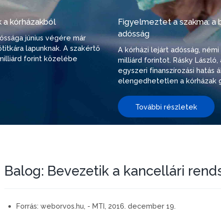
 a kórházakból
Figyelmeztet a szakma: a be
adósság
adóssága június végére már
őtitkára lapunknak. A szakértő
A kórházi lejárt adósság, ném
illiárd forint közelébe
milliárd forintot. Rásky Lászl
egyszeri finanszírozási hatás
elengedhetetlen a kórházak g
További részletek
Balog: Bevezetik a kancellári rend
Forrás:
weborvos.hu, - MTI, 2016. december 19.