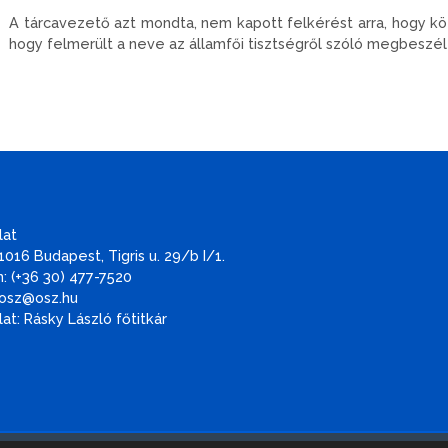
A tárcavezető azt mondta, nem kapott felkérést arra, hogy kö
hogy felmerült a neve az államfői tisztségről szóló megbeszé
lat
1016 Budapest, Tigris u. 29/b I/1.
: (+36 30) 477-7520
 osz@osz.hu
at: Rásky László főtitkár