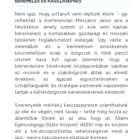
BÉREMELÉS ÉS KASSZASEPRÉS
Nem igaz, hogy jottányit sem léptünk előre – így
reflektált a konferencián Mészáros János arra a
felvetésre, amely szerint 11 éve nem kaptak
béremelést a kórházakban gazdasági és műszaki
területen foglalkoztatott kollégák. Úgy vélte, a
minimálbér és a bérminimum emelésének
köszönhetően ezek a dolgozók is több pénzt
visznek haza Azt ugyan elismerte, hogy a
bérrendezési törekvések középpontjában valóban
az orvosok és a szakdolgozók álltak az elmúlt
években, az ágazati egyeztetéseken a
sztrájktárgyalók és stratégiai partnereik napirenden
tartják a háttérdolgozók béremelésének kérdését.
Szerényebb mértékű kasszaseprésre számíthatunk
az idei év végén, mint tavaly – tette még hozzá az
államtitkár. Ennek az az oka, hogy az Állami
Egészségügyi Ellátó Központ (ÁEEK) már év közben
élt a tvk-átcsoportosítás lehetőségével mind a
járó-, mind a fekvőbeteg ellátókat illetően.