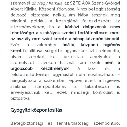
szemével
dr. Nagy Kamilla,
az SZTE ÁOK Szent-Györgyi
Albert Klinikai Központ főorvosa. Nincs betegbiztonság
dolgozói biztonság nélkül, ám hiába tesznek meg
mindent például a kézhigiéné fejlesztéséért az
intézményekben, ha
a kórházi dolgozónak nincs
lehetősége a szabályok szerinti fertőtlenítésre, mert
az osztály erre szánt kerete a hónap közepén kimerül
.
Ezért a szakember
önálló, központi higiénés
keret
felállítását sürgette, ugyanakkor azt is elmondta,
olyan szereket kell biztosítani, amelyeket a
személyzet szívesen használ, ám ezek
nem a
legolcsóbb készítmények
. A kéz- és a
felületfertőtlenítés egymástól nem elválasztható –
hangsúlyozta a szakember, éppen ezért a higiénés
szakmai szempontoknak a takarításban is
érvényesülniük kell, ezek minőségi kontrollját is
biztosítva.
Gyógyító központosítás
Betegbiztonsági és fenntarthatósági szempontból