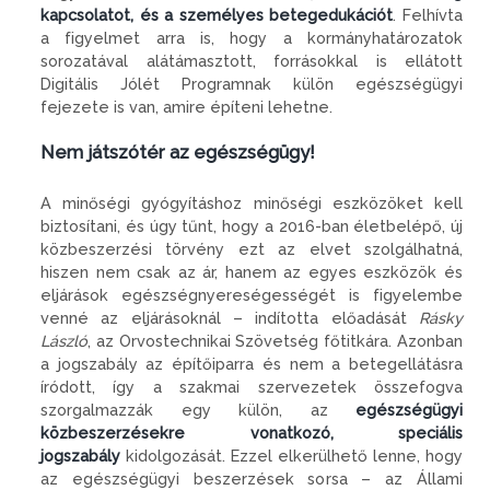
kapcsolatot, és a személyes betegedukációt
. Felhívta
a figyelmet arra is, hogy a kormányhatározatok
sorozatával alátámasztott, forrásokkal is ellátott
Digitális Jólét Programnak külön egészségügyi
fejezete is van, amire építeni lehetne.
Nem játszótér az egészségügy!
A minőségi gyógyításhoz minőségi eszközöket kell
biztosítani, és úgy tűnt, hogy a 2016-ban életbelépő, új
közbeszerzési törvény ezt az elvet szolgálhatná,
hiszen nem csak az ár, hanem az egyes eszközök és
eljárások egészségnyereségességét is figyelembe
venné az eljárásoknál – indította előadását
Rásky
László
, az Orvostechnikai Szövetség főtitkára. Azonban
a jogszabály az építőiparra és nem a betegellátásra
íródott, így a szakmai szervezetek összefogva
szorgalmazzák egy külön, az
egészségügyi
közbeszerzésekre vonatkozó, speciális
jogszabály
kidolgozását. Ezzel elkerülhető lenne, hogy
az egészségügyi beszerzések sorsa – az Állami