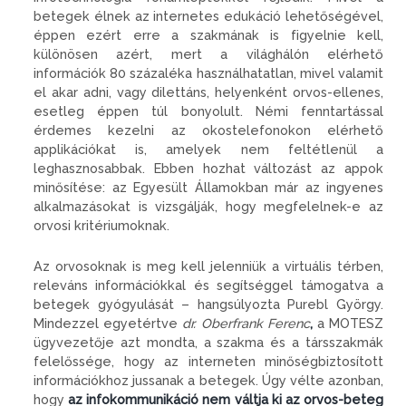
betegek élnek az internetes edukáció lehetőségével,
éppen ezért erre a szakmának is figyelnie kell,
különösen azért, mert a világhálón elérhető
információk 80 százaléka használhatatlan, mivel valamit
el akar adni, vagy dilettáns, helyenként orvos-ellenes,
esetleg éppen túl bonyolult. Némi fenntartással
érdemes kezelni az okostelefonokon elérhető
applikációkat is, amelyek nem feltétlenül a
leghasznosabbak. Ebben hozhat változást az appok
minősítése: az Egyesült Államokban már az ingyenes
alkalmazásokat is vizsgálják, hogy megfelelnek-e az
orvosi kritériumoknak.
Az orvosoknak is meg kell jelenniük a virtuális térben,
releváns információkkal és segítséggel támogatva a
betegek gyógyulását – hangsúlyozta Purebl György.
Mindezzel egyetértve
dr. Oberfrank Ferenc
,
a MOTESZ
ügyvezetője azt mondta, a szakma és a társszakmák
felelőssége, hogy az interneten minőségbiztosított
információkhoz jussanak a betegek. Úgy vélte azonban,
hogy
az infokommunikáció nem váltja ki az orvos-beteg