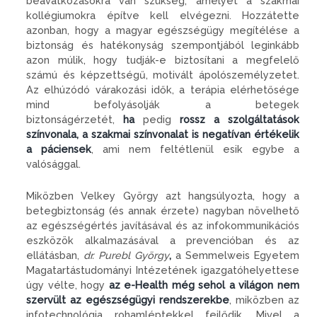
beavatkozásokra van szükség, amelyet a szakmai
kollégiumokra építve kell elvégezni. Hozzátette
azonban, hogy a magyar egészségügy megítélése a
biztonság és hatékonyság szempontjából leginkább
azon múlik, hogy tudják-e biztosítani a megfelelő
számú és képzettségű, motivált ápolószemélyzetet.
Az elhúzódó várakozási idők, a terápia elérhetősége
mind befolyásolják a betegek
biztonságérzetét,
ha
pedig
rossz a szolgáltatások
színvonala, a szakmai színvonalat is negatívan értékelik
a páciensek
, ami nem feltétlenül esik egybe a
valósággal.
Miközben Velkey György azt hangsúlyozta, hogy a
betegbiztonság (és annak érzete) nagyban növelhető
az egészségértés javításával és az infokommunikációs
eszközök alkalmazásával a prevencióban és az
ellátásban,
dr. Purebl György
,
a Semmelweis Egyetem
Magatartástudományi Intézetének igazgatóhelyettese
úgy vélte, hogy
az e-Health még sehol a világon nem
szervült az egészségügyi rendszerekbe
, miközben az
infotechnológia rohamléptekkel fejlődik. Mivel a