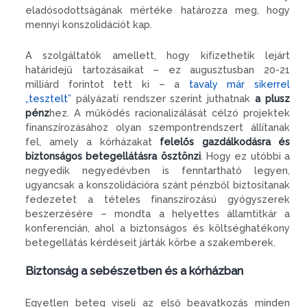
eladósodottságának mértéke határozza meg, hogy
mennyi konszolidációt kap.
A szolgáltatók amellett, hogy kifizethetik lejárt
határidejű tartozásaikat – ez augusztusban 20-21
milliárd forintot tett ki – a
tavaly már sikerrel
„tesztelt”
pályázati rendszer szerint juthatnak
a plusz
pénz
hez. A működés racionalizálását célzó projektek
finanszírozásához olyan szempontrendszert állítanak
fel, amely a kórházakat
felelős gazdálkodásra és
biztonságos betegellátásra ösztönzi
. Hogy ez utóbbi a
negyedik negyedévben is fenntartható legyen,
ugyancsak a konszolidációra szánt pénzből biztosítanak
fedezetet a tételes finanszírozású gyógyszerek
beszerzésére – mondta a helyettes államtitkár a
konferencián, ahol a biztonságos és költséghatékony
betegellátás kérdéseit járták körbe a szakemberek.
Biztonság a sebészetben és a kórházban
Egyetlen beteg viseli az első beavatkozás minden