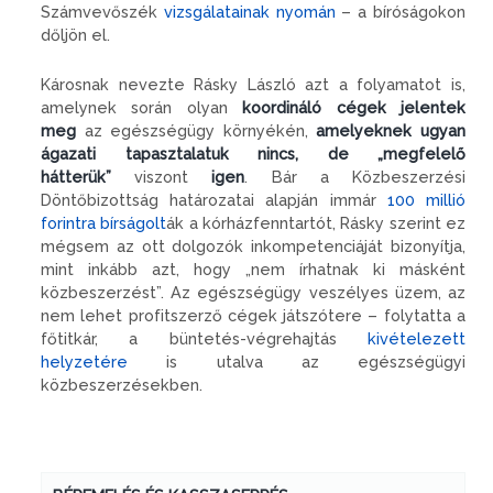
Számvevőszék
vizsgálatainak nyomán
– a bíróságokon
dőljön el.
Károsnak nevezte Rásky László azt a folyamatot is,
amelynek során olyan
koordináló cégek jelentek
meg
az egészségügy környékén,
amelyeknek ugyan
ágazati tapasztalatuk nincs, de „megfelelő
hátterük”
viszont
igen
. Bár a Közbeszerzési
Döntőbizottság határozatai alapján immár
100 millió
forintra bírságolt
ák a kórházfenntartót, Rásky szerint ez
mégsem az ott dolgozók inkompetenciáját bizonyítja,
mint inkább azt, hogy „nem írhatnak ki másként
közbeszerzést”. Az egészségügy veszélyes üzem, az
nem lehet profitszerző cégek játszótere – folytatta a
főtitkár, a büntetés-végrehajtás
kivételezett
helyzetére
is utalva az egészségügyi
közbeszerzésekben.