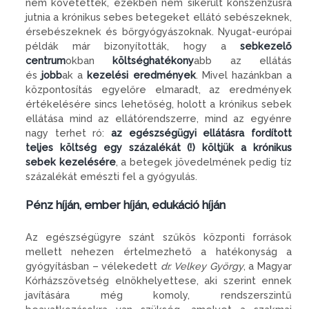
nem követettek, ezekben nem sikerült konszenzusra
jutnia a krónikus sebes betegeket ellátó sebészeknek,
érsebészeknek és bőrgyógyászoknak. Nyugat-európai
példák már bizonyították, hogy a
sebkezelő
centrum
okban
költséghatékony
abb az ellátás
és
jobb
ak a
kezelési eredmények
. Mivel hazánkban a
központosítás egyelőre elmaradt, az eredmények
értékelésére sincs lehetőség, holott a krónikus sebek
ellátása mind az ellátórendszerre, mind az egyénre
nagy terhet ró:
az egészségügyi ellátásra fordított
teljes költség egy százalékát (!) költjük a krónikus
sebek kezelésére
, a betegek jövedelmének pedig tíz
százalékát emészti fel a gyógyulás.
Pénz híján, ember híján, edukáció híján
Az egészségügyre szánt szűkös központi források
mellett nehezen értelmezhető a hatékonyság a
gyógyításban – vélekedett
dr. Velkey György
, a Magyar
Kórházszövetség elnökhelyettese, aki szerint ennek
javítására még komoly, rendszerszintű