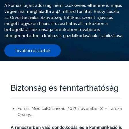
A kórházi lejárt adósság, némi csökkenés ellenére is, május
végén már meghaladta a 42 milliárd forintot. Rásky László,
az Orvostechnikai Szövetség főtitkára szerint a javulás
mögött egyszeri finanszírozási hatás áll, miközben a
betegellátás biztonsága érdekében továbbra is
elengedhetetlen a kórházak gazdálkodásának stabilizálása.
További részletek
Biztonság és fenntarthatóság
Forrás:
MedicalOnline.hu, 2017. november 8. – Tarcza
Orsolya
A rendszerben való gondolkodás és a kommunikáció is