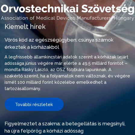
Kiemelt hírek
Vörös kód az egészségügyben: csúnya számok
érkeztek a kórházakból
A legfrissebb államkincstári adatok szerint a kórházak lejárt
adóssága június végére már elérte a 49,5 milliárd forintot –
mondta Rásky László, az OSZ főtitkára lapunknak. A
szakértő szerint, ha a folyamatok nem változnak, év végére
ismét 100 milliárd forint közelébe emelkedhet a
tartozásállomány.
További részletek
Figyelmeztet a szakma: a betegellátás is megsínyli,
ha újra felpörög a kórházi adósság