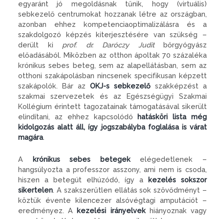
egyaránt jó megoldásnak tűnik, hogy (virtuális)
sebkezelő centrumokat hozzanak létre az országban,
azonban ehhez kompetenciaoptimalizálásra és a
szakdolgozó képzés kiterjesztésére van szükség –
derült ki
prof. dr. Daróczy Judit
bőrgyógyász
előadásából. Miközben az otthon ápoltak 70 százaléka
krónikus sebes beteg, sem az alapellátásban, sem az
otthoni szakápolásban nincsenek specifikusan képzett
szakápolók. Bár az
OKJ-s sebkezelő
szakképzést a
szakmai szervezetek és az Egészségügyi Szakmai
Kollégium érintett tagozatainak támogatásával sikerült
elindítani, az ehhez kapcsolódó
hatásköri lista még
kidolgozás alatt áll, így jogszabályba foglalása is várat
magára
.
A
krónikus sebes betegek
elégedetlenek –
hangsúlyozta a professzor asszony, ami nem is csoda,
hiszen a betegút elhúzódó, így a
kezelés sokszor
sikertelen
. A szakszerűtlen ellátás sok szövődményt –
köztük évente kilencezer alsóvégtagi amputációt –
eredményez. A
kezelési irányelvek
hiányoznak vagy