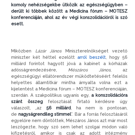
komoly nehézségekbe ütközik az egészségügyben –
derült ki többek között a Medicina fórum – MOTESZ
konferenciáján, ahol az év végi konszolidációról is szó
esett.
Miközben
Lázár János
Miniszterelnökséget vezető
miniszter két héttel ezelőtt
arról beszélt
, hogy 56
milliárd forintot hagyott jóvá a kabinet a kórházak
adósságrendezésére,
Mészáros János
, az
egészségügyi ellátórendszer működtetéséért felelős
helyettes államtitkár mintha árnyalta volna ezt a
kijelentést a Medicina fórum – MOTESZ konferenciáján,
szerdán. A szakpolitikus ugyanis egy,
a konszolidációra
szánt összeg
felosztását firtató kérdésre úgy
válaszolt, „az
56 milliárd
, ha nem is pontosan,
de
nagyságrendileg stimmel
”. Bár a forrás felosztásáról
egyelőre nem döntöttek, Mészáros János azt már most
leszögezte, hogy szó sem lehet szolgai módon való
kifizetésről, amikor is csak az adott intézmény