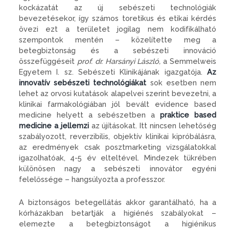
kockázatát az új sebészeti technológiák
bevezetésekor, így számos toretikus és etikai kérdés
övezi ezt a területet jogilag nem kodifikálható
szempontok mentén – közelítette meg a
betegbiztonság és a sebészeti innováció
összefüggéseit
prof. dr. Harsányi László,
a Semmelweis
Egyetem I. sz. Sebészeti Klinikájának igazgatója.
Az
innovatív sebészeti technológiákat
sok esetben nem
lehet az orvosi kutatások alapelvei szerint bevezetni, a
klinikai farmakológiában jól bevált evidence based
medicine helyett a sebészetben a
praktice based
medicine a jellemzi
az újításokat. Itt nincsen lehetőség
szabályozott, reverzibilis, objektív klinikai kipróbálásra,
az eredmények csak posztmarketing vizsgálatokkal
igazolhatóak, 4-5 év elteltével. Mindezek tükrében
különösen nagy a sebészeti innovátor egyéni
felelőssége – hangsúlyozta a professzor.
A biztonságos betegellátás akkor garantálható, ha a
kórházakban betartják a higiénés szabályokat –
elemezte a betegbiztonságot a higiénikus