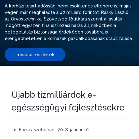
A kórházi lejárt adósság, némi csökkenés ellenére is, május
végén már meghaladta a 42 milliárd forintot. Rásky László,
az Orvostechnikai Szövetség főtitkára szerint a javulás
mögött egyszeri finanszírozási hatás áll, miközben a
betegellátás biztonsága érdekében továbbra is
elengedhetetlen a kórházak gazdálkodásának stabilizálása.
További részletek
Újabb tízmilliárdok e-
egészségügyi fejlesztésekre
Forrás:
weborvos, 2018. január 10.