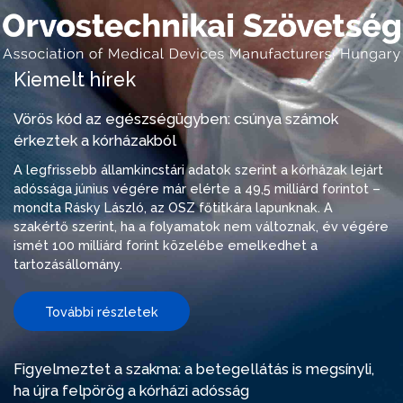
Kiemelt hírek
Vörös kód az egészségügyben: csúnya számok
érkeztek a kórházakból
A legfrissebb államkincstári adatok szerint a kórházak lejárt
adóssága június végére már elérte a 49,5 milliárd forintot –
mondta Rásky László, az OSZ főtitkára lapunknak. A
szakértő szerint, ha a folyamatok nem változnak, év végére
ismét 100 milliárd forint közelébe emelkedhet a
tartozásállomány.
További részletek
Figyelmeztet a szakma: a betegellátás is megsínyli,
ha újra felpörög a kórházi adósság