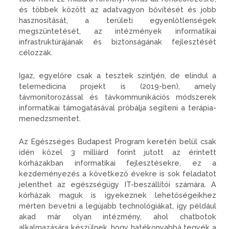
és többek között az adatvagyon bővítését és jobb
hasznosítását, a területi egyenlőtlenségek
megszüntetését, az intézmények informatikai
infrastruktúrájának és biztonságának fejlesztését
célozzák.
Igaz, egyelőre csak a tesztek szintjén, de elindul a
telemedicina projekt is (2019-ben), amely
távmonitorozással és távkommunikációs módszerek
informatikai támogatásával próbálja segíteni a terápia-
menedzsmentet.
Az Egészséges Budapest Program keretén belül csak
idén közel 3 milliárd forint jutott az érintett
kórházakban informatikai fejlesztésekre, ez a
kezdeményezés a következő évekre is sok feladatot
jelenthet az egészségügy IT-beszállítói számára. A
kórházak maguk is igyekeznek lehetőségeikhez
mérten bevetni a legújabb technológiákat, így például
akad már olyan intézmény, ahol chatbotok
alkalmazására készülnek, hogy hatékonyabbá tegyék a