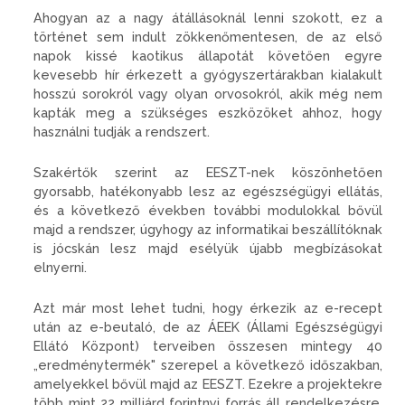
Ahogyan az a nagy átállásoknál lenni szokott, ez a
történet sem indult zökkenőmentesen, de az első
napok kissé kaotikus állapotát követően egyre
kevesebb hír érkezett a gyógyszertárakban kialakult
hosszú sorokról vagy olyan orvosokról, akik még nem
kapták meg a szükséges eszközöket ahhoz, hogy
használni tudják a rendszert.
Szakértők szerint az EESZT-nek köszönhetően
gyorsabb, hatékonyabb lesz az egészségügyi ellátás,
és a következő években további modulokkal bővül
majd a rendszer, úgyhogy az informatikai beszállítóknak
is jócskán lesz majd esélyük újabb megbízásokat
elnyerni.
Azt már most lehet tudni, hogy érkezik az e-recept
után az e-beutaló, de az ÁEEK (Állami Egészségügyi
Ellátó Központ) terveiben összesen mintegy 40
„eredménytermék" szerepel a következő időszakban,
amelyekkel bővül majd az EESZT. Ezekre a projektekre
több mint 22 milliárd forintnyi forrás áll rendelkezésre,