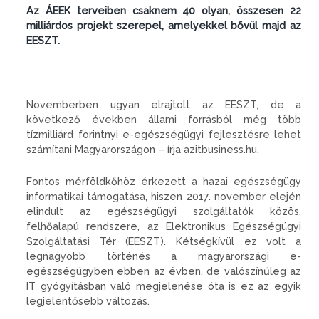
Az ÁEEK terveiben csaknem 40 olyan, összesen 22
milliárdos projekt szerepel, amelyekkel bővül majd az
EESZT.
Novemberben ugyan elrajtolt az EESZT, de a
következő években állami forrásból még több
tízmilliárd forintnyi e-egészségügyi fejlesztésre lehet
számítani Magyarországon – írja azitbusiness.hu.
Fontos mérföldkőhöz érkezett a hazai egészségügy
informatikai támogatása, hiszen 2017. november elején
elindult az egészségügyi szolgáltatók közös,
felhőalapú rendszere, az Elektronikus Egészségügyi
Szolgáltatási Tér (EESZT). Kétségkívül ez volt a
legnagyobb történés a magyarországi e-
egészségügyben ebben az évben, de valószínűleg az
IT gyógyításban való megjelenése óta is ez az egyik
legjelentősebb változás.