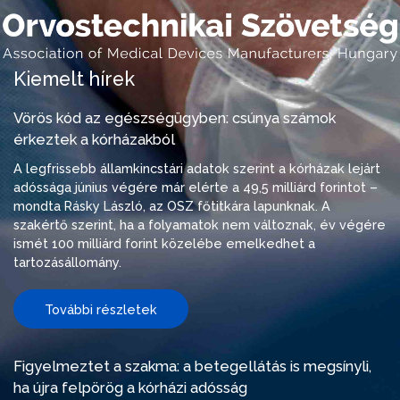
Kiemelt hírek
Vörös kód az egészségügyben: csúnya számok
érkeztek a kórházakból
A legfrissebb államkincstári adatok szerint a kórházak lejárt
adóssága június végére már elérte a 49,5 milliárd forintot –
mondta Rásky László, az OSZ főtitkára lapunknak. A
szakértő szerint, ha a folyamatok nem változnak, év végére
ismét 100 milliárd forint közelébe emelkedhet a
tartozásállomány.
További részletek
Figyelmeztet a szakma: a betegellátás is megsínyli,
ha újra felpörög a kórházi adósság