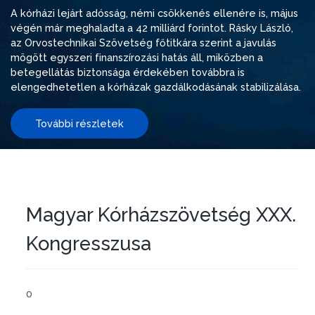
A kórházi lejárt adósság, némi csökkenés ellenére is, május
végén már meghaladta a 42 milliárd forintot. Rásky László,
az Orvostechnikai Szövetség főtitkára szerint a javulás
mögött egyszeri finanszírozási hatás áll, miközben a
betegellátás biztonsága érdekében továbbra is
elengedhetetlen a kórházak gazdálkodásának stabilizálása.
További részletek
Magyar Kórházszövetség XXX.
Kongresszusa
0