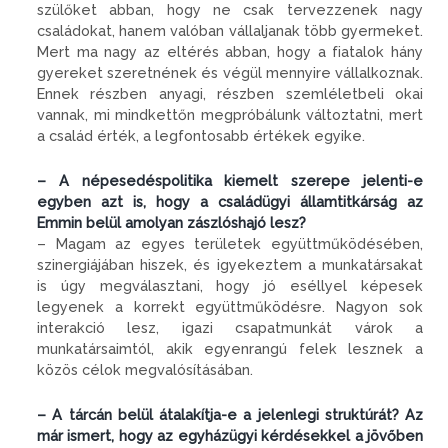
szülőket abban, hogy ne csak tervezzenek nagy
családokat, hanem valóban vállaljanak több gyermeket.
Mert ma nagy az eltérés abban, hogy a fiatalok hány
gyereket szeretnének és végül mennyire vállalkoznak.
Ennek részben anyagi, részben szemléletbeli okai
vannak, mi mindkettőn megpróbálunk változtatni, mert
a család érték, a legfontosabb értékek egyike.
– A népesedéspolitika kiemelt szerepe jelenti-e
egyben azt is, hogy a családügyi államtitkárság az
Emmin belül amolyan zászlóshajó lesz?
– Magam az egyes területek együttműködésében,
szinergiájában hiszek, és igyekeztem a munkatársakat
is úgy megválasztani, hogy jó eséllyel képesek
legyenek a korrekt együttműködésre. Nagyon sok
interakció lesz, igazi csapatmunkát várok a
munkatársaimtól, akik egyenrangú felek lesznek a
közös célok megvalósításában.
– A tárcán belül átalakítja-e a jelenlegi struktúrát? Az
már ismert, hogy az egyházügyi kérdésekkel a jövőben