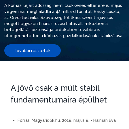
A kórházi lejárt adósság, némi csökkenés ellenére is, május
végén már meghaladta a 42 milliárd forintot. Rásky László,
az Orvostechnikai Szövetség főtitkára szerint a javulás
mögött egyszeri finanszírozási hatás áll, miközben a
betegellátás biztonsága érdekében továbbra is
elengedhetetlen a kórházak gazdálkodásának stabilizálása.
További részletek
A jövő csak a múlt stabil
fundamentumaira épülhet
Forrás:
Magyaridők.hu, 2018. május 8. - Haiman Éva