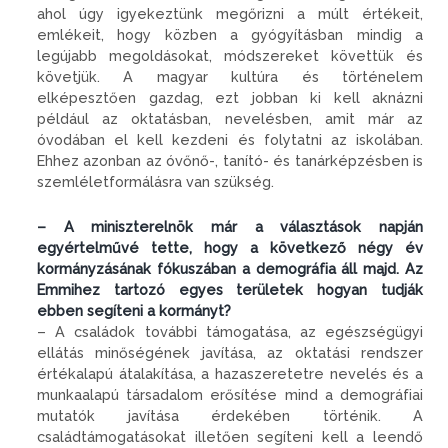
ahol úgy igyekeztünk megőrizni a múlt értékeit,
emlékeit, hogy közben a gyógyításban mindig a
legújabb megoldásokat, módszereket követtük és
követjük. A magyar kultúra és történelem
elképesztően gazdag, ezt jobban ki kell aknázni
például az oktatásban, nevelésben, amit már az
óvodában el kell kezdeni és folytatni az iskolában.
Ehhez azonban az óvőnő-, tanító- és tanárképzésben is
szemléletformálásra van szükség.
– A miniszterelnök már a választások napján
egyértelművé tette, hogy a következő négy év
kormányzásának fókuszában a demográfia áll majd. Az
Emmihez tartozó egyes területek hogyan tudják
ebben segíteni a kormányt?
– A családok további támogatása, az egészségügyi
ellátás minőségének javítása, az oktatási rendszer
értékalapú átalakítása, a hazaszeretetre nevelés és a
munkaalapú társadalom erősítése mind a demográfiai
mutatók javítása érdekében történik. A
családtámogatásokat illetően segíteni kell a leendő