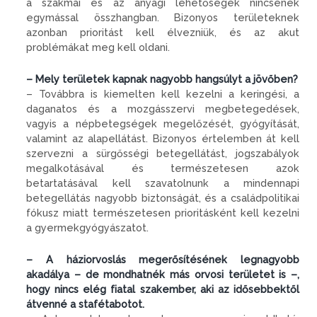
a szakmai és az anyagi lehetőségek nincsenek
egymással összhangban. Bizonyos területeknek
azonban prioritást kell élvezniük, és az akut
problémákat meg kell oldani.
– Mely területek kapnak nagyobb hangsúlyt a jövőben?
– Továbbra is kiemelten kell kezelni a keringési, a
daganatos és a mozgás­szervi megbetegedések,
vagyis a népbetegségek megelőzését, gyógyítását,
valamint az alapellátást. Bizonyos értelemben át kell
szervezni a sürgősségi betegellátást, jogszabályok
megalkotásával és természetesen azok
betartatásával kell szavatolnunk a mindennapi
betegellátás nagyobb biztonságát, és a családpolitikai
fókusz miatt természetesen prioritásként kell kezelni
a gyermekgyógyászatot.
– A háziorvoslás megerősítésének legnagyobb
akadálya – de mondhatnék más orvosi területet is –,
hogy nincs elég fiatal szakember, aki az idősebbektől
átvenné a stafétabotot.