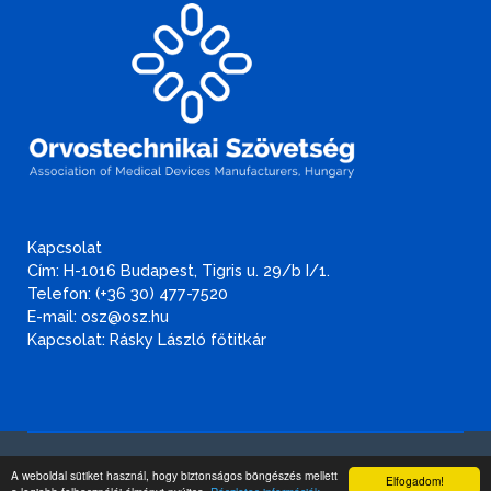
Kapcsolat
Cím: H-1016 Budapest, Tigris u. 29/b I/1.
Telefon: (+36 30) 477-7520
E-mail: osz@osz.hu
Kapcsolat: Rásky László főtitkár
Adatvédelmi és adatbiztonsági szabályzat
.
A weboldal sütiket használ, hogy biztonságos böngészés mellett
Elfogadom!