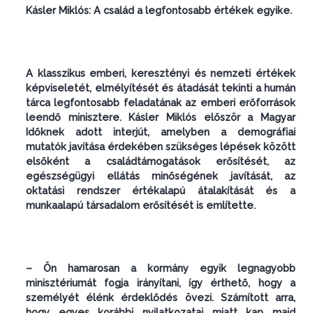
Kásler Miklós: A család a legfontosabb értékek egyike.
A klasszikus emberi, keresztényi és nemzeti értékek
képviseletét, elmélyítését és átadását tekinti a humán
tárca legfontosabb feladatának az emberi erőforrások
leendő minisztere. Kásler Miklós először a Magyar
Időknek adott interjút, amelyben a demográfiai
mutatók javítása érdekében szükséges lépések között
elsőként a családtámogatások erősítését, az
egészségügyi ellátás minőségének javítását, az
oktatási rendszer értékalapú átalakítását és a
munkaalapú társadalom erősítését is említette.
– Ön hamarosan a kormány egyik legnagyobb
minisztériumát fogja irányítani, így érthető, hogy a
személyét élénk érdeklődés övezi. Számított arra,
hogy egyes korábbi nyilatkozatai miatt kap majd