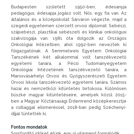
Budapesten született 1950-ben, édesanyja
pedagógus, édesapja jogász volt. Nős, egy fia van. Az
általános és a középiskolát Sárváron végezte, majd a
szegedi egyetemen szerzett orvosi diplomát. Sebészi,
szájsebészi, plasztikai sebészeti és klinikai onkológusi
szakvizsgája van. 1981 óta dolgozik az Országos
Onkológiai Intézetben, ahol 1992-ben nevezték ki
főigazgatónak. A Semmelweis Egyetem Onkológiai
Tanszékének két alkalommal volt tanszékvezető
egyetemi tanára, a Pécsi Tudományegyetem
Onkológiai Intézetének tanszékvezető tanára, a
Marosvásárhelyi Orvosi és Gyógyszerészeti Egyetem
Orvosi Iskola tanszékvezető egyetemi tanára. Számos
hazai és nemzetközi kitüntetés birtokosa. Különösen
büszke magyar kitüntetéseire, amelyek közül 2015-
ben a Magyar Köztársasági Érdemrend középkeresztje
a csillaggal elismeréssel, 2018-ban pedig Széchenyi-
díjjal tüntették ki.
Fontos mondatok
Sorsfordító időket élünk, egy új világrend formálódik.