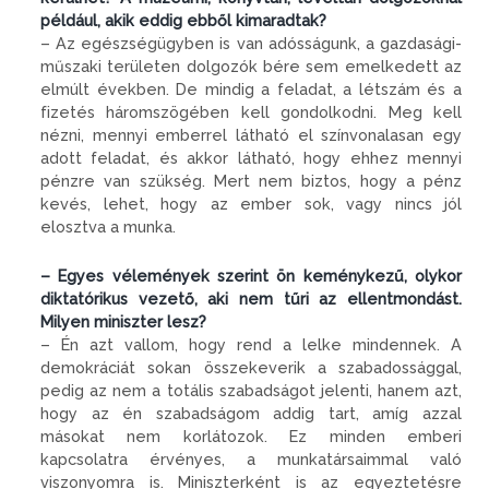
például, akik eddig ebből kimaradtak?
– Az egészségügyben is van adósságunk, a gazdasági-
műszaki területen dolgozók bére sem emelkedett az
elmúlt években. De mindig a feladat, a létszám és a
fizetés háromszögében kell gondolkodni. Meg kell
nézni, mennyi emberrel látható el színvonalasan egy
adott feladat, és akkor látható, hogy ehhez mennyi
pénzre van szükség. Mert nem biztos, hogy a pénz
kevés, lehet, hogy az ember sok, vagy nincs jól
elosztva a munka.
– Egyes vélemények szerint ön keménykezű, olykor
diktatórikus vezető, aki nem tűri az ellentmondást.
Milyen miniszter lesz?
– Én azt vallom, hogy rend a lelke mindennek. A
demokráciát sokan összekeverik a szabadossággal,
pedig az nem a totális szabadságot jelenti, hanem azt,
hogy az én szabadságom addig tart, amíg azzal
másokat nem korlátozok. Ez minden emberi
kapcsolatra érvényes, a munkatársaimmal való
viszonyomra is. Miniszterként is az egyeztetésre