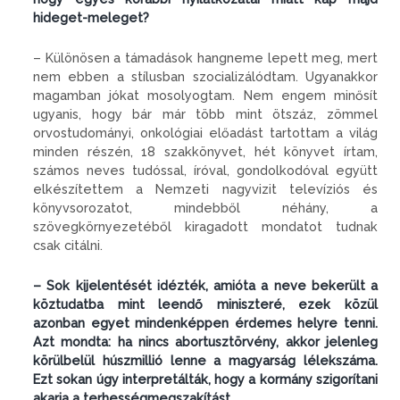
hideget-meleget?
– Különösen a támadások hangneme lepett meg, mert
nem ebben a stílusban szocializálódtam. Ugyanakkor
magamban jókat mosolyogtam. Nem engem minősít
ugyanis, hogy bár már több mint ötszáz, zömmel
orvostudományi, onkológiai előadást tartottam a világ
minden részén, 18 szakkönyvet, hét könyvet írtam,
számos neves tudóssal, íróval, gondolkodóval együtt
elkészítettem a Nemzeti nagyvizit televíziós és
könyvsorozatot, mindebből néhány, a
szövegkörnyezetéből kiragadott mondatot tudnak
csak citálni.
– Sok kijelentését idézték, amióta a neve bekerült a
köztudatba mint leendő miniszteré, ezek közül
azonban egyet mindenképpen érdemes helyre tenni.
Azt mondta: ha nincs abortusztörvény, akkor jelenleg
körülbelül húszmillió lenne a magyarság lélekszáma.
Ezt sokan úgy interpretálták, hogy a kormány szigorítani
akarja a terhességmegszakítást.