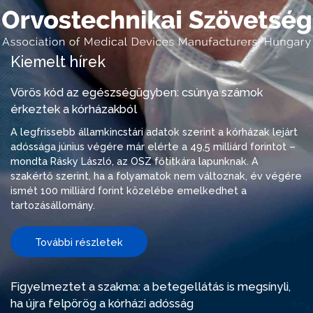
Kiemelt hírek
Vörös kód az egészségügyben: csúnya számok
érkeztek a kórházakból
A legfrissebb államkincstári adatok szerint a kórházak lejárt
adóssága június végére már elérte a 49,5 milliárd forintot –
mondta Rásky László, az OSZ főtitkára lapunknak. A
szakértő szerint, ha a folyamatok nem változnak, év végére
ismét 100 milliárd forint közelébe emelkedhet a
tartozásállomány.
További részletek
Figyelmeztet a szakma: a betegellátás is megsínyli,
ha újra felpörög a kórházi adósság