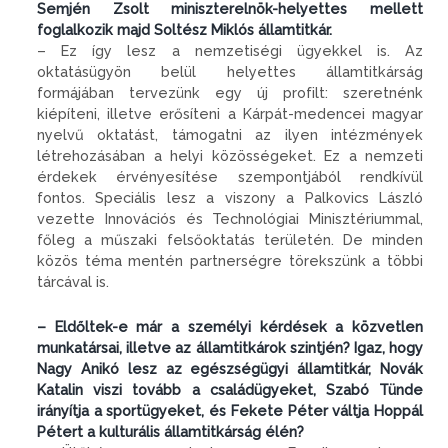
Semjén Zsolt miniszterelnök-helyettes mellett
foglalkozik majd Soltész Miklós államtitkár.
– Ez így lesz a nemzetiségi ügyekkel is. Az
oktatásügyön belül helyettes államtitkárság
formájában tervezünk egy új profilt: szeretnénk
kiépíteni, illetve erősíteni a Kárpát-medencei magyar
nyelvű oktatást, támogatni az ilyen intézmények
létrehozásában a helyi közösségeket. Ez a nemzeti
érdekek érvényesítése szempontjából rendkívül
fontos. Speciális lesz a viszony a Palkovics László
vezette Innovációs és Technológiai Minisztériummal,
főleg a műszaki felsőoktatás területén. De minden
közös téma mentén partnerségre törekszünk a többi
tárcával is.
– Eldőltek-e már a személyi kérdések a közvetlen
munkatársai, illetve az államtitkárok szintjén? Igaz, hogy
Nagy Anikó lesz az egészségügyi államtitkár, Novák
Katalin viszi tovább a családügyeket, Szabó Tünde
irányítja a sportügyeket, és Fekete Péter váltja Hoppál
Pétert a kulturális államtitkárság élén?