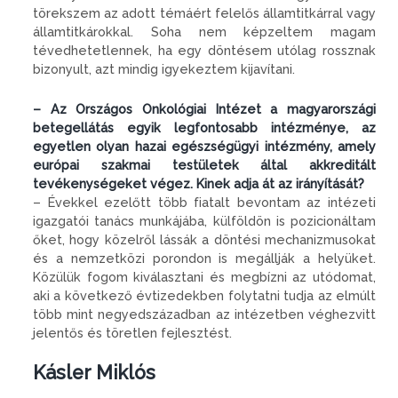
törekszem az adott témáért felelős államtitkárral vagy
államtitkárokkal. Soha nem képzeltem magam
tévedhetetlennek, ha egy döntésem utólag rossznak
bizonyult, azt mindig igyekeztem kijavítani.
– Az Országos Onkológiai Intézet a magyarországi
betegellátás egyik legfontosabb intézménye, az
egyetlen olyan hazai egészségügyi intézmény, amely
európai szakmai testületek által akkreditált
tevékenységeket végez. Kinek adja át az irányítását?
– Évekkel ezelőtt több fiatalt bevontam az intézeti
igazgatói tanács munkájába, külföldön is pozicionáltam
őket, hogy közelről lássák a döntési mechanizmusokat
és a nemzetközi porondon is megállják a helyüket.
Közülük fogom kiválasztani és megbízni az utódomat,
aki a következő évtizedekben folytatni tudja az elmúlt
több mint negyedszázadban az intézetben véghezvitt
jelentős és töretlen fejlesztést.
Kásler Miklós