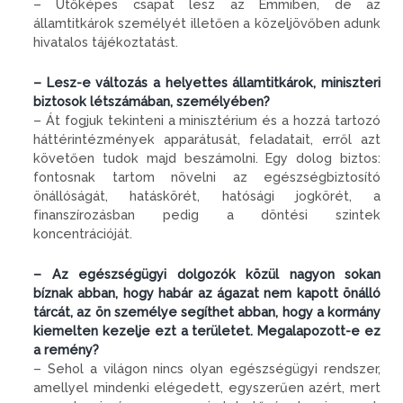
– Ütőképes csapat lesz az Emmiben, de az
államtitkárok személyét illetően a közeljövőben adunk
hivatalos tájékoztatást.
– Lesz-e változás a helyettes államtitkárok, miniszteri
biztosok létszámában, személyében?
– Át fogjuk tekinteni a minisztérium és a hozzá tartozó
háttérintézmények apparátusát, feladatait, erről azt
követően tudok majd beszámolni. Egy dolog biztos:
fontosnak tartom növelni az egészségbiztosító
önállóságát, hatáskörét, hatósági jogkörét, a
finanszírozásban pedig a döntési szintek
koncentrációját.
– Az egészségügyi dolgozók közül nagyon sokan
bíznak abban, hogy habár az ágazat nem kapott önálló
tárcát, az ön személye segíthet abban, hogy a kormány
kiemelten kezelje ezt a területet. Megalapozott-e ez
a remény?
– Sehol a világon nincs olyan egészségügyi rendszer,
amellyel mindenki elégedett, egyszerűen azért, mert