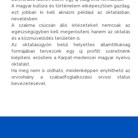
A magyar kultúra és történelem elképesztően gazdag,
ezt jobban ki kell aknázni például az oktatásban,
nevelésben.
A szakma csúcsán álló intézeteket nemcsak az
egészségügyben kell megerősíteni, hanem az oktatás
és a közművelődés területén is.
Az oktatásügyön belül helyettes államtitkárság
formájában tervezünk egy új profilt: szeretnénk
kiépíteni, erősíteni a Kárpát-medencei magyar nyelvű
oktatást.
Ha meg nem is oldható, mindenképpen enyhíthető az
orvos­hiány a szabadfoglalkozású orvosi státus
bevezetésével.