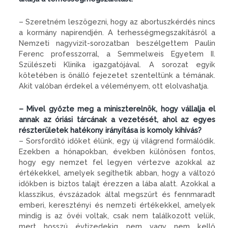
– Szeretném leszögezni, hogy az abortuszkérdés nincs
a kormány napirendjén. A terhességmegszakításról a
Nemzeti nagyvizit-sorozatban beszélgettem Paulin
Ferenc professzorral, a Semmelweis Egyetem II.
Szülészeti Klinika igazgatójával. A sorozat egyik
kötetében is önálló fejezetet szenteltünk a témának.
Akit valóban érdekel a véleményem, ott elolvashatja.
– Mivel győzte meg a miniszterelnök, hogy vállalja el
annak az óriá­si tárcának a vezetését, ahol az egyes
részterületek hatékony irányítása is komoly kihívás?
– Sorsfordító időket élünk, egy új világrend formálódik.
Ezekben a hónapokban, években különösen fontos,
hogy egy nemzet fel legyen vértezve azokkal az
értékekkel, amelyek segíthetik abban, hogy a változó
időkben is biztos talajt érezzen a lába alatt. Azokkal a
klasszikus, évszázadok által megszűrt és fennmaradt
emberi, keresztényi és nemzeti értékekkel, amelyek
mindig is az övéi voltak, csak nem találkozott velük,
mert hosszú évtizedekig nem vagy nem kellő