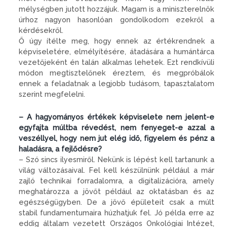
mélységben jutott hozzájuk. Magam is a miniszterelnök
úrhoz nagyon hasonlóan gondolkodom ezekről a
kérdésekről.
Ő úgy ítélte meg, hogy ennek az értékrendnek a
képviseletére, elmélyítésére, átadására a humántárca
vezetőjeként én talán alkalmas lehetek. Ezt rendkívüli
módon megtisztelőnek éreztem, és megpróbálok
ennek a feladatnak a legjobb tudásom, tapasztalatom
szerint megfelelni.
– A hagyományos értékek képviselete nem jelent-e
egyfajta múltba révedést, nem fenyeget-e azzal a
veszéllyel, hogy nem jut elég idő, figyelem és pénz a
haladásra, a fejlődésre?
– Szó sincs ilyesmiről. Nekünk is lépést kell tartanunk a
világ változásaival. Fel kell készülnünk például a már
zajló technikai forradalomra, a digitalizációra, amely
meghatározza a jövőt például az oktatásban és az
egészségügyben. De a jövő épületeit csak a múlt
stabil fundamentumaira húzhatjuk fel. Jó példa erre az
eddig általam vezetett Országos Onkológiai Intézet,