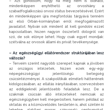
– Azt gondolom, hogy ha meg nem is oldható,
mindenképpen enyhíthető az orvoshiány a
szabadfoglalkozású orvosi státus bevezetésével. Ezért
én mindenképpen újra megfontolás tárgyává tenném
az első Orbán-kormányban erről megfogalmazott
javaslatot. Nyilván sok mindent át kell gondolni ezzel
kapcsolatban, hiszen nagyon összetett dologról van
szó, de sok előnye lehet. Hogy csak egyet mondjak:
szétválna az orvosok állami és privát tevékenysége.
– Az egészségügyi ellátórendszer struktúrájában lesz
változás?
– Terveim szerint nagyobb szerepet kapnak a jövőben
az országos intézetek, hiszen ezek egy-egy
népegészségügyi jelentőségű betegség
csúcsintézményei. A szakpolitikák elméleti hátterének
kidolgozásában, az ellátás irányításában, szervezésben
az eddigiek­nél jelentősebb feladatuk lesz. De a
szakmák csúcsán álló intézeteket nemcsak az
egészségügyben kell megerősíteni, hanem például az
oktatás és a közművelődés területén is, ahol szintén ki
lehetne alakítani magas színvonalú centrumokat.