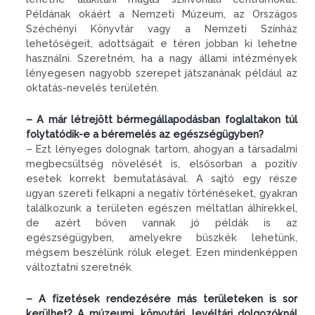
Példának okáért a Nemzeti Múzeum, az Országos
Széchényi Könyvtár vagy a Nemzeti Színház
lehetőségeit, adottságait e téren jobban ki lehetne
használni. Szeretném, ha a nagy állami intézmények
lényegesen nagyobb szerepet játszanának például az
oktatás-nevelés területén.
– A már létrejött bérmegállapodásban foglaltakon túl
folytatódik-e a béremelés az egészségügyben?
– Ezt lényeges dolognak tartom, ahogyan a társadalmi
megbecsültség növelését is, elsősorban a pozitív
esetek korrekt bemutatásával. A sajtó egy része
ugyan szereti felkapni a negatív történéseket, gyakran
találkozunk a területen egészen méltatlan álhírekkel,
de azért bőven vannak jó példák is az
egészségügyben, amelyekre büszkék lehetünk,
mégsem beszélünk róluk eleget. Ezen mindenképpen
változtatni szeretnék.
– A fizetések rendezésére más területeken is sor
kerülhet? A múzeumi, könyvtári, levéltári dolgozóknál