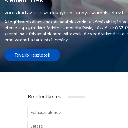
Kiemelt hírek
Vörös kód az egészségügyben: csúnya számok érkeztek
A legfrissebb államkincstári adatok szerint a kórházak lejárt 
elérte a 49,5 milliárd forintot – mondta Rásky László, az OSZ f
szerint, ha a folyamatok nem változnak, év végére ismét 100 m
emelkedhet a tartozásállomány.
További részletek
Bejelentkezés
Felhasználónév
Jelszó