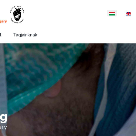
Válasszon nyelvet
t
Tagjainknak