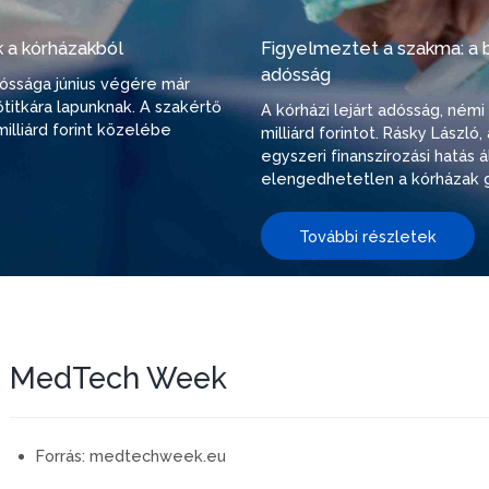
 a kórházakból
Figyelmeztet a szakma: a be
adósság
adóssága június végére már
őtitkára lapunknak. A szakértő
A kórházi lejárt adósság, ném
illiárd forint közelébe
milliárd forintot. Rásky Lászl
egyszeri finanszírozási hatás
elengedhetetlen a kórházak g
További részletek
MedTech Week
Forrás:
medtechweek.eu