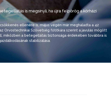
tegellátás is megsínyli, ha újra felpörög a kórházi
i csökkenés ellenére is, május végén már meghaladta a 42
ó, az Orvostechnikai Szövetség főtitkára szerint a javulás mögött
 áll, miközben a betegellátás biztonsága érdekében továbbra is
azdálkodásának stabilizálása.