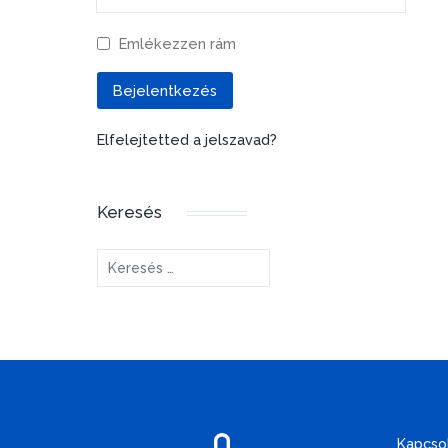
Emlékezzen rám
Bejelentkezés
Elfelejtetted a jelszavad?
Keresés
Keresés...
Kapcso