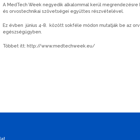
A MedTech Week negyedik alkalommal kerül megrendezésre Eur
és orvostechnikai szövetségei együttes részvételével.
Ez évben június 4-8. között sokféle módon mutatják be az orvo
egészségügyben.
Többet itt: http://www.medtechweek.eu/
lat