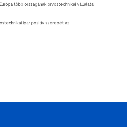
ópa több országának orvostechnikai vállalatai
stechnikai ipar pozitív szerepét az