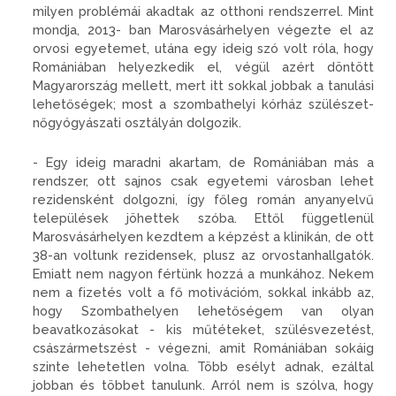
milyen problémái akadtak az otthoni rendszerrel. Mint
mondja, 2013- ban Marosvásárhelyen végezte el az
orvosi egyetemet, utána egy ideig szó volt róla, hogy
Romániá­ban helyezkedik el, végül azért döntött
Magyarország mellett, mert itt sokkal jobbak a tanulási
lehetőségek; most a szombathelyi kórház szülészet-
nőgyógyászati osztályán dolgozik.
- Egy ideig maradni akartam, de Romániában más a
rendszer, ott sajnos csak egyetemi városban lehet
rezidensként dolgozni, így főleg román anyanyelvű
települé­sek jöhettek szóba. Ettől függetle­nül
Marosvásárhelyen kezdtem a képzést a klinikán, de ott
38-an voltunk rezidensek, plusz az or­vostanhallgatók.
Emiatt nem na­gyon fértünk hozzá a munkához. Nekem
nem a fizetés volt a fő mo­tivációm, sokkal inkább az,
hogy Szombathelyen lehetőségem van olyan
beavatkozásokat - kis mű­téteket, szülésvezetést,
császár­metszést - végezni, amit Romá­niában sokáig
szinte lehetetlen volna. Több esélyt adnak, ezáltal
jobban és többet tanulunk. Arról nem is szólva, hogy