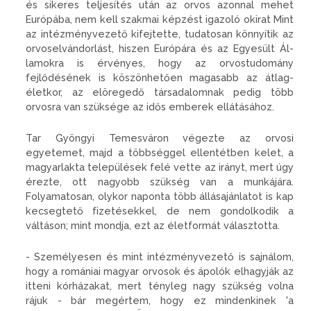
és sikeres teljesítés után az orvos azonnal mehet
Európába, nem kell szakmai kép­zést igazoló okirat Mint
az intéz­ményvezető kifejtette, tudatosan könnyítik az
orvoselvándorlást, hiszen Európára és az Egyesült Ál­
lamokra is érvényes, hogy az or­vostudomány
fejlődésének is kö­szönhetően magasabb az átlag­
életkor, az elöregedő társadalom­nak pedig több
orvosra van szük­sége az idős emberek ellátásához.
Tar Gyöngyi Temesváron vé­gezte az orvosi
egyetemet, majd a többséggel ellentétben kelet, a
magyarlakta települések felé vette az irányt, mert úgy
érezte, ott nagyobb szükség van a munkájára.
Folyamatosan, olykor naponta több állásajánlatot is kap
kecseg­tető fizetésekkel, de nem gondol­kodik a
váltáson; mint mondja, ezt az életformát választotta.
- Személyesen és mint intéz­ményvezető is sajnálom,
hogy a romániai magyar orvosok és ápo­lók elhagyják az
itteni kórházakat, mert tényleg nagy szükség volna
rájuk - bár megértem, hogy ez mindenkinek 'a