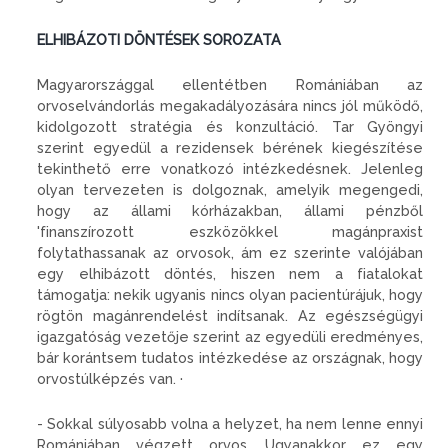
ELHIBÁZOTI DÖNTÉSEK SOROZATA
Magyarországgal ellentétben Ro­mániában az
orvoselvándorlás megakadályozására nincs jól mű­ködő,
kidolgozott stratégia és konzultáció. Tar Gyöngyi
szerint egyedül a rezidensek bérének ki­egészítése
tekinthető erre vonat­kozó intézkedésnek. Jelenleg
olyan tervezeten is dolgoznak, amelyik megengedi,
hogy az álla­mi kórházakban, állami pénzből
'finanszírozott eszközökkel ma­gánpraxist
folytathassanak az or­vosok, ám ez szerinte valójában
egy elhibázott döntés, hiszen nem a fiatalokat
támogatja: nekik ugyanis nincs olyan pacientúrá­juk, hogy
rögtön magánrendelést indítsanak. Az egészségügyi
igaz­gatóság vezetője szerint az egye­düli eredményes,
bár korántsem tudatos intézkedése az országnak, hogy
orvostúlképzés van. ·
- Sokkal súlyosabb volna a helyzet, ha nem lenne ennyi
Ro­mániában végzett orvos. Ugyan­akkor ez egy