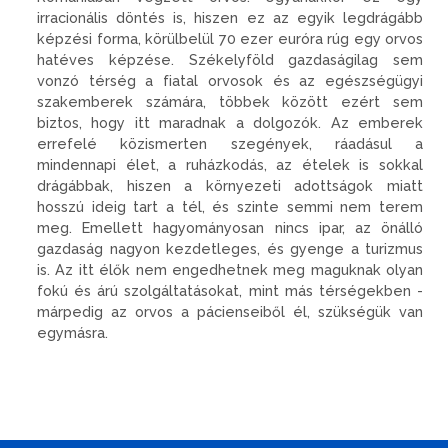
irracionális döntés is, hiszen ez az egyik legdrágább
kép­zési forma, körülbelül 70 ezer euróra rúg egy orvos
hatéves kép­zése. Székelyföld gazdaságilag sem
vonzó térség a fiatal orvosok és az egészségügyi
szakemberek számára, többek között ezért sem
biztos, hogy itt maradnak a dolgo­zók. Az emberek
errefelé közis­merten szegények, ráadásul a
mindennapi élet, a ruházkodás, az ételek is sokkal
drágábbak, hiszen a környezeti adottságok miatt
hosszú ideig tart a tél, és szinte semmi nem terem
meg. Emellett hagyományosan nincs ipar, az önálló
gazdaság nagyon kezdetle­ges, és gyenge a turizmus
is. Az itt élők nem engedhetnek meg ma­guknak olyan
fokú és árú szolgál­tatásokat, mint más térségekben -
márpedig az orvos a pácienseiből él, szükségük van
egymásra.