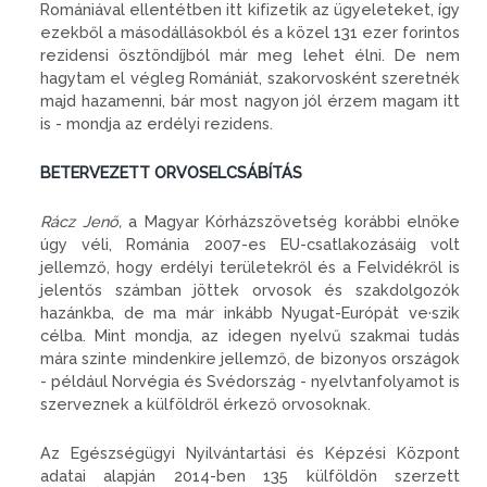
Romániával ellentétben itt kifizetik az ügyele­teket, így
ezekből a másodállások­ból és a közel 131 ezer forintos
re­zidensi ösztöndíjból már meg le­het élni. De nem
hagytam el végleg Romániát, szakorvosként szeret­nék
majd hazamenni, bár most nagyon jól érzem magam itt
is - mondja az erdélyi rezidens.
BETERVEZETT ORVOSELCSÁBÍTÁS
Rácz Jenő,
a Magyar Kórházszö­vetség korábbi elnöke
úgy véli, Románia 2007-es EU-csatlakozá­sáig volt
jellemző, hogy erdélyi területekről és a Felvidékről is
je­lentős számban jöttek orvosok és szakdolgozók
hazánkba, de ma már inkább Nyugat-Európát ve­·szik
célba. Mint mondja, az idegen nyelvű szakmai tudás
mára szinte mindenkire jellemző, de bizonyos országok
- például Norvégia és Svédország - nyelvtanfolyamot is
szerveznek a külföldről érkező or­vosoknak.
Az Egészségügyi Nyilvántartási és Képzési Központ
adatai alapján 2014-ben 135 külföldön szerzett