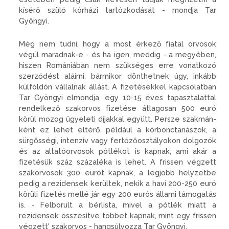
kísé­rő szülő kórházi tartózkodását - mondja Tar
Gyöngyi.
Még nem tudni, hogy a most érkező fiatal orvosok
végül ma­radnak-e - és ha igen, meddig - a megyében,
hiszen Romániában nem szükséges erre vonatkozó
szerződést aláírni, bármikor dönt­hetnek úgy, inkább
külföldön vál­lalnak állást. A fizetésekkel kap­csolatban
Tar Gyöngyi elmondja, egy 10-15 éves tapasztalattal
ren­delkező szakorvos fizetése átlago­san 500 euró
körül mozog ügyeleti díjakkal együtt. Persze szakmán­
ként ez lehet eltérő, például a kór­bonctanászok, a
sürgősségi, in­tenzív vagy fertőzőosztályokon dolgozók
és az altatóorvosok pót­lékot is kapnak, ami akár a
fizeté­sük száz százaléka is lehet. A fris­sen végzett
szakorvosok 300 eurót kapnak, a legjobb helyzetbe
pedig a rezidensek kerültek, nekik a ha­vi 200-250 euró
körüli fizetés mel­lé jár egy 200 eurós állami támo­gatás
is. - Felborult a bérlista, mivel a pótlék miatt a
rezidensek összesítve többet kapnak, mint egy frissen
végzett' szakorvos - hangsúlyozza Tar Gyöngyi.