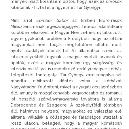
mények miatt korántsem biztos, hogy ezek az orvosok
kitartanak - hívta fel a figyelmet Tar Gyöngyi.
Mint arról
Zombor Gábor,
az Emberi Erőforrások
Minisztériu­mának egészségügyért felelős ál­lamtitkára
korábban elsőként a Magyar Nemzetnek nyilatkozott,
egyre gyakoribb probléma Erdély­ben, hogy az ottani
magyarokat nem tudják megfelelően ellátni, mert
nyelvi akadályok lépnek fel. Az államtitkár szerint az
intézmé­nyekből fogynak a magyar nyelvű orvosok és
ápolók, ezért a magyar kormány egy sürgősségi és
inten­zív osztállyal is rendelkező erdélyi magyar kórház
felépítését fontol­gatja. Tar Gyöngyi erre reagálva azt
mondta: elhibázott döntés vol­na a kórházat
Nagyváradon felépí­teni, mivel a nyugati országrész­ben
élő, amúgy is mozgékonyabb, vagyonosabb és románul
jól be­szélő szórványmagyarság tovább­ra is átjárna
Debrecenbe és Sze­gedre. A székelyföldi tömbben
élő, hátrányos helyzetű magyarokat ez választás elé
állítaná: vállalják a költséges és fáradságos utazást a
rossz utakon, betegen, hogy a ma­gyar kórházban