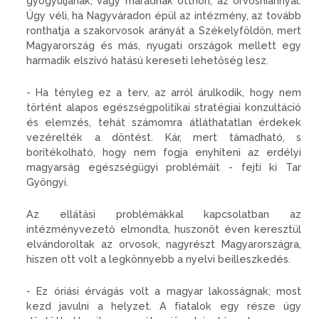
gyógyuljanak, vagy maradnak otthon, az orvoshiánnyal.
Úgy véli, ha Nagyvára­don épül az intézmény, az tovább
ronthatja a szakorvosok arányát a Székelyföldön, mert
Magyaror­szág és más, nyugati országok mellett egy
harmadik elszívó hatá­sú kereseti lehetőség lesz.
- Ha tényleg ez a terv, az arról árulkodik, hogy nem
történt ala­pos egészségpolitikai stratégiai konzultáció
és elemzés, tehát szá­momra átláthatatlan érdekek
ve­zérelték a döntést. Kár, mert tá­madható, s
borítékolható, hogy nem fogja enyhíteni az erdélyi
magyarság egészségügyi problé­máit - fejti ki Tar
Gyöngyi.
Az ellátási problémákkal kap­csolatban az
intézményvezető el­mondta, huszonöt éven keresztül
elvándoroltak az orvosok, nagyrészt Magyarországra,
hiszen ott volt a legkönnyebb a nyelvi beil­leszkedés.
- Ez óriási érvágás volt a ma­gyar lakosságnak; most
kezd ja­vulni a helyzet. A fiatalok egy ré­sze úgy