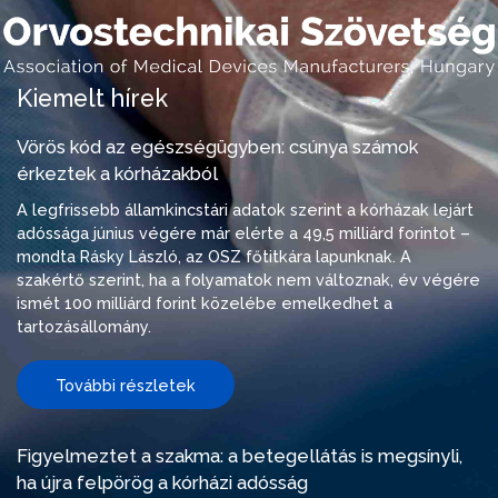
Kiemelt hírek
Vörös kód az egészségügyben: csúnya számok
érkeztek a kórházakból
A legfrissebb államkincstári adatok szerint a kórházak lejárt
adóssága június végére már elérte a 49,5 milliárd forintot –
mondta Rásky László, az OSZ főtitkára lapunknak. A
szakértő szerint, ha a folyamatok nem változnak, év végére
ismét 100 milliárd forint közelébe emelkedhet a
tartozásállomány.
További részletek
Figyelmeztet a szakma: a betegellátás is megsínyli,
ha újra felpörög a kórházi adósság