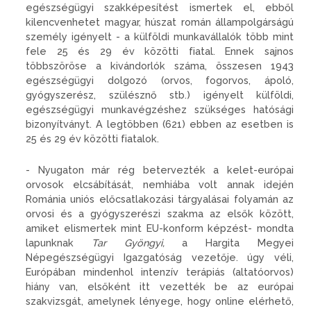
egészségügyi szakképesítést is­mertek el, ebből
kilencvenhetet magyar, húszat román állampol­gárságú
személy igényelt - a kül­földi munkavállalók több mint
fe­le 25 és 29 év közötti fiatal. Ennek sajnos
többszöröse a kivándorlók száma, összesen 1943
egészség­ügyi dolgozó (orvos, fogorvos, ápoló,
gyógyszerész, szülésznő stb.) igényelt külföldi,
egészség­ügyi munkavégzéshez szükséges hatósági
bizonyítványt. A legtöb­ben (621) ebben az esetben is
25 és 29 év közötti fiatalok.
- Nyugaton már rég betervez­ték a kelet-európai
orvosok elcsá­bítását, nemhiába volt annak ide­jén
Románia uniós előcsatlakozási tárgyalásai folyamán az
orvosi és a gyógyszerészi szakma az elsők között,
amiket elismertek mint EU-konform képzést- mondta
la­punknak
Tar Gyöngyi,
a Hargita Megyei
Népegészségügyi Igazga­tóság vezetője. úgy véli,
Európá­ban mindenhol intenzív terápiás (altatóorvos)
hiány van, elsőként itt vezették be az európai
szakvizs­gát, amelynek lényege, hogy on­line elérhető,