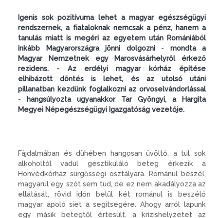
Igenis sok pozitívuma lehet a magyar egészségügyi
rend­szernek, a fiataloknak nem­csak a pénz, hanem a
tanulás miatt is megéri az egyetem után Romániából
inkább Ma­gyarországra jönni dolgozni
-
mondta a
Magyar Nemzetnek egy Marosvásárhelyről érkező
rezidens. - Az erdélyi magyar kórház építése
elhibázott dön­tés is lehet, és az utolsó utáni
pillanatban kezdünk foglal­kozni az orvoselvándorlással
-
hangsúlyozta ugyanakkor Tar Gyöngyi, a Hargita
Megyei Népegészségügyi Igazgatóság vezetője.
Fájdalmában és dühében han­gosan üvöltő, a túl sok
alko­holtól vadul gesztikuláló beteg ér­kezik a
Honvédkórház sürgősségi osztályára. Románul beszél,
ma­gyarul egy szót sem tud, de ez nem akadályozza az
ellátását, rövid időn belül két románul is beszélő
magyar ápoló siet a segítségére. Ahogy arról lapunk
egy másik be­tegtől értesült, a krízishelyzetet az