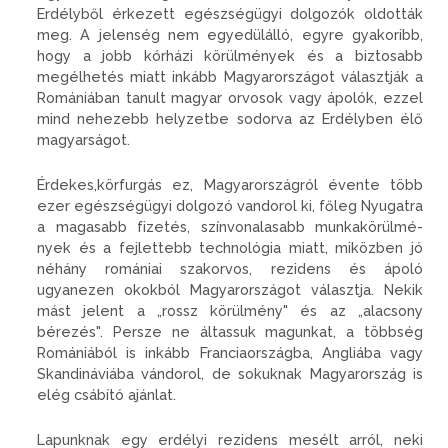
Erdélyből érkezett egészségügyi dolgozók oldották
meg. A jelenség nem egyedülálló, egyre gyakoribb,
hogy a jobb kórházi körülmények és a biztosabb
megélhetés miatt inkább Magyarországot választják a
Romániában tanult magyar or­vosok vagy ápolók, ezzel
mind ne­hezebb helyzetbe sodorva az Er­délyben élő
magyarságot.
Érdekes,körfurgás ez, Magyar­országról évente több
ezer egész­ségügyi dolgozó vandorol ki, főleg Nyugatra
a magasabb fizetés, színvonalasabb munkakörülmé­
nyek és a fejlettebb technológia miatt, miközben jó
néhány romá­niai szakorvos, rezidens és ápoló
ugyanezen okokból Magyarorszá­got választja. Nekik
mást jelent a „rossz körülmény" és az „ala­csony
bérezés". Persze ne áltassuk magunkat, a többség
Romániából is inkább Franciaországba, Ang­liába vagy
Skandináviába vándo­rol, de sokuknak Magyarország is
elég csábító ajánlat.
Lapunknak egy erdélyi rezi­dens mesélt arról, neki