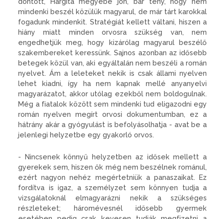
döntött, Hargita megyébe jön, bár tény, hogy nem
mindenki beszél közülük magyarul, de már tárt karokkal
fogadunk minden­kit. Stratégiát kellett váltani, hi­szen a
hiány miatt minden orvos­ra szükség van, nem
engedhetjük meg, hogy kizárólag magyarul be­szélő
szakembereket keressünk. Sajnos azonban az idősebb
bete­gek közül van, aki egyáltalán nem beszéli a román
nyelvet. Ám a le­leteket nekik is csak állami nyel­ven
lehet kiadni, így ha nem kap­nak mellé anyanyelvi
magyaráza­tot, akkor utólag ezekből nem bol­dogulnak.
Még a fiatalok között sem mindenki tud eligazodni egy
román nyelven megírt orvosi dokumentumban, ez a
hátrány akár a gyógyulást is befolyásolhatja - avat be a
jelenlegi helyzetbe egy gyakorló orvos.
- Nincsenek könnyű helyzet­ben az idősek mellett a
gyerekek sem, hiszen ők még nem beszél­nek románul,
ezért nagyon nehéz megértetniük a panaszaikat. Ez
fordítva is igaz, a személyzet sem könnyen tudja a
vizsgálatoknál el­magyarázni nekik a szükséges
részleteket; háromévesnél idő­sebb gyermek
esetében pedig csak kevesen tudják megfizetni a