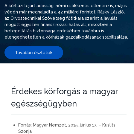
A kórházi lejárt adósság, némi csökkenés ellenére is, május
végén már meghaladta a 42 milliárd forintot. Rásky László,
az Orvostechnikai Szövetség főtitkára szerint a javulás
mögött egyszeri finanszírozási hatás áll, miközben a
betegellátás biztonsága érdekében továbbra is
elengedhetetlen a kórházak gazdálkodásának stabilizálása.
További részletek
Érdekes körforgás a magyar
egészségügyben
Forrás:
Magyar Nemzet, 2015. június 17. – Kuslits
Szonja