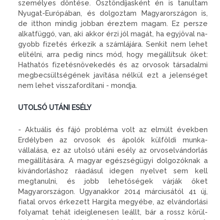
személyes dönté­se. Ösztöndíjasként én is tanultam
Nyugat-Európában, és dolgoztam Magyarországon is,
de itthon mindig jobban éreztem magam. Ez persze
alkatfüggó, van, aki ak­kor érzi jól magát, ha egyjöval na­
gyobb fizetés érkezik a számlájára. Senkit nem lehet
elítélni, arra pe­dig nincs mód, hogy megállítsuk őket:
Hathatós fizetésnövekedés és az orvosok társadalmi
megbe­csültségének javítása nélkül ezt a jelenséget
nem lehet visszafordí­tani - mondja.
UTOLSÓ UTÁNI ESÉLY
- Aktuális és fájó probléma volt az elmúlt években
Erdélyben az or­vosok és ápolók külföldi munka­
vállalása, ez az utolsó utáni esély az orvoselvándorlás
megállításá­ra. A magyar egészségügyi dolgo­zóknak a
kivándorláshoz ráadásul idegen nyelvet sem kell
megtanul­ni, és jobb lehetőségek várják őket
Magyarországon. Ugyanakkor 2014 márciusától 41 új,
fiatal or­vos érkezett Hargita megyébe, az elvándorlási
folyamat tehát ideig­lenesen leállt, bár a rossz körül­