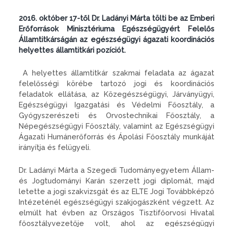
2016. október 17-től Dr. Ladányi Márta tölti be az Emberi
Erőforrások Minisztériuma Egészségügyért Felelős
Államtitkárságán az egészségügyi ágazati koordinációs
helyettes államtitkári pozíciót.
A helyettes államtitkár szakmai feladata az ágazat
felelősségi körébe tartozó jogi és koordinációs
feladatok ellátása, az Közegészségügyi, Járványügyi,
Egészségügyi Igazgatási és Védelmi Főosztály, a
Gyógyszerészeti és Orvostechnikai Főosztály, a
Népegészségügyi Főosztály, valamint az Egészségügyi
Ágazati Humánerőforrás és Ápolási Főosztály munkáját
irányítja és felügyeli.
Dr. Ladányi Márta a Szegedi Tudományegyetem Állam-
és Jogtudományi Karán szerzett jogi diplomát, majd
letette a jogi szakvizsgát és az ELTE Jogi Továbbképző
Intézeténél egészségügyi szakjogászként végzett. Az
elmúlt hat évben az Országos Tisztifőorvosi Hivatal
főosztályvezetője volt, ahol az egészségügyi