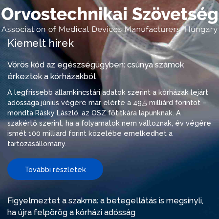
Kiemelt hírek
Vörös kód az egészségügyben: csúnya számok
érkeztek a kórházakból
A legfrissebb államkincstári adatok szerint a kórházak lejárt
adóssága június végére már elérte a 49,5 milliárd forintot –
mondta Rásky László, az OSZ főtitkára lapunknak. A
szakértő szerint, ha a folyamatok nem változnak, év végére
ismét 100 milliárd forint közelébe emelkedhet a
tartozásállomány.
További részletek
Figyelmeztet a szakma: a betegellátás is megsínyli,
ha újra felpörög a kórházi adósság