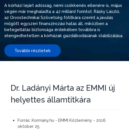
A kórházi lejárt adósság, némi csökkenés ellenére is, május
végén már meghaladta a 42 milliárd forintot. Rásky László,
az Orvostechnikai Szövetség főtitkára szerint a javulás
mögött egyszeri finanszírozási hatás áll, miközben a
betegellátás biztonsága érdekében továbbra is
elengedhetetlen a kórházak gazdálkodásának stabilizálása.
További részletek
Dr. Ladányi Márta az EMMI új
helyettes államtitkára
Forrás:
Kormány.hu - EMMI Közlemény - 2016
október 25.