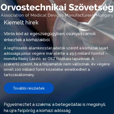
Kiemelt hírek
Vörös kód az egészségügyben: csúnya számok
érkeztek a kórházakból
A legfrissebb államkincstári adatok szerint a kórházak lejárt
adóssága június végére már elérte a 49,5 milliárd forintot –
mondta Rásky László, az OSZ főtitkára lapunknak. A
szakértő szerint, ha a folyamatok nem változnak, év végére
ismét 100 milliárd forint közelébe emelkedhet a
tartozásállomány.
További részletek
Figyelmeztet a szakma: a betegellátás is megsínyli,
ha újra felpörög a kórházi adósság