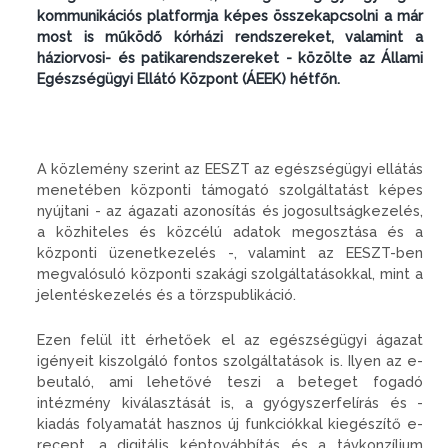
kommunikációs platformja képes összekapcsolni a már
most is működő kórházi rendszereket, valamint a
háziorvosi- és patikarendszereket - közölte az Állami
Egészségügyi Ellátó Központ (ÁEEK) hétfőn.
A közlemény szerint az EESZT az egészségügyi ellátás
menetében központi támogató szolgáltatást képes
nyújtani - az ágazati azonosítás és jogosultságkezelés,
a közhiteles és közcélú adatok megosztása és a
központi üzenetkezelés -, valamint az EESZT-ben
megvalósuló központi szakági szolgáltatásokkal, mint a
jelentéskezelés és a törzspublikáció.
Ezen felül itt érhetőek el az egészségügyi ágazat
igényeit kiszolgáló fontos szolgáltatások is. Ilyen az e-
beutaló, ami lehetővé teszi a beteget fogadó
intézmény kiválasztását is, a gyógyszerfelírás és -
kiadás folyamatát hasznos új funkciókkal kiegészítő e-
recept, a digitális képtovábbítás és a távkonzílium