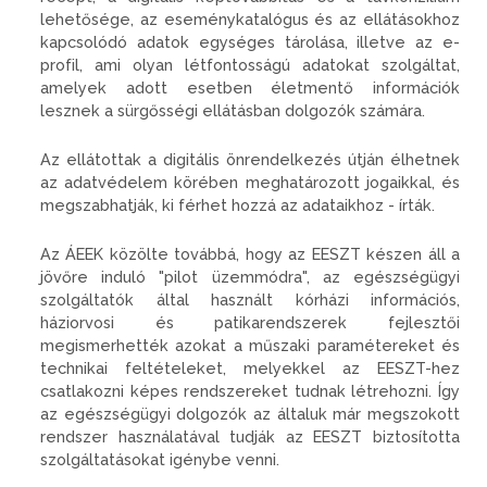
lehetősége, az eseménykatalógus és az ellátásokhoz
kapcsolódó adatok egységes tárolása, illetve az e-
profil, ami olyan létfontosságú adatokat szolgáltat,
amelyek adott esetben életmentő információk
lesznek a sürgősségi ellátásban dolgozók számára.
Az ellátottak a digitális önrendelkezés útján élhetnek
az adatvédelem körében meghatározott jogaikkal, és
megszabhatják, ki férhet hozzá az adataikhoz - írták.
Az ÁEEK közölte továbbá, hogy az EESZT készen áll a
jövőre induló "pilot üzemmódra", az egészségügyi
szolgáltatók által használt kórházi információs,
háziorvosi és patikarendszerek fejlesztői
megismerhették azokat a műszaki paramétereket és
technikai feltételeket, melyekkel az EESZT-hez
csatlakozni képes rendszereket tudnak létrehozni. Így
az egészségügyi dolgozók az általuk már megszokott
rendszer használatával tudják az EESZT biztosította
szolgáltatásokat igénybe venni.