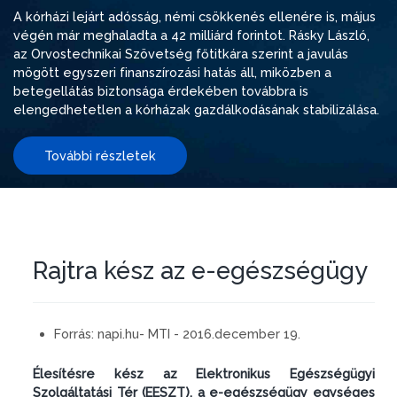
A kórházi lejárt adósság, némi csökkenés ellenére is, május
végén már meghaladta a 42 milliárd forintot. Rásky László,
az Orvostechnikai Szövetség főtitkára szerint a javulás
mögött egyszeri finanszírozási hatás áll, miközben a
betegellátás biztonsága érdekében továbbra is
elengedhetetlen a kórházak gazdálkodásának stabilizálása.
További részletek
Rajtra kész az e-egészségügy
Forrás:
napi.hu- MTI - 2016.december 19.
Élesítésre kész az Elektronikus Egészségügyi
Szolgáltatási Tér (EESZT), a e-egészségügy egységes