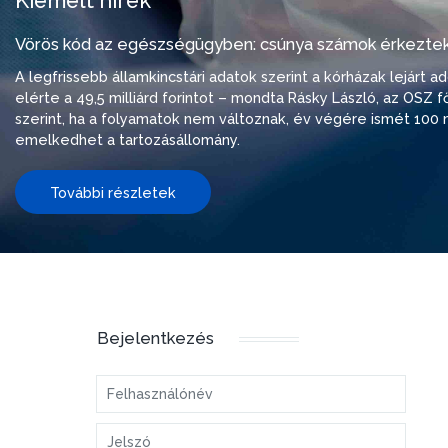
Kiemelt hírek
Vörös kód az egészségügyben: csúnya számok érkeztek
A legfrissebb államkincstári adatok szerint a kórházak lejárt 
elérte a 49,5 milliárd forintot – mondta Rásky László, az OSZ f
szerint, ha a folyamatok nem változnak, év végére ismét 100 m
emelkedhet a tartozásállomány.
További részletek
Bejelentkezés
Felhasználónév
Jelszó