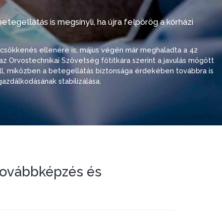
tegellátás is megsínyli, ha újra felpörög a kórházi
i csökkenés ellenére is, május végén már meghaladta a 42
ó, az Orvostechnikai Szövetség főtitkára szerint a javulás mögött
 áll, miközben a betegellátás biztonsága érdekében továbbra is
azdálkodásának stabilizálása.
 Továbbképzés és