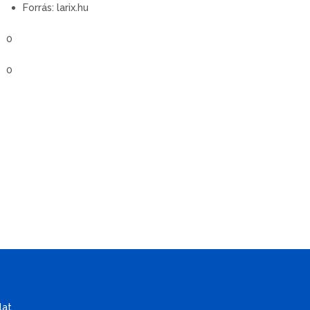
Forrás:
larix.hu
0
0
lat