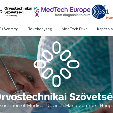
Szövetség
Tevékenység
MedTech Etika
Kapcsola