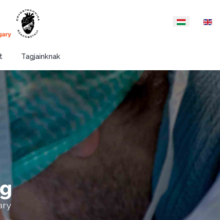
Válasszon nyelvet
t
Tagjainknak