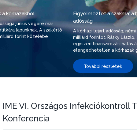
 a kórházakból
Figyelmeztet a szakma: a be
adósság
adóssága június végére már
őtitkára lapunknak. A szakértő
A kórházi lejárt adósság, ném
illiárd forint közelébe
milliárd forintot. Rásky Lászl
egyszeri finanszírozási hatás
elengedhetetlen a kórházak g
További részletek
IME VI. Országos Infekciókontroll
Konferencia