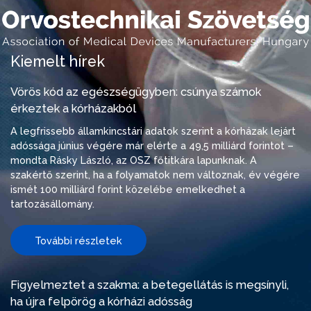
Kiemelt hírek
Vörös kód az egészségügyben: csúnya számok
érkeztek a kórházakból
A legfrissebb államkincstári adatok szerint a kórházak lejárt
adóssága június végére már elérte a 49,5 milliárd forintot –
mondta Rásky László, az OSZ főtitkára lapunknak. A
szakértő szerint, ha a folyamatok nem változnak, év végére
ismét 100 milliárd forint közelébe emelkedhet a
tartozásállomány.
További részletek
Figyelmeztet a szakma: a betegellátás is megsínyli,
ha újra felpörög a kórházi adósság