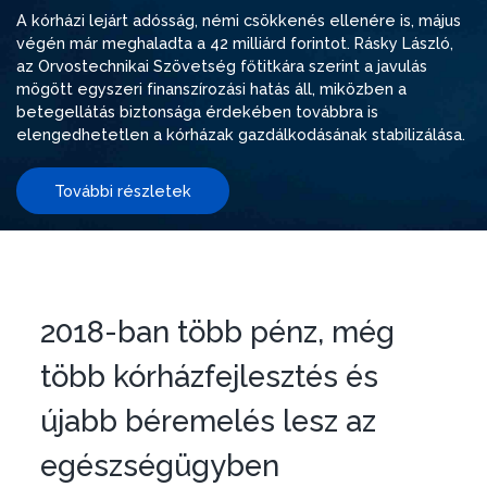
A kórházi lejárt adósság, némi csökkenés ellenére is, május
végén már meghaladta a 42 milliárd forintot. Rásky László,
az Orvostechnikai Szövetség főtitkára szerint a javulás
mögött egyszeri finanszírozási hatás áll, miközben a
betegellátás biztonsága érdekében továbbra is
elengedhetetlen a kórházak gazdálkodásának stabilizálása.
További részletek
2018-ban több pénz, még
több kórházfejlesztés és
újabb béremelés lesz az
egészségügyben