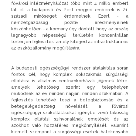
fővárosi intézményhálózat több mint 4 millió embert
lát el, a budapesti és Pest megyei emberek is 21.
századi minőséget érdemelnek. Ezért - a
nemzetgazdaság pozitív eredményeinek
köszönhetően - a kormány úgy döntött, hogy az ország
legnagyobb népességű területén koncentráltan
történjen fejlesztés, amely kiterjed az infrastruktúra és
az eszközállomány megújítására.
A budapesti egészségügyi rendszer átalakítása során
fontos cél, hogy komplex, sokszakmás, sürgősségi
ellátásra is alkalmas centrumkórházak jöjjenek létre,
amelyek lehetőség szerint egy telephelyen
működnek az év minden napján, minden szakmában. A
fejlesztés lehetővé teszi a betegbiztonság és a
betegelégedettség növelését, a fővárosi
egészségügyi szakellátásokat igénybe vevő lakosság
komplex ellátási színvonalának emelését és az
azokhoz való hozzáférés megkönnyítését, valamint
kiemelt szempont a sürgősségi esetek hatékonyabb