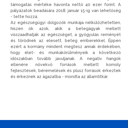
támogatás mértéke havonta nettó 40 ezer forint. A
pályázatok beadására 2018. január 15-ig van lehetőség
- tette hozzá.
Az egészségügyi dolgozók munkája nélkülözhetetlen,
hiszen ők azok, akik a betegágyak mellett
visszaadhatják az egészséget, a gyógyulás reményét
és törődnek az elesett, beteg emberekkel. Éppen
ezért a kormány mindent megtesz annak érdekében,
hogy élet- és munkakörülményeik a következő
időszakban tovább javuljanak. A negatív hangok
ellenére növekvő források mellett komoly
fejlesztések, béremelések és plusz források érkeztek
és érkeznek az ágazatba - mondta az államtitkár.