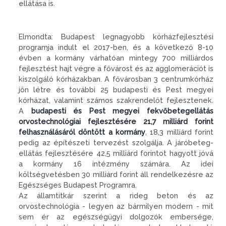
ellátása is.
Elmondta: Budapest legnagyobb kórházfejlesztési
programja indult el 2017-ben, és a következő 8-10
évben a kormány várhatóan mintegy 700 milliárdos
fejlesztést hajt végre a fővárost és az agglomerációt is
kiszolgáló kórházakban. A fővárosban 3 centrumkórház
jön létre és további 25 budapesti és Pest megyei
kórházat, valamint számos szakrendelőt fejlesztenek.
A
budapesti és Pest megyei fekvőbetegellátás
orvostechnológiai fejlesztésére 21,7 milliárd forint
felhasználásáról döntött a kormány
, 18,3 milliárd forint
pedig az építészeti tervezést szolgálja. A járóbeteg-
ellátás fejlesztésére 42,5 milliárd forintot hagyott jóvá
a kormány 16 intézmény számára. Az idei
költségvetésben 30 milliárd forint áll rendelkezésre az
Egészséges Budapest Programra.
Az államtitkár szerint a rideg beton és az
orvostechnológia - legyen az bármilyen modern - mit
sem ér az egészségügyi dolgozók embersége,