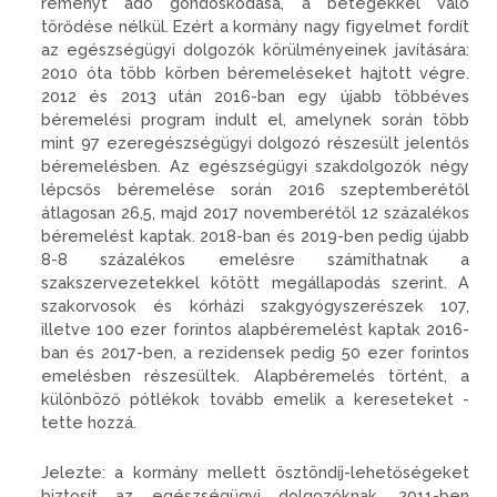
reményt adó gondoskodása, a betegekkel való
törődése nélkül. Ezért a kormány nagy figyelmet fordít
az egészségügyi dolgozók körülményeinek javítására:
2010 óta több körben béremeléseket hajtott végre.
2012 és 2013 után 2016-ban egy újabb többéves
béremelési program indult el, amelynek során több
mint 97 ezeregészségügyi dolgozó részesült jelentős
béremelésben. Az egészségügyi szakdolgozók négy
lépcsős béremelése során 2016 szeptemberétől
átlagosan 26,5, majd 2017 novemberétől 12 százalékos
béremelést kaptak. 2018-ban és 2019-ben pedig újabb
8-8 százalékos emelésre számíthatnak a
szakszervezetekkel kötött megállapodás szerint. A
szakorvosok és kórházi szakgyógyszerészek 107,
illetve 100 ezer forintos alapbéremelést kaptak 2016-
ban és 2017-ben, a rezidensek pedig 50 ezer forintos
emelésben részesültek. Alapbéremelés történt, a
különböző pótlékok tovább emelik a kereseteket -
tette hozzá.
Jelezte: a kormány mellett ösztöndíj-lehetőségeket
biztosít az egészségügyi dolgozóknak. 2011-ben