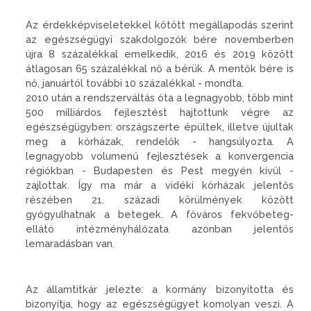
Az érdekképviseletekkel kötött megállapodás szerint
az egészségügyi szakdolgozók bére novemberben
újra 8 százalékkal emelkedik, 2016 és 2019 között
átlagosan 65 százalékkal nő a bérük. A mentők bére is
nő, januártól további 10 százalékkal - mondta.
2010 után a rendszerváltás óta a legnagyobb, több mint
500 milliárdos fejlesztést hajtottunk végre az
egészségügyben: országszerte épültek, illetve újultak
meg a kórházak, rendelők - hangsúlyozta. A
legnagyobb volumenű fejlesztések a konvergencia
régiókban - Budapesten és Pest megyén kívül -
zajlottak. Így ma már a vidéki kórházak jelentős
részében 21. századi körülmények között
gyógyulhatnak a betegek. A főváros fekvőbeteg-
ellátó intézményhálózata azonban jelentős
lemaradásban van.
Az államtitkár jelezte: a kormány bizonyította és
bizonyítja, hogy az egészségügyet komolyan veszi. A