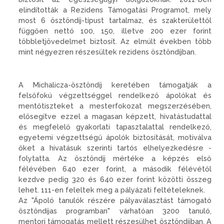
elindították a Rezidens Támogatási Programot, mely
most 6 ösztöndíj-típust tartalmaz, és szakterülettől
függően nettó 100, 150, illetve 200 ezer forint
többletjövedelmet biztosít. Az elmúlt években több
mint négyezren részesültek rezidens ösztöndíjban.
A Michalicza-ösztöndíj keretében támogatják a
felsőfokú végzettséggel rendelkező ápolókat és
mentőtiszteket a mesterfokozat megszerzésében,
elősegítve ezzel a magasan képzett, hivatástudattal
és megfelelő gyakorlati tapasztalattal rendelkező,
egyetemi végzettségű ápolók biztosítását, motiválva
őket a hivatásuk szerinti tartós elhelyezkedésre -
folytatta. Az ösztöndíj mértéke a képzés első
félévében 640 ezer forint, a második félévétől
kezdve pedig 320 és 640 ezer forint közötti összeg
lehet. 111-en feleltek meg a pályázati feltételeknek.
Az "Ápoló tanulók részére pályaválasztást támogató
ösztöndíjas programban" várhatóan 3200 tanuló,
mentori támogatás mellett részesülhet ösztöndíjban. A