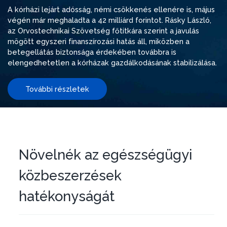
A kórházi lejárt adósság, némi csökkenés ellenére is, május
végén már meghaladta a 42 milliárd forintot. Rásky László,
az Orvostechnikai Szövetség főtitkára szerint a javulás
mögött egyszeri finanszírozási hatás áll, miközben a
betegellátás biztonsága érdekében továbbra is
elengedhetetlen a kórházak gazdálkodásának stabilizálása.
További részletek
Növelnék az egészségügyi
közbeszerzések
hatékonyságát