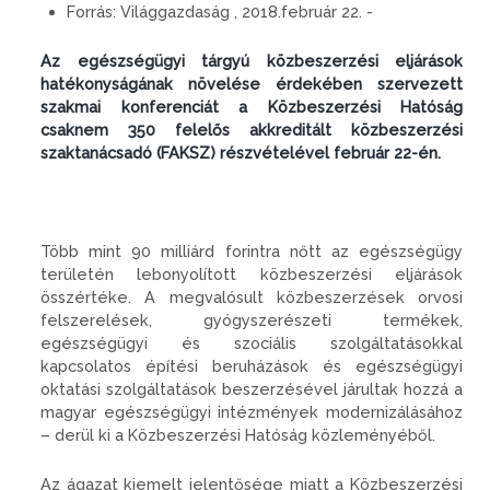
Forrás:
Világgazdaság , 2018.február 22. -
Az egészségügyi tárgyú közbeszerzési eljárások
hatékonyságának növelése érdekében szervezett
szakmai konferenciát a Közbeszerzési Hatóság
csaknem 350 felelős akkreditált közbeszerzési
szaktanácsadó (FAKSZ) részvételével február 22-én.
Több mint 90 milliárd forintra nőtt az egészségügy
területén lebonyolított közbeszerzési eljárások
összértéke. A megvalósult közbeszerzések orvosi
felszerelések, gyógyszerészeti termékek,
egészségügyi és szociális szolgáltatásokkal
kapcsolatos építési beruházások és egészségügyi
oktatási szolgáltatások beszerzésével járultak hozzá a
magyar egészségügyi intézmények modernizálásához
– derül ki a Közbeszerzési Hatóság közleményéből.
Az ágazat kiemelt jelentősége miatt a Közbeszerzési