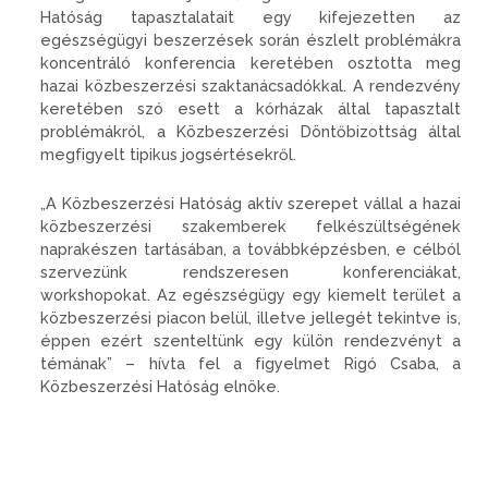
Hatóság tapasztalatait egy kifejezetten az
egészségügyi beszerzések során észlelt problémákra
koncentráló konferencia keretében osztotta meg
hazai közbeszerzési szaktanácsadókkal. A rendezvény
keretében szó esett a kórházak által tapasztalt
problémákról, a Közbeszerzési Döntőbizottság által
megfigyelt tipikus jogsértésekről.
„A Közbeszerzési Hatóság aktív szerepet vállal a hazai
közbeszerzési szakemberek felkészültségének
naprakészen tartásában, a továbbképzésben, e célból
szervezünk rendszeresen konferenciákat,
workshopokat. Az egészségügy egy kiemelt terület a
közbeszerzési piacon belül, illetve jellegét tekintve is,
éppen ezért szenteltünk egy külön rendezvényt a
témának” – hívta fel a figyelmet Rigó Csaba, a
Közbeszerzési Hatóság elnöke.