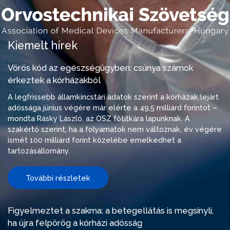
Kiemelt hírek
Vörös kód az egészségügyben: csúnya számok
érkeztek a kórházakból
A legfrissebb államkincstári adatok szerint a kórházak lejárt
adóssága június végére már elérte a 49,5 milliárd forintot –
mondta Rásky László, az OSZ főtitkára lapunknak. A
szakértő szerint, ha a folyamatok nem változnak, év végére
ismét 100 milliárd forint közelébe emelkedhet a
tartozásállomány.
További részletek
Figyelmeztet a szakma: a betegellátás is megsínyli,
ha újra felpörög a kórházi adósság