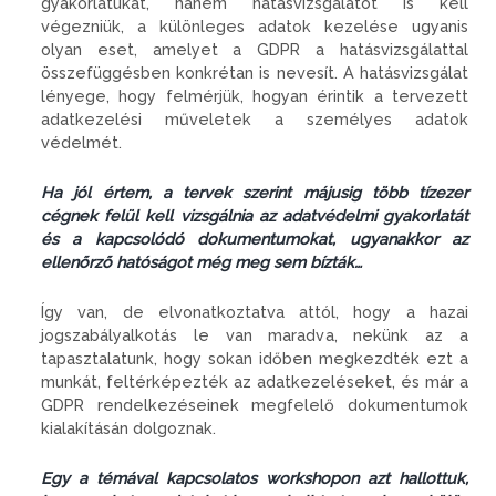
gyakorlatukat, hanem hatásvizsgálatot is kell
végezniük, a különleges adatok kezelése ugyanis
olyan eset, amelyet a GDPR a hatásvizsgálattal
összefüggésben konkrétan is nevesít. A hatásvizsgálat
lényege, hogy felmérjük, hogyan érintik a tervezett
adatkezelési műveletek a személyes adatok
védelmét.
Ha jól értem, a tervek szerint májusig több tízezer
cégnek felül kell vizsgálnia az adatvédelmi gyakorlatát
és a kapcsolódó dokumentumokat, ugyanakkor az
ellenőrző hatóságot még meg sem bízták…
Így van, de elvonatkoztatva attól, hogy a hazai
jogszabályalkotás le van maradva, nekünk az a
tapasztalatunk, hogy sokan időben megkezdték ezt a
munkát, feltérképezték az adatkezeléseket, és már a
GDPR rendelkezéseinek megfelelő dokumentumok
kialakításán dolgoznak.
Egy a témával kapcsolatos workshopon azt hallottuk,