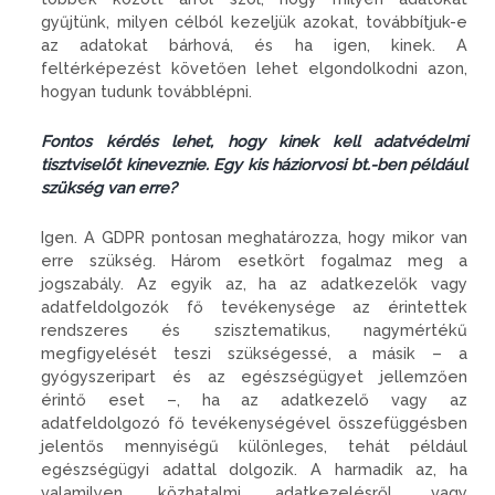
gyűjtünk, milyen célból kezeljük azokat, továbbítjuk-e
az adatokat bárhová, és ha igen, kinek. A
feltérképezést követően lehet elgondolkodni azon,
hogyan tudunk továbblépni.
Fontos kérdés lehet, hogy kinek kell adatvédelmi
tisztviselőt kineveznie. Egy kis háziorvosi bt.-ben például
szükség van erre?
Igen. A GDPR pontosan meghatározza, hogy mikor van
erre szükség. Három esetkört fogalmaz meg a
jogszabály. Az egyik az, ha az adatkezelők vagy
adatfeldolgozók fő tevékenysége az érintettek
rendszeres és szisztematikus, nagymértékű
megfigyelését teszi szükségessé, a másik – a
gyógyszeripart és az egészségügyet jellemzően
érintő eset –, ha az adatkezelő vagy az
adatfeldolgozó fő tevékenységével összefüggésben
jelentős mennyiségű különleges, tehát például
egészségügyi adattal dolgozik. A harmadik az, ha
valamilyen közhatalmi adatkezelésről, vagy