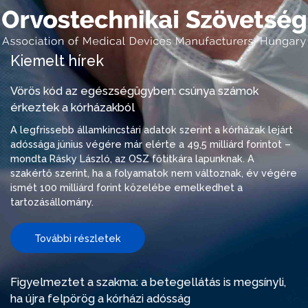
Kiemelt hírek
Vörös kód az egészségügyben: csúnya számok
érkeztek a kórházakból
A legfrissebb államkincstári adatok szerint a kórházak lejárt
adóssága június végére már elérte a 49,5 milliárd forintot –
mondta Rásky László, az OSZ főtitkára lapunknak. A
szakértő szerint, ha a folyamatok nem változnak, év végére
ismét 100 milliárd forint közelébe emelkedhet a
tartozásállomány.
További részletek
Figyelmeztet a szakma: a betegellátás is megsínyli,
ha újra felpörög a kórházi adósság