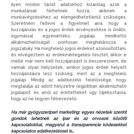
ilyen módon tárolt adatokhoz kizárólag azok a
munkatársak férhetnek hozzá, akiknek a
munkavégzéséhez az elengedhetetlenül szükséges.
Szeretném felhívni a figyelmet arra, hogy a
hozzájárulás és a jogos érdek érvényesítése is önálló,
egymással egyenértékű jogalap, mindkettő
alkalmazhatóságát pontosan meghatározza a
jogszabály. Ha megfelelő jogos érdeket azonosítottam,
és elvégeztem az érdekmérlegelési tesztet, akkor e
mellé már nem kell hozzájárulást is beszereznem, de
vannak olyan helyzetek, amikor jogos érdek helyett
hozzájárulásra lesz szükség, mert az a megfelelő
jogalap. Mindig az adatkezelő felelőssége, hogy
megtalálja az adott helyzetre legjobban alkalmazható
jogalapot, és arról az érintetteket úgy tájékoztassa,
hogy az ne legyen félrevezető.
Ha már gyógyszeripari marketing: egyes nézetek szerint
gondok lehetnek az ipar és az orvosok közötti
kapcsolatokkal, magyarul a transzparencia kódexekkel
kapcsolatos adatkezeléssel is…