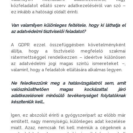
közfeladatot ellátó szerv adatkezeléséről van szó –
ez inkább a hatósági oldalt érinti.
Van valamilyen különleges feltétele, hogy ki láthatja el
az adatvédelmi tisztviselői feladatot?
A GDPR ezzel összefüggésben követelményként
állítja, hogy a tisztviselő megfelelő szakmai
rátermettséggel rendelkezzen – ideértve különösen
az adatvédelmi jogi magas szintű ismereteket –,
valamint, hogy a feladatok ellátására alkalmas legyen.
Ne feledkezzünk meg a hatásvizsgálatról sem, amit
valószínűsíthetően magas kockázattal járó
adatkezelésnek minősülő tevékenységet folytatóknak
készíteniük kell…
Igen, ez abszolút érinti a gyógyszeripart az előbb már
említett, nagy mennyiségű, különleges adat kezelése
miatt. Azaz, nemcsak fel kell mérniük a cégeknek a