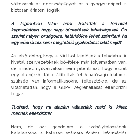
változások az egészségügyet és a gyógyszeripart is
biztosan érinteni fogják.
A legtöbben talán arról hallottak a témával
kapcsolatban, hogy nagy büntetések lehetségesek. Ön
szerint milyen bírságokra, határidőkre lehet számítani, ha
egy ellenőrzés nem megfelelő gyakorlatot talál majd?
Az első dolog, hogy a NAIH-ot kijelöljék a feladatra. A
hivatal szervezetének bővítése már folyamatban van,
de mindez nyilvánvalóan nem jelenti azt, hogy ezzel
egy ellenőrző stábot állítottak fel. A hatósági oldalon is
szükség van informatikusokra, fejlesztőkre, de az
vitathatatlan, hogy a GDPR végrehajtását ellenőrizni
fogják.
Tudható, hogy mi alapján választják majd ki, kihez
mennek ellenőrizni?
Nem, de azt gondolom, a szabálytalanságok
bejelentése a hatóság számára fontos információs