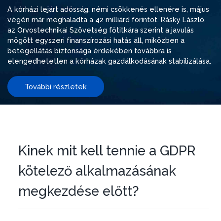
A kórházi lejárt adósság, némi csökkenés ellenére is, május
végén már meghaladta a 42 milliárd forintot. Rásky László,
az Orvostechnikai Szövetség főtitkára szerint a javulás
mögött egyszeri finanszírozási hatás áll, miközben a
betegellátás biztonsága érdekében továbbra is
elengedhetetlen a kórházak gazdálkodásának stabilizálása.
További részletek
Kinek mit kell tennie a GDPR
kötelező alkalmazásának
megkezdése előtt?