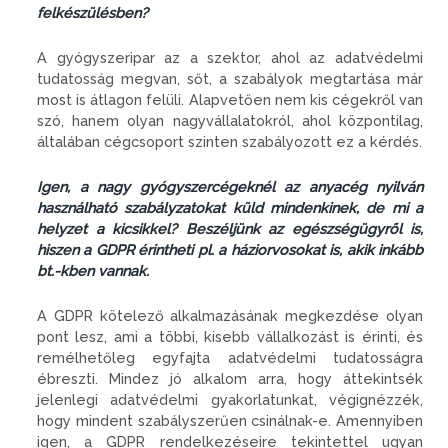
felkészülésben?
A gyógyszeripar az a szektor, ahol az adatvédelmi
tudatosság megvan, sőt, a szabályok megtartása már
most is átlagon felüli. Alapvetően nem kis cégekről van
szó, hanem olyan nagyvállalatokról, ahol központilag,
általában cégcsoport szinten szabályozott ez a kérdés.
Igen, a nagy gyógyszercégeknél az anyacég nyilván
használható szabályzatokat küld mindenkinek, de mi a
helyzet a kicsikkel? Beszéljünk az egészségügyről is,
hiszen a GDPR érintheti pl. a háziorvosokat is, akik inkább
bt.-kben vannak.
A GDPR kötelező alkalmazásának megkezdése olyan
pont lesz, ami a többi, kisebb vállalkozást is érinti, és
remélhetőleg egyfajta adatvédelmi tudatosságra
ébreszti. Mindez jó alkalom arra, hogy áttekintsék
jelenlegi adatvédelmi gyakorlatunkat, végignézzék,
hogy mindent szabályszerűen csinálnak-e. Amennyiben
igen, a GDPR rendelkezéseire tekintettel ugyan