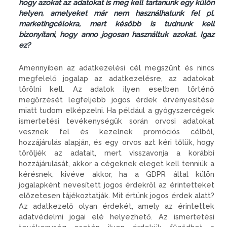
hogy azokat az adatokat is meg kell tartanunk egy külön
helyen, amelyeket már nem használhatunk fel pl.
marketingcélokra, mert később is tudnunk kell
bizonyítani, hogy anno jogosan használtuk azokat. Igaz
ez?
Amennyiben az adatkezelési cél megszűnt és nincs
megfelelő jogalap az adatkezelésre, az adatokat
törölni kell. Az adatok ilyen esetben történő
megőrzését legfeljebb jogos érdek érvényesítése
miatt tudom elképzelni. Ha például a gyógyszercégek
ismertetési tevékenységük során orvosi adatokat
vesznek fel és kezelnek promóciós célból,
hozzájárulás alapján, és egy orvos azt kéri tőlük, hogy
töröljék az adatait, mert visszavonja a korábbi
hozzájárulását, akkor a cégeknek eleget kell tenniük a
kérésnek, kivéve akkor, ha a GDPR által külön
jogalapként nevesített jogos érdekről az érintetteket
előzetesen tájékoztatják. Mit értünk jogos érdek alatt?
Az adatkezelő olyan érdekét, amely az érintettek
adatvédelmi jogai elé helyezhető. Az ismertetési