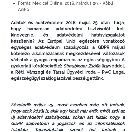
Forrás:
Medical Online, 2018. március 29. - Köbli
Anikó
Adatok és adatvédelem 2018. május 25. után. Tudja,
hogy hamarosan adatvédelmi tisztviselőt kell
kineveznie, és adatvédelmi hatásvizsgálatot
készítenie? Az Európai Unió egészére vonatkozó
egységes adatvédelmi szabályozás, a GDPR májusi
kötelező alkalmazásának megkezdésével változások
várhatók a gyógyszeriparban és az egészségügyben. A
gyakorlati kérdésekről
dr. Straubinger Zsófia
ügyvéddel,
a Réti, Várszegi és Társai Ügyvédi Iroda – PwC Legal
egészségügyi szakjogászával beszélgettünk.
Közeledik május 25., most azonban még ott tartunk,
hogy azok közül is, akik egy kicsit már értik, miről szól az
új adatvédelmi szabályozás, sokan azt hiszik, hogy a
GDPR alapvetően a jogászok és az informatikusok
feladata. Tapasztalataik szerint hol tartunk a