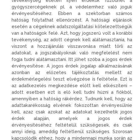
tevékenység esetén ilyen érdekük fűződhet a
gyógyszercégeknek pl. a védelemhez való joguk
érvényesítéséhez. Ebben a szektorban számos
hatóság folytathat ellenőrzést. A hatósági eljárások
esetén a cégeknek adatszolgáltatási kötelezettségük
van a hatóságok felé. Azt, hogy jogszerű volt a korábbi
tevékenység, az adott cégnek kell alátámasztania, ha
viszont a hozzájárulás visszavonása miatt törli az
adatokat, a jogszabályoknak való megfelelést nem
fogja tudni alátámasztani. Itt jöhet szóba a jogos érdek
érvényesítése. A jogos érdek jogalap alkalmazásának
azonban az előzetes tájékoztatás mellett az
érdekmérlegelési teszt elvégzése is feltétele. Ezt is
az adatkezelés megkezdése előtt kell elkészíteni –
adott esetben ezt is elő kell tudni húzni a fiókból,
amennyiben a hatóság rákérdez. Tudnunk kell, hogy az
adattakarékosság elvének fokozottan érvényesülnie
kell, azaz csak azokat az adatokat kezelhetik jogos
érdek alapján, amelyek a jogos érdek
érvényesítéséhez feltételül szükségesek, és csak
annyi ideig, ameddig feltétlenül szükséges. Szorosan
kapcsolódik ehhez, hogy a mindennapi munka során az