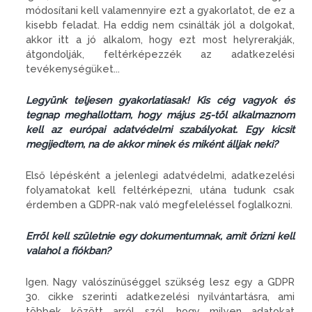
módosítani kell valamennyire ezt a gyakorlatot, de ez a
kisebb feladat. Ha eddig nem csinálták jól a dolgokat,
akkor itt a jó alkalom, hogy ezt most helyrerakják,
átgondolják, feltérképezzék az adatkezelési
tevékenységüket...
Legyünk teljesen gyakorlatiasak! Kis cég vagyok és
tegnap meghallottam, hogy május 25-től alkalmaznom
kell az európai adatvédelmi szabályokat. Egy kicsit
megijedtem, na de akkor minek és miként álljak neki?
Első lépésként a jelenlegi adatvédelmi, adatkezelési
folyamatokat kell feltérképezni, utána tudunk csak
érdemben a GDPR-nak való megfeleléssel foglalkozni.
Erről kell születnie egy dokumentumnak, amit őrizni kell
valahol a fiókban?
Igen. Nagy valószínűséggel szükség lesz egy a GDPR
30. cikke szerinti adatkezelési nyilvántartásra, ami
többek között arról szól, hogy milyen adatokat