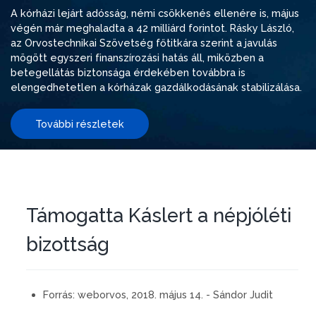
A kórházi lejárt adósság, némi csökkenés ellenére is, május
végén már meghaladta a 42 milliárd forintot. Rásky László,
az Orvostechnikai Szövetség főtitkára szerint a javulás
mögött egyszeri finanszírozási hatás áll, miközben a
betegellátás biztonsága érdekében továbbra is
elengedhetetlen a kórházak gazdálkodásának stabilizálása.
További részletek
Támogatta Káslert a népjóléti
bizottság
Forrás:
weborvos, 2018. május 14. - Sándor Judit