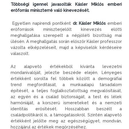
Többségi igennel javasolták Kásler Miklós emberi
erőforrás miniszterré való kinevezését.
Egyetlen napirendi pontként
dr. Kásler Miklós
emberi
erőforrások miniszterjelölt kinevezés előtti
meghallgatása szerepelt a népjóléti bizottság mai
ülésén. A meghallgatás során először Kásler professzor
vázolta elképzeléseit, majd a képviselők kérdéseire
válaszolt.
Az alapvető értékekből kívánta levezetni
mondanivalóját, jelezte beszéde elején. Lényeges
értékként sorolta fel többek között a demográfiai
trend megfordítását, a munkaalapú társadalom
építését, a teljes foglalkoztatottság megvalósítását,
az egyén és a család biztonságát, a test és lélek
harmóniáját, a korszerű ismereteket és a nemzeti
identitás erősítését. Hosszabban beszélt a
családpolitikáról is, a támogatásokról. Szintén alapvető
értékként jelölte meg az egészségügyet, mondván,
hozzájárul az értékek megőrzéséhez.