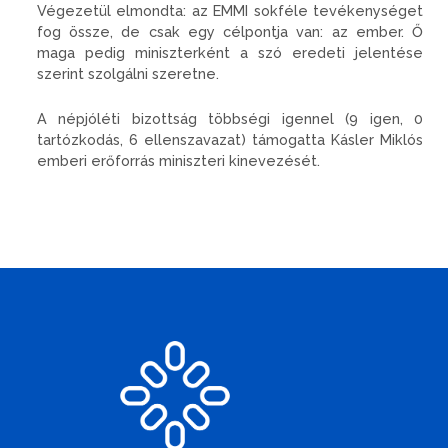
Végezetül elmondta: az EMMI sokféle tevékenységet
fog össze, de csak egy célpontja van: az ember. Ő
maga pedig miniszterként a szó eredeti jelentése
szerint szolgálni szeretne.
A népjóléti bizottság többségi igennel (9 igen, 0
tartózkodás, 6 ellenszavazat) támogatta Kásler Miklós
emberi erőforrás miniszteri kinevezését.