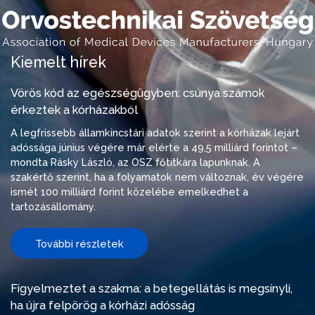
Kiemelt hírek
Vörös kód az egészségügyben: csúnya számok
érkeztek a kórházakból
A legfrissebb államkincstári adatok szerint a kórházak lejárt
adóssága június végére már elérte a 49,5 milliárd forintot –
mondta Rásky László, az OSZ főtitkára lapunknak. A
szakértő szerint, ha a folyamatok nem változnak, év végére
ismét 100 milliárd forint közelébe emelkedhet a
tartozásállomány.
További részletek
Figyelmeztet a szakma: a betegellátás is megsínyli,
ha újra felpörög a kórházi adósság