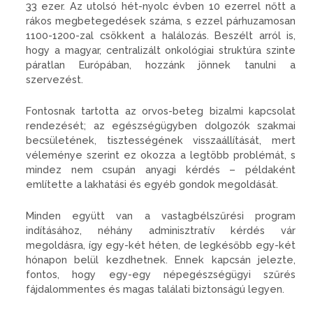
33 ezer. Az utolsó hét-nyolc évben 10 ezerrel nőtt a
rákos megbetegedések száma, s ezzel párhuzamosan
1100-1200-zal csökkent a halálozás. Beszélt arról is,
hogy a magyar, centralizált onkológiai struktúra szinte
páratlan Európában, hozzánk jönnek tanulni a
szervezést.
Fontosnak tartotta az orvos-beteg bizalmi kapcsolat
rendezését; az egészségügyben dolgozók szakmai
becsületének, tisztességének visszaállítását, mert
véleménye szerint ez okozza a legtöbb problémát, s
mindez nem csupán anyagi kérdés – példaként
említette a lakhatási és egyéb gondok megoldását.
Minden együtt van a vastagbélszűrési program
indításához, néhány adminisztratív kérdés vár
megoldásra, így egy-két héten, de legkésőbb egy-két
hónapon belül kezdhetnek. Ennek kapcsán jelezte,
fontos, hogy egy-egy népegészségügyi szűrés
fájdalommentes és magas találati biztonságú legyen.