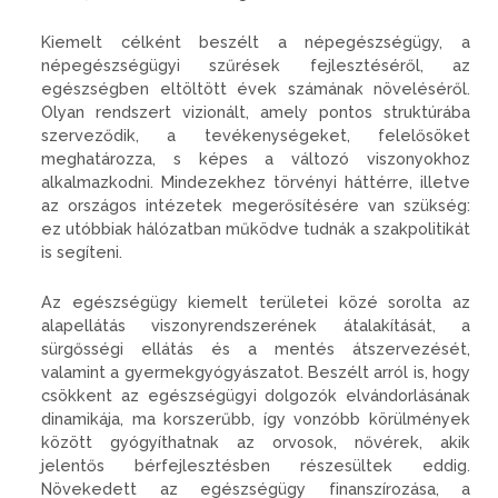
Kiemelt célként beszélt a népegészségügy, a
népegészségügyi szűrések fejlesztéséről, az
egészségben eltöltött évek számának növeléséről.
Olyan rendszert vizionált, amely pontos struktúrába
szerveződik, a tevékenységeket, felelősöket
meghatározza, s képes a változó viszonyokhoz
alkalmazkodni. Mindezekhez törvényi háttérre, illetve
az országos intézetek megerősítésére van szükség:
ez utóbbiak hálózatban működve tudnák a szakpolitikát
is segíteni.
Az egészségügy kiemelt területei közé sorolta az
alapellátás viszonyrendszerének átalakítását, a
sürgősségi ellátás és a mentés átszervezését,
valamint a gyermekgyógyászatot. Beszélt arról is, hogy
csökkent az egészségügyi dolgozók elvándorlásának
dinamikája, ma korszerűbb, így vonzóbb körülmények
között gyógyíthatnak az orvosok, nővérek, akik
jelentős bérfejlesztésben részesültek eddig.
Növekedett az egészségügy finanszírozása, a