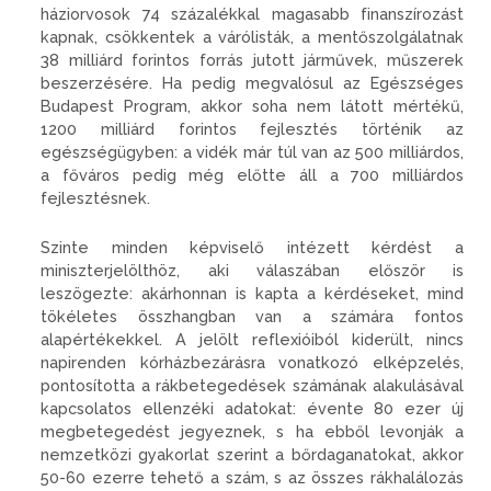
háziorvosok 74 százalékkal magasabb finanszírozást
kapnak, csökkentek a várólisták, a mentőszolgálatnak
38 milliárd forintos forrás jutott járművek, műszerek
beszerzésére. Ha pedig megvalósul az Egészséges
Budapest Program, akkor soha nem látott mértékű,
1200 milliárd forintos fejlesztés történik az
egészségügyben: a vidék már túl van az 500 milliárdos,
a főváros pedig még előtte áll a 700 milliárdos
fejlesztésnek.
Szinte minden képviselő intézett kérdést a
miniszterjelölthöz, aki válaszában először is
leszögezte: akárhonnan is kapta a kérdéseket, mind
tökéletes összhangban van a számára fontos
alapértékekkel. A jelölt reflexióiból kiderült, nincs
napirenden kórházbezárásra vonatkozó elképzelés,
pontosította a rákbetegedések számának alakulásával
kapcsolatos ellenzéki adatokat: évente 80 ezer új
megbetegedést jegyeznek, s ha ebből levonják a
nemzetközi gyakorlat szerint a bőrdaganatokat, akkor
50-60 ezerre tehető a szám, s az összes rákhalálozás