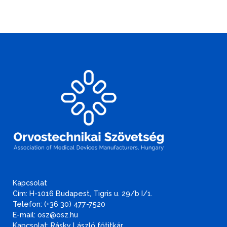
Kapcsolat
Cím: H-1016 Budapest, Tigris u. 29/b I/1.
Telefon: (+36 30) 477-7520
E-mail: osz@osz.hu
Kapcsolat: Rásky László főtitkár