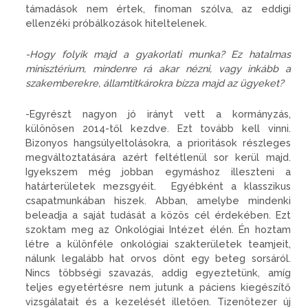
támadások nem értek, finoman szólva, az eddigi
ellenzéki próbálkozások hiteltelenek.
-Hogy folyik majd a gyakorlati munka? Ez hatalmas
minisztérium, mindenre rá akar nézni, vagy inkább a
szakemberekre, államtitkárokra bízza majd az ügyeket?
-Egyrészt nagyon jó irányt vett a kormányzás,
különösen 2014-től kezdve. Ezt tovább kell vinni.
Bizonyos hangsúlyeltolásokra, a prioritások részleges
megváltoztatására azért feltétlenül sor kerül majd.
Igyekszem még jobban egymáshoz illeszteni a
határterületek mezsgyéit. Egyébként a klasszikus
csapatmunkában hiszek. Abban, amelybe mindenki
beleadja a saját tudását a közös cél érdekében. Ezt
szoktam meg az Onkológiai Intézet élén. Én hoztam
létre a különféle onkológiai szakterületek teamjeit,
nálunk legalább hat orvos dönt egy beteg sorsáról.
Nincs többségi szavazás, addig egyeztetünk, amíg
teljes egyetértésre nem jutunk a páciens kiegészítő
vizsgálatait és a kezelését illetően. Tizenötezer új