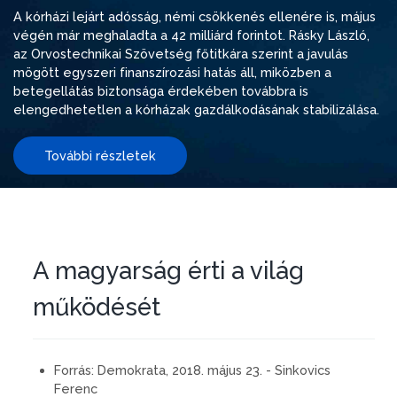
A kórházi lejárt adósság, némi csökkenés ellenére is, május
végén már meghaladta a 42 milliárd forintot. Rásky László,
az Orvostechnikai Szövetség főtitkára szerint a javulás
mögött egyszeri finanszírozási hatás áll, miközben a
betegellátás biztonsága érdekében továbbra is
elengedhetetlen a kórházak gazdálkodásának stabilizálása.
További részletek
A magyarság érti a világ
működését
Forrás:
Demokrata, 2018. május 23. - Sinkovics
Ferenc