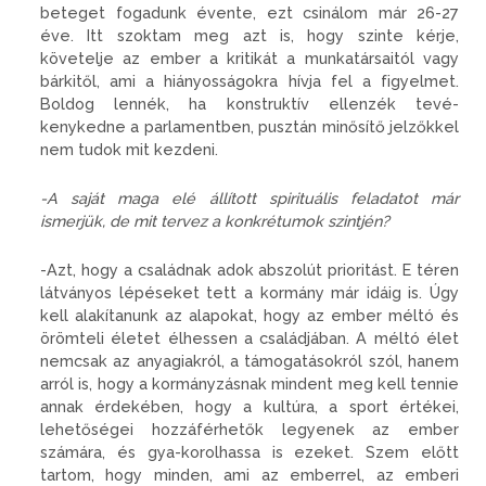
beteget fogadunk évente, ezt csinálom már 26-27
éve. Itt szoktam meg azt is, hogy szinte kérje,
követelje az ember a kritikát a munkatársaitól vagy
bárkitől, ami a hiányosságokra hívja fel a figyelmet.
Boldog lennék, ha konstruktív ellenzék tevé-
kenykedne a parlamentben, pusztán minősítő jelzőkkel
nem tudok mit kezdeni.
-A saját maga elé állított spirituális feladatot már
ismerjük, de mit tervez a konkrétumok szintjén?
-Azt, hogy a családnak adok abszolút prioritást. E téren
látványos lépéseket tett a kormány már idáig is. Úgy
kell alakítanunk az alapokat, hogy az ember méltó és
örömteli életet élhessen a családjában. A méltó élet
nemcsak az anyagiakról, a támogatásokról szól, hanem
arról is, hogy a kormányzásnak mindent meg kell tennie
annak érdekében, hogy a kultúra, a sport értékei,
lehetőségei hozzáférhetők legyenek az ember
számára, és gya-korolhassa is ezeket. Szem előtt
tartom, hogy minden, ami az emberrel, az emberi