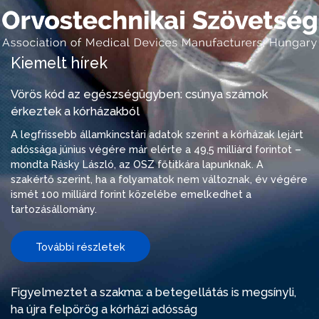
Kiemelt hírek
Vörös kód az egészségügyben: csúnya számok
érkeztek a kórházakból
A legfrissebb államkincstári adatok szerint a kórházak lejárt
adóssága június végére már elérte a 49,5 milliárd forintot –
mondta Rásky László, az OSZ főtitkára lapunknak. A
szakértő szerint, ha a folyamatok nem változnak, év végére
ismét 100 milliárd forint közelébe emelkedhet a
tartozásállomány.
További részletek
Figyelmeztet a szakma: a betegellátás is megsínyli,
ha újra felpörög a kórházi adósság