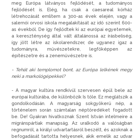
meg Európa látványos fejlődését, a tudományos
fejlődését is. Elég, ha csak a caesareal kórház
létrehozását említem a 300-as évek elején, vagy a
salernói orvosi iskola megalakítását az idő szerint 600-
as évekből. De így fejlődtek ki az európai egyetemek,
a kereszténység által vált általánossá az írásbeliség,
így jött létre az iskolarendszer, de ugyanez igaz a
tudományra, művészetekre, legfőképpen az
építészetre és a zeneművészetre is.
- Tehát aki templomot bont, az Európa lelkének megy
neki a markológépekkel?
- A magyar kultúra rendkívül szervesen épül bele az
európai kultúrába, de különbözik Is tőle. Ez meglátszik a
gondolkodásán. A magyarság sokgyökerű nép, a
történelem során számtalan néptöredéket fogadott
be. De! Gyakran hivatkoznak Szent István intelmeire a
migránspártiak manapság. Az uralkodó a valóságban
regnumról, a királyi udvartartásról beszélt, és azoknak a
befogadását tartotta helyesnek, akik emelik az udvar