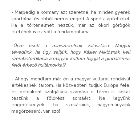
- Márpedig a kormány azt szeretné, ha minden gyerek
sportolna, és ebből nem is enged. A sport alapfeltétel.
Ha a történelmet nézzük, már az ókori görögök
életének is ez volt a fundamentuma.
-Önre esett a miniszterelnök választása. Nagyot
tévedünk, ha úgy sejtjük, hogy Kásler Miklósnak kell
szembefordítania a magyar kultúra hajóját a globalizmus
felől érkező hullámokkal?
- Ahogy mondtam már, én a magyar kultúrát rendkívül
értékesnek tartom. Ha közvetíteni tudjuk Európa felé,
és példaként szolgálunk számára e téren is, sokat
teszünk a földrész sorsáért. Ne legyünk
engedékenyek, ha szokásaink, hagyományaink
megőrzéséről van szó!