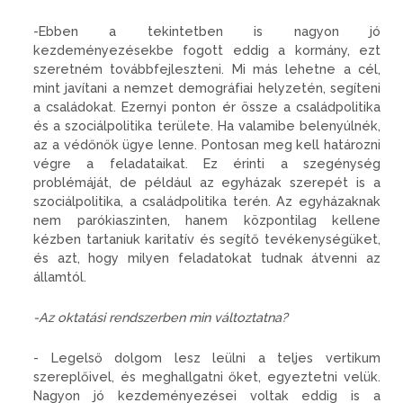
-Ebben a tekintetben is nagyon jó
kezdeményezésekbe fogott eddig a kormány, ezt
szeretném továbbfejleszteni. Mi más lehetne a cél,
mint javítani a nemzet demográfiai helyzetén, segíteni
a családokat. Ezernyi ponton ér össze a családpolitika
és a szociálpolitika területe. Ha valamibe belenyúlnék,
az a védőnők ügye lenne. Pontosan meg kell határozni
végre a feladataikat. Ez érinti a szegénység
problémáját, de például az egyházak szerepét is a
szociálpolitika, a családpolitika terén. Az egyházaknak
nem parókiaszinten, hanem központilag kellene
kézben tartaniuk karitatív és segítő tevékenységüket,
és azt, hogy milyen feladatokat tudnak átvenni az
államtól.
-Az oktatási rendszerben min változtatna?
- Legelső dolgom lesz leülni a teljes vertikum
szereplőivel, és meghallgatni őket, egyeztetni velük.
Nagyon jó kezdeményezései voltak eddig is a