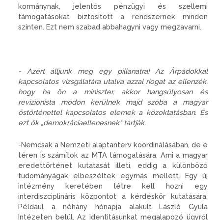
kormánynak, jelentős pénzügyi és szellemi
támogatásokat biztosított a rendszernek minden
szinten. Ezt nem szabad abbahagyni vagy megzavarni.
- Azért álljunk meg egy pillanatra! Az Árpádokkal
kapcsolatos vizsgálatára utalva azzal riogat az ellenzék,
hogy ha ön a miniszter, akkor hangsúlyosan és
revizionista módon kerülnek majd szóba a magyar
őstörténettel kapcsolatos elemek a közoktatásban. És
ezt ők „demokráciaellenesnek" tartják.
-Nemcsak a Nemzeti alaptanterv koordinálásában, de e
téren is számítok az MTA támogatására. Ami a magyar
eredettörténet kutatását illeti, eddig a különböző
tudományágak elbeszéltek egymás mellett. Egy új
intézmény keretében létre kell hozni egy
interdiszciplináris központot a kérdéskör kutatására.
Például a néhány hónapja alakult László Gyula
Intézeten belül. Az identitásunkat megalapozó ügyről