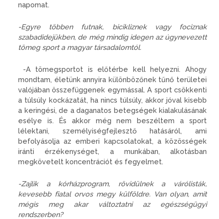
napomat.
-Egyre többen futnak, bicikliznek vagy fociznak
szabadidejükben, de még mindig idegen az úgynevezett
tömeg sport a magyar társadalomtól.
-A tömegsportot is előtérbe kell helyezni. Ahogy
mondtam, életünk annyira különbözőnek tűnő területei
valójában összefüggenek egymással. A sport csökkenti
a túlsúly kockázatát, ha nincs túlsúly, akkor jóval kisebb
a keringési, de a daganatos betegségek kialakulásának
esélye is. És akkor még nem beszéltem a sport
lélektani, személyiségfejlesztő hatásáról, ami
befolyásolja az emberi kapcsolatokat, a közösségek
iránti érzékenységet, a munkában, alkotásban
megkövetelt koncentrációt és fegyelmet.
-Zajlik a kórházprogram, rövidülnek a várólisták,
kevesebb fiatal orvos megy külföldre. Van olyan, amit
mégis meg akar változtatni az egészségügyi
rendszerben?