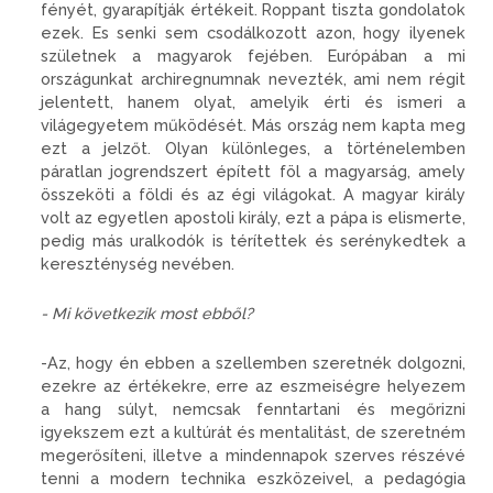
fényét, gyarapítják értékeit. Roppant tiszta gondolatok
ezek. Es senki sem csodálkozott azon, hogy ilyenek
születnek a magyarok fejében. Európában a mi
országunkat archiregnumnak nevezték, ami nem régit
jelentett, hanem olyat, amelyik érti és ismeri a
világegyetem működését. Más ország nem kapta meg
ezt a jelzőt. Olyan különleges, a történelemben
páratlan jogrendszert épített föl a magyarság, amely
összeköti a földi és az égi világokat. A magyar király
volt az egyetlen apostoli király, ezt a pápa is elismerte,
pedig más uralkodók is térítettek és serénykedtek a
kereszténység nevében.
- Mi következik most ebből?
-Az, hogy én ebben a szellemben szeretnék dolgozni,
ezekre az értékekre, erre az eszmeiségre helyezem
a hang súlyt, nemcsak fenntartani és megőrizni
igyekszem ezt a kultúrát és mentalitást, de szeretném
megerősíteni, illetve a mindennapok szerves részévé
tenni a modern technika eszközeivel, a pedagógia