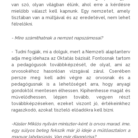
van szó, olyan világban élünk, ahol erre a kérdésre
mielőbb választ kell kapnunk. Egy nemzetet, amely
tisztában van a múltjával és az eredetével, nem lehet
félrelökni.
- Mire számíthatnak a nemzet napszámosai?
- Tudni fogják, mi a dolguk, mert a Nemzeti alaptanterv
adja meg idehaza az Oktatás bázisát. Fontosnak tartom
a pedagógusok továbbképzését, de olyat, ami az
orvosokéhoz hasonlóan vizsgával zárul. Cserében
persze meg kell adni végre az orvosnak és a
pedagógusnak is a lehetőséget arra, hogy anyagi
gondoktól mentesen élhessen. Kipihenhesse magát és
művelődhessen, lépjen tovább, vegyen részt
továbbképzéseken, ezeket viszont jó, értékeinkhez
ragaszkodó, azokat tisztelő előadókra kell bízni.
-Kásler Miklós nyilván miniszter-ként is orvos marad. íme,
egy súlyos beteg fekszik már jó ideje a műtőasztalon: a
magyar labdarúgás. Van már diagnózisa?