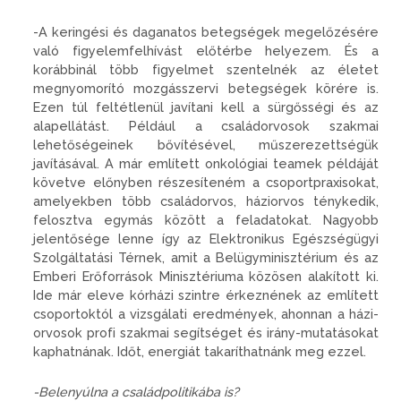
-A keringési és daganatos betegségek megelőzésére
való figyelemfelhívást előtérbe helyezem. És a
korábbinál több figyelmet szentelnék az életet
megnyomorító mozgásszervi betegségek körére is.
Ezen túl feltétlenül javítani kell a sürgősségi és az
alapellátást. Például a családorvosok szakmai
lehetőségeinek bővítésével, műszerezettségük
javításával. A már említett onkológiai teamek példáját
követve előnyben részesíteném a csoportpraxisokat,
amelyekben több családorvos, háziorvos ténykedik,
felosztva egymás között a feladatokat. Nagyobb
jelentősége lenne így az Elektronikus Egészségügyi
Szolgáltatási Térnek, amit a Belügyminisztérium és az
Emberi Erőforrások Minisztériuma közösen alakított ki.
Ide már eleve kórházi szintre érkeznének az említett
csoportoktól a vizsgálati eredmények, ahonnan a házi-
orvosok profi szakmai segítséget és irány-mutatásokat
kaphatnának. Időt, energiát takaríthatnánk meg ezzel.
-Belenyúlna a családpolitikába is?