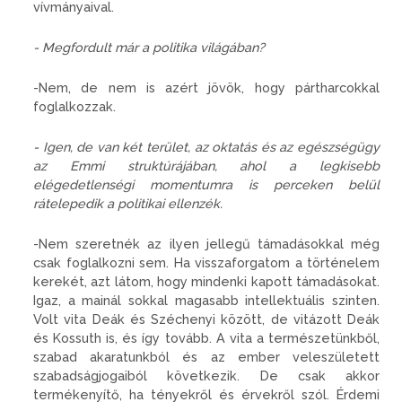
vívmányaival.
- Megfordult már a politika világában?
-Nem, de nem is azért jövök, hogy pártharcokkal
foglalkozzak.
- Igen, de van két terület, az oktatás és az egészségügy
az Emmi struktúrájában, ahol a legkisebb
elégedetlenségi momentumra is perceken belül
rátelepedik a politikai ellenzék.
-Nem szeretnék az ilyen jellegű támadásokkal még
csak foglalkozni sem. Ha visszaforgatom a történelem
kerekét, azt látom, hogy mindenki kapott támadásokat.
Igaz, a mainál sokkal magasabb intellektuális szinten.
Volt vita Deák és Széchenyi között, de vitázott Deák
és Kossuth is, és így tovább. A vita a természetünkből,
szabad akaratunkból és az ember veleszületett
szabadságjogaiból következik. De csak akkor
termékenyítő, ha tényekről és érvekről szól. Érdemi