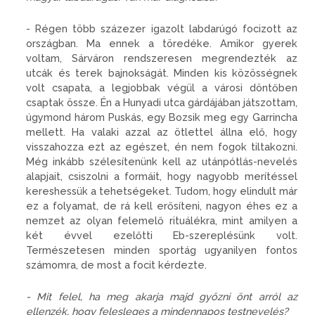
- Régen több százezer igazolt labdarúgó focizott az
országban. Ma ennek a töredéke. Amikor gyerek
voltam, Sárváron rendszeresen megrendezték az
utcák és terek bajnokságát. Minden kis közösségnek
volt csapata, a legjobbak végül a városi döntőben
csaptak össze. Én a Hunyadi utca gárdájában játszottam,
úgymond három Puskás, egy Bozsik meg egy Garrincha
mellett. Ha valaki azzal az ötlettel állna elő, hogy
visszahozza ezt az egészet, én nem fogok tiltakozni.
Még inkább szélesítenünk kell az utánpótlás-nevelés
alapjait, csiszolni a formáit, hogy nagyobb merítéssel
kereshessük a tehetségeket. Tudom, hogy elindult már
ez a folyamat, de rá kell erősíteni, nagyon éhes ez a
nemzet az olyan felemelő rituálékra, mint amilyen a
két évvel ezelőtti Eb-szereplésünk volt.
Természetesen minden sportág ugyanilyen fontos
számomra, de most a focit kérdezte.
- Mit felel, ha meg akarja majd győzni önt arról az
ellenzék, hogy felesleges a mindennapos testnevelés?