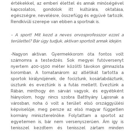
értékekkel, az emberi élettel és annak minőségével
kapcsolatos, gondolok itt kultúrára, oktatása,
egészségre, nevelésre, összefügg és együvé tartozik.
Rendkívüli szerepe van ebben a sportnak is.
- A sport! Mit kezd a neves orvosprofesszor ezzel a
területtel? Bár úgy tudjuk, aktívan sportolt annak idején.
-Nagyon aktívan. Gyermekkorom óta fontos volt
számomra a testedzés. Sok megyei futóversenyt
nyertem 400-1500 méter közötti távokon gimnazista
koromban. A tornatanárom az atlétikát tartotta a
sportok királynőjének, de fociztunk, kosárlabdáztunk,
úsztunk és eveztünk is a futás mellett. Eveztünk a
Rábán, minthogy én sárvári vagyok, és egyébként
hiányolom, hogy nincs szobra Batthyány Lajosnak a
városban, noha ő volt a terület első országgyűlési
képviselője, meg persze az első magyar független
kormány miniszterelnöke. Folytattam a sportot az
egyetemen is, bár nem versenyszerűen. Ám így is
tenisszel kezdtem és tenisszel zártam minden