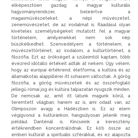
elképesztően gazdag a magyar kulturális
hagyományrendszer, beleértve a
magasművészeteket, a népi művészetet,
zeneművészetet, de az irodalmat is. Ráadásul olyan
kivételes személyiségeket mutatott fel a magyar
történelem, amilyenekkel nem sok nép
büszkélkedhet. Szenvedélyem a történelem, a
művészettörténet, az irodalom, a kultúrtörténet, a
filozófia. Ezt az örökséget a szüleimtől kaptam, több
évezred időtálló értékeit adták át nekem. Úgy vélem,
hogy az európai értékrend, életforma, a kultúra és az
államalkotás alappillérei itt sohasem változtak. A görög
filozófia, a görög művészetek és az összefoglaló
jellegű római jog és kultúra talpazatán nyugszik minden.
De nemcsak az, amit itt látunk magunk körül, a
teremtett világban, hanem az is, ami odaát van, az
Olimposzon avagy a Hádészben is. Ez az elem
végigvonul a kultúránkon, hangsúlyosan jelenik meg
például Danténál is. Kincseink a keresztény
értékrendben koncentrálódnak. Ez köti össze az
emberi kultúrát a spirituális szférákkal, és ez alapozta