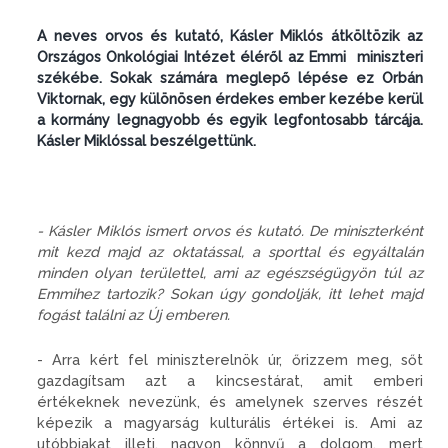
A neves orvos és kutató, Kásler Miklós átköltözik az
Országos Onkológiai Intézet éléről az Emmi miniszteri
székébe. Sokak számára meglepő lépése ez Orbán
Viktornak, egy különösen érdekes ember kezébe kerül
a kormány legnagyobb és egyik legfontosabb tárcája.
Kásler Miklóssal beszélgettünk.
- Kásler Miklós ismert orvos és kutató. De miniszterként
mit kezd majd az oktatással, a sporttal és egyáltalán
minden olyan területtel, ami az egészségügyön túl az
Emmihez tartozik? Sokan úgy gondolják, itt lehet majd
fogást találni az Új emberen.
- Arra kért fel miniszterelnök úr, őrizzem meg, sőt
gazdagítsam azt a kincsestárat, amit emberi
értékeknek nevezünk, és amelynek szerves részét
képezik a magyarság kulturális értékei is. Ami az
utóbbiakat illeti, nagyon könnyű a dolgom, mert