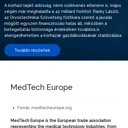
A kórházi lejárt adósság, némi csökkenés ellenére is, május
végén már meghaladta a 42 milliárd forintot. Rásky László,
az Orvostechnikai Szövetség főtitkára szerint a javulás
mögött egyszeri finanszírozási hatás áll, miközben a
betegellátás biztonsága érdekében továbbra is
elengedhetetlen a kórházak gazdálkodásának stabilizálása.
További részletek
MedTech Europe
Forrás:
medtecheurope.org
MedTech Europe is the European trade association
representing the medical technology industries, from