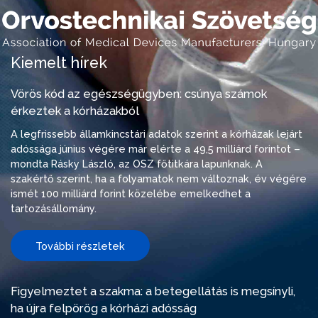
Kiemelt hírek
Vörös kód az egészségügyben: csúnya számok
érkeztek a kórházakból
A legfrissebb államkincstári adatok szerint a kórházak lejárt
adóssága június végére már elérte a 49,5 milliárd forintot –
mondta Rásky László, az OSZ főtitkára lapunknak. A
szakértő szerint, ha a folyamatok nem változnak, év végére
ismét 100 milliárd forint közelébe emelkedhet a
tartozásállomány.
További részletek
Figyelmeztet a szakma: a betegellátás is megsínyli,
ha újra felpörög a kórházi adósság