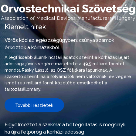
Kiemelt hírek
Vörös kód az egészségügyben: csúnya számok
érkeztek a kórházakból
A legfrissebb államkincstári adatok szerint a kórházak lejárt
adóssága június végére már elérte a 49,5 milliárd forintot –
mondta Rásky László, az OSZ főtitkára lapunknak. A
szakértő szerint, ha a folyamatok nem változnak, év végére
ismét 100 milliárd forint közelébe emelkedhet a
tartozásállomány.
További részletek
Figyelmeztet a szakma: a betegellátás is megsínyli,
ha újra felpörög a kórházi adósság