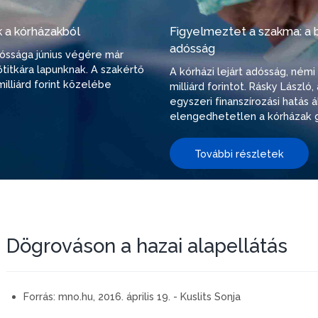
 a kórházakból
Figyelmeztet a szakma: a be
adósság
adóssága június végére már
őtitkára lapunknak. A szakértő
A kórházi lejárt adósság, ném
illiárd forint közelébe
milliárd forintot. Rásky Lászl
egyszeri finanszírozási hatás
elengedhetetlen a kórházak g
További részletek
Dögrováson a hazai alapellátás
Forrás:
mno.hu, 2016. április 19. - Kuslits Sonja