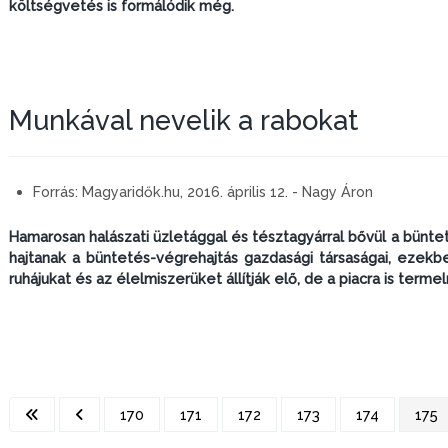
költségvetés is formálódik még.
Munkával nevelik a rabokat
Forrás:
Magyaridők.hu, 2016. április 12. - Nagy Áron
Hamarosan halászati üzletággal és tésztagyárral bővül a büntet
hajtanak a büntetés-végrehajtás gazdasági társaságai, ezekbe
ruhájukat és az élelmiszerüket állítják elő, de a piacra is terme
170
171
172
173
174
175