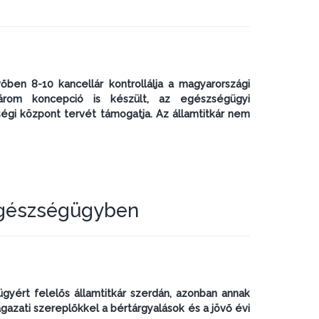
ben 8-10 kancellár kontrollálja a magyarországi
három koncepció is készült, az egészségügyi
égi központ tervét támogatja. Az államtitkár nem
egészségügyben
ért felelős államtitkár szerdán, azonban annak
gazati szereplőkkel a bértárgyalások és a jövő évi