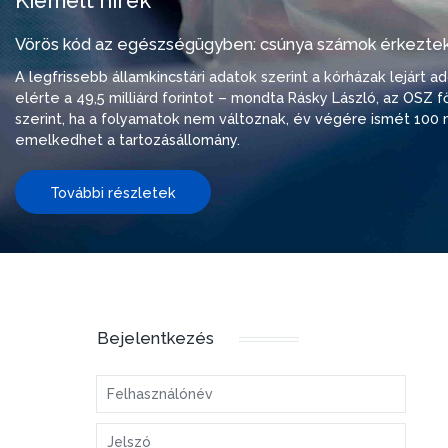
Kiemelt hírek
Vörös kód az egészségügyben: csúnya számok érkeztek
A legfrissebb államkincstári adatok szerint a kórházak lejárt 
elérte a 49,5 milliárd forintot – mondta Rásky László, az OSZ f
szerint, ha a folyamatok nem változnak, év végére ismét 100 m
emelkedhet a tartozásállomány.
További részletek
Bejelentkezés
Felhasználónév
Jelszó