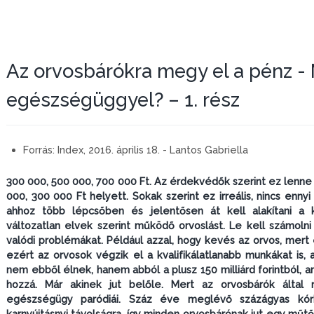
Az orvosbárókra megy el a pénz - 
egészségüggyel? – 1. rész
Forrás:
Index, 2016. április 18. - Lantos Gabriella
300 000, 500 000, 700 000 Ft. Az érdekvédők szerint ez lenne 
000, 300 000 Ft helyett. Sokak szerint ez irreális, nincs en
ahhoz több lépcsőben és jelentősen át kell alakítani a 
változatlan elvek szerint működő orvoslást. Le kell számolni
valódi problémákat. Például azzal, hogy kevés az orvos, mert
ezért az orvosok végzik el a kvalifikálatlanabb munkákat is,
nem ebből élnek, hanem abból a plusz 150 milliárd forintból
hozzá. Már akinek jut belőle. Mert az orvosbárók által 
egészségügy paródiái. Száz éve meglévő százágyas kór
karnyújtásnyi távolságra, így minden orvosbárónak jut egy műtő