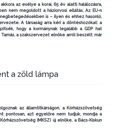
ora az esélye a korai, 65 év alatti halálozásra,
ben nem megoldott a háziorvosi ellátás. Az EU-n
 megbetegedésekben is – ilyen és ehhez hasonló,
rvezete. A társaság arra kéri a döntéshozókat: a
gzítsék, hogy a kormánynak legalább a GDP hat
 Tamás, a szakszervezet elnöke arról beszélt: már
ent a zöld lámpa
lgoznak az államtitkárságon, a Kórházszövetség
ent pontosan, azt egyelőre nem tudjuk, mondja a
Kórházszövetség (MKSZ) új elnöke, a Bács-Kiskun