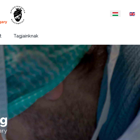
Válasszon nyelvet
t
Tagjainknak