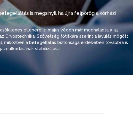
tegellátás is megsínyli, ha újra felpörög a kórházi
i csökkenés ellenére is, május végén már meghaladta a 42
ó, az Orvostechnikai Szövetség főtitkára szerint a javulás mögött
 áll, miközben a betegellátás biztonsága érdekében továbbra is
azdálkodásának stabilizálása.