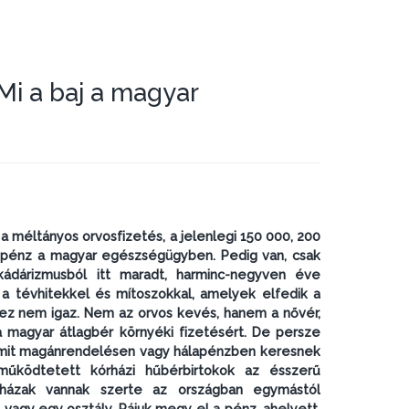
Mi a baj a magyar
a méltányos orvosfizetés, a jelenlegi 150 000, 200
nyi pénz a magyar egészségügyben. Pedig van, csak
kádárizmusból itt maradt, harminc-negyven éve
 a tévhitekkel és mítoszokkal, amelyek elfedik a
 ez nem igaz. Nem az orvos kevés, hanem a nővér,
 a magyar átlagbér környéki fizetésért. De persze
, amit magánrendelésen vagy hálapénzben keresnek
működtetett kórházi hűbérbirtokok az ésszerű
házak vannak szerte az országban egymástól
 vagy egy osztály. Rájuk megy el a pénz, ahelyett,