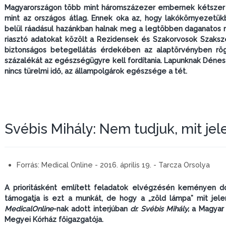
Magyarországon több mint háromszázezer embernek kétszer akk
mint az országos átlag. Ennek oka az, hogy lakókörnyezetük
belül ráadásul hazánkban halnak meg a legtöbben daganatos
riasztó adatokat közölt a Rezidensek és Szakorvosok Szaksze
biztonságos betegellátás érdekében az alaptörvényben rö
százalékát az egészségügyre kell fordítania. Lapunknak Dénes
nincs türelmi idő, az állampolgárok egészsége a tét.
Svébis Mihály: Nem tudjuk, mit jel
Forrás:
Medical Online - 2016. április 19. - Tarcza Orsolya
A prioritásként említett feladatok elvégzésén keményen do
támogatja is ezt a munkát, de hogy a „zöld lámpa” mit jel
MedicalOnline
-nak adott interjúban
dr. Svébis Mihály,
a Magyar 
Megyei Kórház főigazgatója.