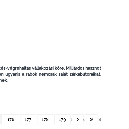
és-végrehajtás vállakozási köre. Milliárdos hasznot
n ugyanis a rabok nemcsak saját zárkabútoraikat,
lnek
.
176
177
178
179
175. oldal / 218