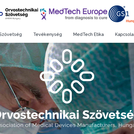
Szövetség
Tevékenység
MedTech Etika
Kapcsola