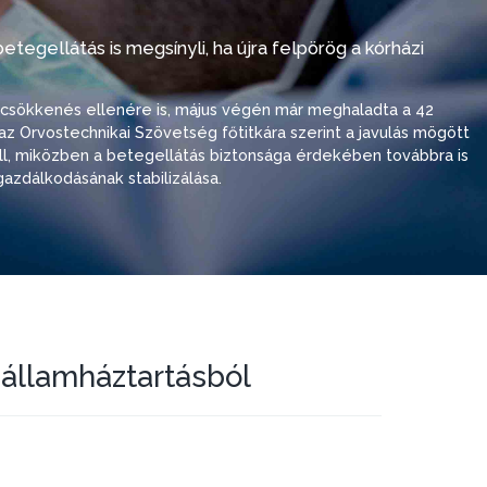
tegellátás is megsínyli, ha újra felpörög a kórházi
i csökkenés ellenére is, május végén már meghaladta a 42
ó, az Orvostechnikai Szövetség főtitkára szerint a javulás mögött
 áll, miközben a betegellátás biztonsága érdekében továbbra is
azdálkodásának stabilizálása.
 államháztartásból