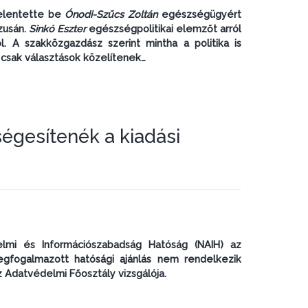
jelentette be
Ónodi-Szűcs Zoltán
egészségügyért
zusán.
Sinkó Eszter
egészségpolitikai elemzőt arról
. A szakközgazdász szerint mintha a politika is
csak választások közelítenek…
égesítenék a kiadási
elmi és Információszabadság Hatóság (NAIH) az
fogalmazott hatósági ajánlás nem rendelkezik
az Adatvédelmi Főosztály vizsgálója.