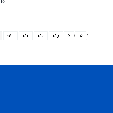
tő.
180
181
182
183
179. oldal / 218