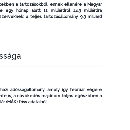
hetekben a tartozásokból, ennek ellenére a Magyar
e egy hónap alatt 11 milliárdról 14,3 milliárdra
erveknek: a teljes tartozásállomány 9,3 milliárd
óssága
órházi adósságállomány, amely így február végére
ezete is, a növekedés majdnem teljes egészében a
ár (MÁK) friss adataiból
.