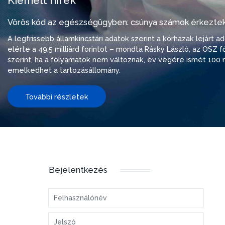
Kiemelt hírek
Vörös kód az egészségügyben: csúnya számok érkeztek
A legfrissebb államkincstári adatok szerint a kórházak lejárt 
elérte a 49,5 milliárd forintot – mondta Rásky László, az OSZ f
szerint, ha a folyamatok nem változnak, év végére ismét 100 m
emelkedhet a tartozásállomány.
További részletek
Bejelentkezés
Felhasználónév
Jelszó