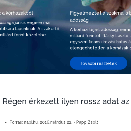
 a kórházakból
Figyelmeztet a szakma: a be
adósság
adóssága június végére már
őtitkára lapunknak. A szakértő
A kórházi lejárt adósság, ném
illiárd forint közelébe
milliárd forintot. Rásky Lászl
egyszeri finanszírozási hatás
elengedhetetlen a kórházak g
További részletek
Régen érkezett ilyen rossz adat az
Forrás:
napi.hu, 2016.március 22. - Papp Zsolt