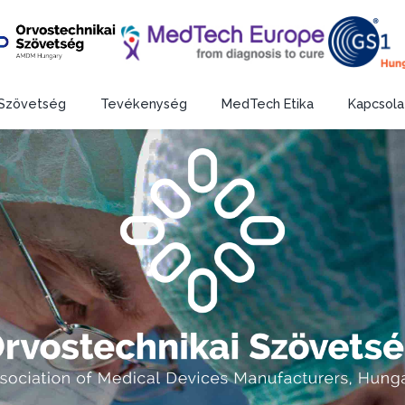
Szövetség
Tevékenység
MedTech Etika
Kapcsola