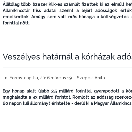
Állítólag több tízezer Klik-es számlát fizettek ki az elmúlt 
Államkincstár friss adatai szerint a lejárt adósságok érték
emelkedtek. Amúgy sem volt erős hónapja a költségvetési sz
forinttal nőtt.
Veszélyes határnál a kórházak ad
Forrás:
napi.hu, 2016.március 19. - Szepesi Anita
Egy hónap alatt újabb 3,5 milliárd forinttal gyarapodott a k
meghaladta a 43 milliárd forintot. Romlott az adósság szerk
60 napon túli állományt érintette - derül ki a Magyar Államkincst