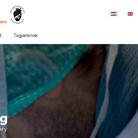
Válasszon nyelvet
t
Tagjainknak