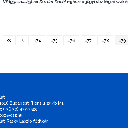
Világgazdaság
ban
Drexler Donát
egészségügyi stratégiai szakér
174
175
176
177
178
179
lat
1016 Budapest, Tigris u. 29/b I/1.
: (+36 30) 477-7520
 osz@osz.hu
at: Rásky László főtitkár