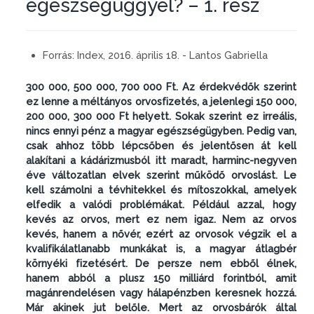
egészségüggyel? – 1. rész
Forrás:
Index, 2016. április 18. - Lantos Gabriella
300 000, 500 000, 700 000 Ft. Az érdekvédők szerint
ez lenne a méltányos orvosfizetés, a jelenlegi 150 000,
200 000, 300 000 Ft helyett. Sokak szerint ez irreális,
nincs ennyi pénz a magyar egészségügyben. Pedig van,
csak ahhoz több lépcsőben és jelentősen át kell
alakítani a kádárizmusból itt maradt, harminc-negyven
éve változatlan elvek szerint működő orvoslást. Le
kell számolni a tévhitekkel és mítoszokkal, amelyek
elfedik a valódi problémákat. Például azzal, hogy
kevés az orvos, mert ez nem igaz. Nem az orvos
kevés, hanem a nővér, ezért az orvosok végzik el a
kvalifikálatlanabb munkákat is, a magyar átlagbér
környéki fizetésért. De persze nem ebből élnek,
hanem abból a plusz 150 milliárd forintból, amit
magánrendelésen vagy hálapénzben keresnek hozzá.
Már akinek jut belőle. Mert az orvosbárók által