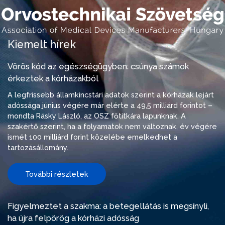
Kiemelt hírek
Vörös kód az egészségügyben: csúnya számok
érkeztek a kórházakból
A legfrissebb államkincstári adatok szerint a kórházak lejárt
adóssága június végére már elérte a 49,5 milliárd forintot –
mondta Rásky László, az OSZ főtitkára lapunknak. A
szakértő szerint, ha a folyamatok nem változnak, év végére
ismét 100 milliárd forint közelébe emelkedhet a
tartozásállomány.
További részletek
Figyelmeztet a szakma: a betegellátás is megsínyli,
ha újra felpörög a kórházi adósság