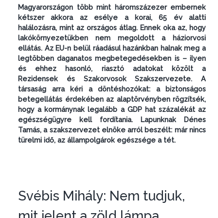
Magyarországon több mint háromszázezer embernek
kétszer akkora az esélye a korai, 65 év alatti
halálozásra, mint az országos átlag. Ennek oka az, hogy
lakókörnyezetükben nem megoldott a háziorvosi
ellátás. Az EU-n belül ráadásul hazánkban halnak meg a
legtöbben daganatos megbetegedésekben is – ilyen
és ehhez hasonló, riasztó adatokat közölt a
Rezidensek és Szakorvosok Szakszervezete. A
társaság arra kéri a döntéshozókat: a biztonságos
betegellátás érdekében az alaptörvényben rögzítsék,
hogy a kormánynak legalább a GDP hat százalékát az
egészségügyre kell fordítania. Lapunknak Dénes
Tamás, a szakszervezet elnöke arról beszélt: már nincs
türelmi idő, az állampolgárok egészsége a tét.
Svébis Mihály: Nem tudjuk,
mit jelent a zöld lámpa