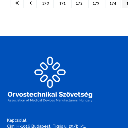
170
171
172
173
174
Kapcsolat
Cím: H-1016 Budapest, Tigris u. 29/b I/1.