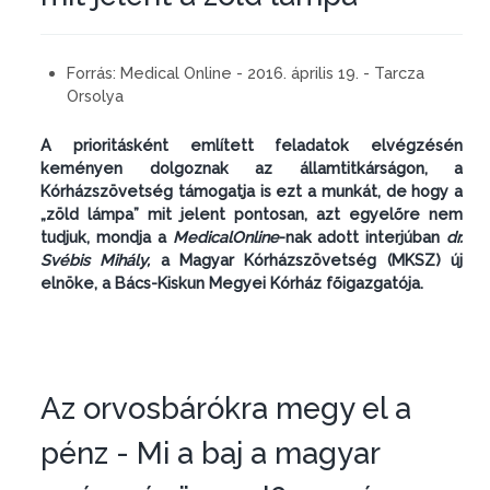
Forrás:
Medical Online - 2016. április 19. - Tarcza
Orsolya
A prioritásként említett feladatok elvégzésén
keményen dolgoznak az államtitkárságon, a
Kórházszövetség támogatja is ezt a munkát, de hogy a
„zöld lámpa” mit jelent pontosan, azt egyelőre nem
tudjuk, mondja a
MedicalOnline
-nak adott interjúban
dr.
Svébis Mihály,
a Magyar Kórházszövetség (MKSZ) új
elnöke, a Bács-Kiskun Megyei Kórház főigazgatója.
Az orvosbárókra megy el a
pénz - Mi a baj a magyar