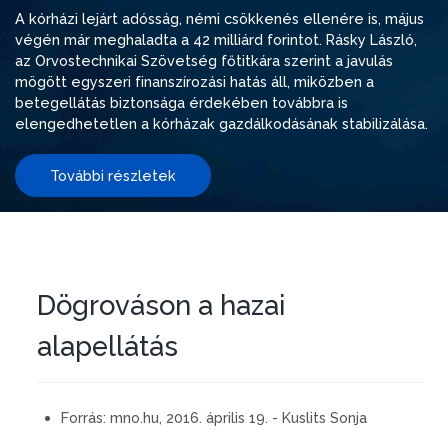
A kórházi lejárt adósság, némi csökkenés ellenére is, május
végén már meghaladta a 42 milliárd forintot. Rásky László,
az Orvostechnikai Szövetség főtitkára szerint a javulás
mögött egyszeri finanszírozási hatás áll, miközben a
betegellátás biztonsága érdekében továbbra is
elengedhetetlen a kórházak gazdálkodásának stabilizálása.
További részletek
Dögrováson a hazai
alapellátás
Forrás:
mno.hu, 2016. április 19. - Kuslits Sonja