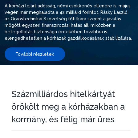
A kórházi lejárt adósság, némi csökkenés ellenére is, május
végén már meghaladta a 42 milliárd forintot. Rásky László,
az Orvostechnikai Szövetség főtitkára szerint a javulás
mögött egyszeri finanszírozási hatás áll, miközben a
betegellátás biztonsága érdekében továbbra is
elengedhetetlen a kórházak gazdálkodásának stabilizálása.
További részletek
Százmilliárdos hitelkártyát
örökölt meg a kórházakban a
kormány, és félig már üres