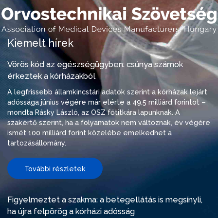
Kiemelt hírek
Vörös kód az egészségügyben: csúnya számok
érkeztek a kórházakból
A legfrissebb államkincstári adatok szerint a kórházak lejárt
adóssága június végére már elérte a 49,5 milliárd forintot –
mondta Rásky László, az OSZ főtitkára lapunknak. A
szakértő szerint, ha a folyamatok nem változnak, év végére
ismét 100 milliárd forint közelébe emelkedhet a
tartozásállomány.
További részletek
Figyelmeztet a szakma: a betegellátás is megsínyli,
ha újra felpörög a kórházi adósság