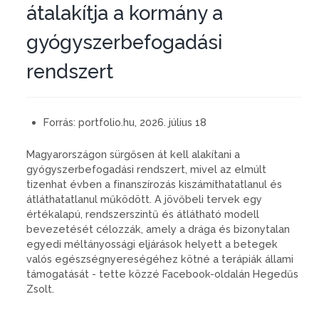
átalakítja a kormány a
gyógyszerbefogadási
rendszert
Forrás:
portfolio.hu, 2026. július 18
Magyarországon sürgősen át kell alakítani a
gyógyszerbefogadási rendszert, mivel az elmúlt
tizenhat évben a finanszírozás kiszámíthatatlanul és
átláthatatlanul működött. A jövőbeli tervek egy
értékalapú, rendszerszintű és átlátható modell
bevezetését célozzák, amely a drága és bizonytalan
egyedi méltányossági eljárások helyett a betegek
valós egészségnyereségéhez kötné a terápiák állami
támogatását - tette közzé Facebook-oldalán Hegedűs
Zsolt.