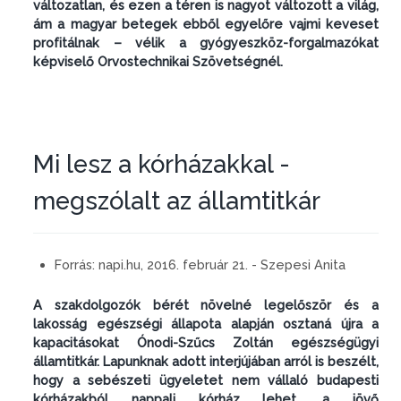
változatlan, és ezen a téren is nagyot változott a világ,
ám a magyar betegek ebből egyelőre vajmi keveset
profitálnak – vélik a gyógyeszköz-forgalmazókat
képviselő Orvostechnikai Szövetségnél.
Mi lesz a kórházakkal -
megszólalt az államtitkár
Forrás:
napi.hu, 2016. február 21. - Szepesi Anita
A szakdolgozók bérét növelné legelőször és a
lakosság egészségi állapota alapján osztaná újra a
kapacitásokat Ónodi-Szűcs Zoltán egészségügyi
államtitkár. Lapunknak adott interjújában arról is beszélt,
hogy a sebészeti ügyeletet nem vállaló budapesti
kórházakból nappali kórház lehet, a jövő