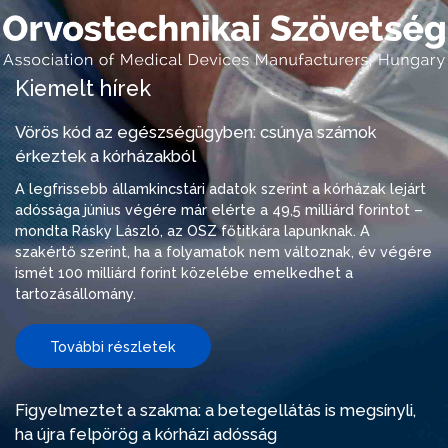
Kiemelt hírek
Vörös kód az egészségügyben: csúnya számok
érkeztek a kórházakból
A legfrissebb államkincstári adatok szerint a kórházak lejárt
adóssága június végére már elérte a 49,5 milliárd forintot –
mondta Rásky László, az OSZ főtitkára lapunknak. A
szakértő szerint, ha a folyamatok nem változnak, év végére
ismét 100 milliárd forint közelébe emelkedhet a
tartozásállomány.
További részletek
Figyelmeztet a szakma: a betegellátás is megsínyli,
ha újra felpörög a kórházi adósság