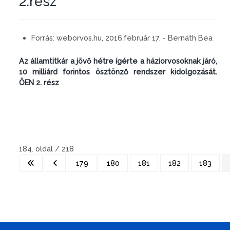
2.rész
Forrás:
weborvos.hu, 2016.február 17. - Bernáth Bea
Az államtitkár a jövő hétre ígérte a háziorvosoknak járó,
10 milliárd forintos ösztönző rendszer kidolgozását.
ÖEN 2. rész
184. oldal / 218
179
180
181
182
183