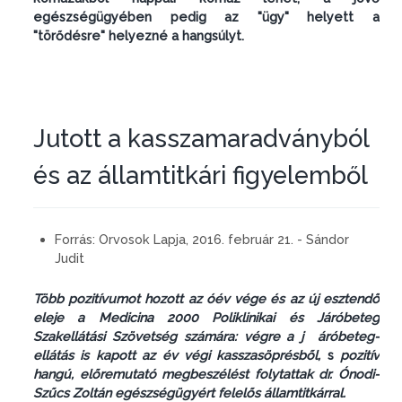
egészségügyében pedig az "ügy" helyett a
"törődésre" helyezné a hangsúlyt.
Jutott a kasszamaradványból
és az államtitkári figyelemből
Forrás:
Orvosok Lapja, 2016. február 21. - Sándor
Judit
Több pozitívumot hozott az óév vége és az új esztendő
eleje a Medicina 2000 Poliklinikai és Járóbeteg
Szakellátási Szövetség számára: végre a j áróbeteg-
ellátás is kapott az év végi kasszasöprésből,
s
pozitív
hangú, előremutató megbeszélést folytattak dr. Ónodi-
Szűcs Zoltán egészségügyért felelős államtitkárral.