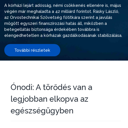
A kórházi lejárt adósság, némi csökkenés ellenére is, május
végén már meghaladta a 42 milliárd forintot. Rásky László,
az Orvostechnikai Szövetség főtitkára szerint a javulás
mögött egyszeri finanszírozási hatás áll, miközben a
betegellátás biztonsága érdekében továbbra is
elengedhetetlen a kórházak gazdálkodásának stabilizálása.
További részletek
Ónodi: A törődés van a
legjobban elkopva az
egészségügyben