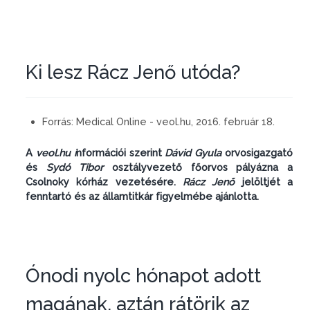
Ki lesz Rácz Jenő utóda?
Forrás:
Medical Online - veol.hu, 2016. február 18.
A
veol.hu i
nformációi szerint
Dávid Gyula
orvosigazgató
és
Sydó Tibor
osztályvezető főorvos pályázna a
Csolnoky kórház vezetésére.
Rácz Jenő
jelöltjét a
fenntartó és az államtitkár figyelmébe ajánlotta.
Ónodi nyolc hónapot adott
magának, aztán rátörik az