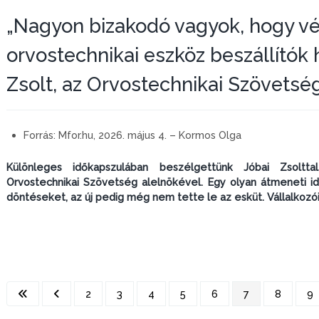
„Nagyon bizakodó vagyok, hogy vé
orvostechnikai eszköz beszállítók 
Zsolt, az Orvostechnikai Szövetsé
Forrás:
Mfor.hu, 2026. május 4. – Kormos Olga
Különleges időkapszulában beszélgettünk Jóbai Zsoltt
Orvostechnikai Szövetség alelnökével. Egy olyan átmeneti i
döntéseket, az új pedig még nem tette le az esküt. Vállalkozói 
2
3
4
5
6
7
8
9