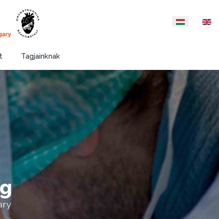
Válasszon nyelvet
t
Tagjainknak