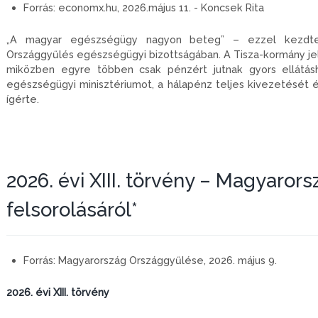
Forrás:
economx.hu, 2026.május 11. - Koncsek Rita
„A magyar egészségügy nagyon beteg” – ezzel kezdte m
Országgyűlés egészségügyi bizottságában. A Tisza-kormány jelöl
miközben egyre többen csak pénzért jutnak gyors ellátáshoz
egészségügyi minisztériumot, a hálapénz teljes kivezetését és
ígérte.
2026. évi XIII. törvény – Magyaror
felsorolásáról*
Forrás:
Magyarország Országgyűlése, 2026. május 9.
2026. évi XIII. törvény