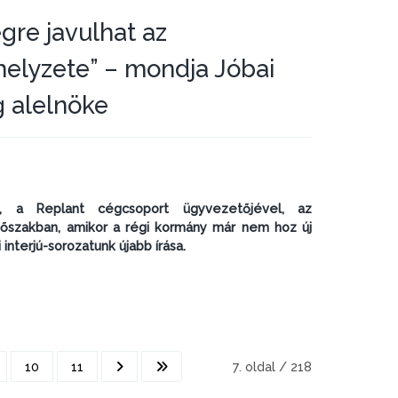
gre javulhat az
helyzete” – mondja Jóbai
g alelnöke
al, a Replant cégcsoport ügyvezetőjével, az
dőszakban, amikor a régi kormány már nem hoz új
interjú-sorozatunk újabb írása.
10
11
7. oldal / 218