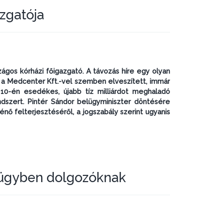
zgatója
ágos kórházi főigazgató. A távozás híre egy olyan
 a Medcenter Kft.-vel szemben elveszített, immár
us 10-én esedékes, újabb tíz milliárdot meghaladó
ndszert. Pintér Sándor belügyminiszter döntésére
nő felterjesztéséről, a jogszabály szerint ugyanis
gügyben dolgozóknak