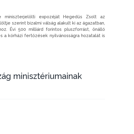
iniszterjelölti expozéját Hegedűs Zsolt az
tje szerint bizalmi válság alakult ki az ágazatban,
. Évi 500 milliárd forintos pluszforrást, önálló
 a kórházi fertőzések nyilvánosságra hozatalát is
szág minisztériumainak