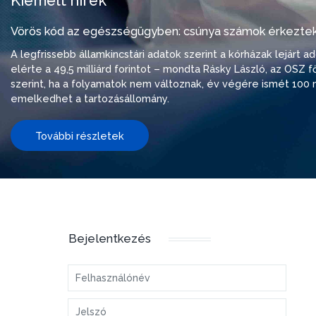
Kiemelt hírek
Vörös kód az egészségügyben: csúnya számok érkeztek
A legfrissebb államkincstári adatok szerint a kórházak lejárt 
elérte a 49,5 milliárd forintot – mondta Rásky László, az OSZ f
szerint, ha a folyamatok nem változnak, év végére ismét 100 m
emelkedhet a tartozásállomány.
További részletek
Bejelentkezés
Felhasználónév
Jelszó