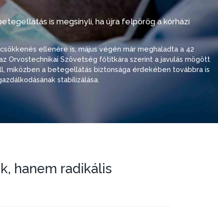
tegellátás is megsínyli, ha újra felpörög a kórházi
i csökkenés ellenére is, május végén már meghaladta a 42
ó, az Orvostechnikai Szövetség főtitkára szerint a javulás mögött
 áll, miközben a betegellátás biztonsága érdekében továbbra is
azdálkodásának stabilizálása.
k, hanem radikális