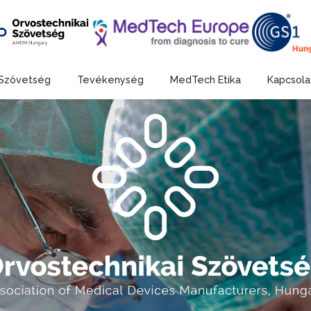
Szövetség
Tevékenység
MedTech Etika
Kapcsola