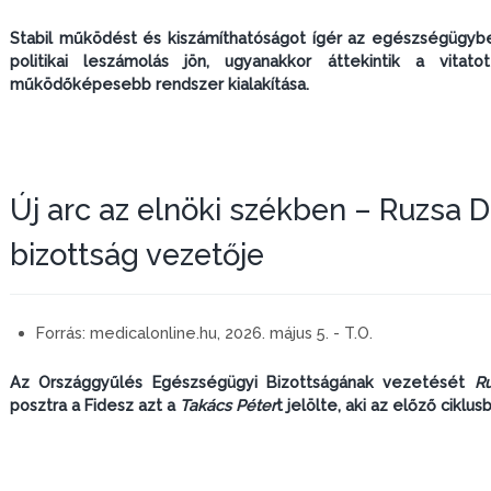
Stabil működést és kiszámíthatóságot ígér az egészségügyb
politikai leszámolás jön, ugyanakkor áttekintik a vit
működőképesebb rendszer kialakítása.
Új arc az elnöki székben – Ruzsa 
bizottság vezetője
Forrás:
medicalonline.hu, 2026. május 5. - T.O.
Az Országgyűlés Egészségügyi Bizottságának vezetését
R
posztra a Fidesz azt a
Takács Péter
t jelölte, aki az előző ciklu