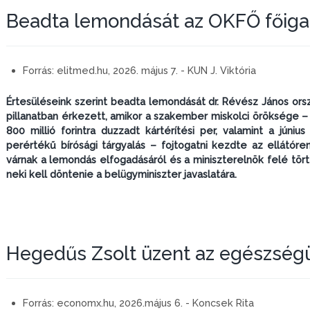
Beadta lemondását az OKFŐ főiga
Forrás:
elitmed.hu, 2026. május 7. - KUN J. Viktória
Értesüléseink szerint beadta lemondását dr. Révész János orsz
pillanatban érkezett, amikor a szakember miskolci öröksége –
800 millió forintra duzzadt kártérítési per, valamint a júni
perértékű bírósági tárgyalás – fojtogatni kezdte az ellátóre
várnak a lemondás elfogadásáról és a miniszterelnök felé törté
neki kell döntenie a belügyminiszter javaslatára.
Hegedűs Zsolt üzent az egészsé
Forrás:
economx.hu, 2026.május 6. - Koncsek Rita