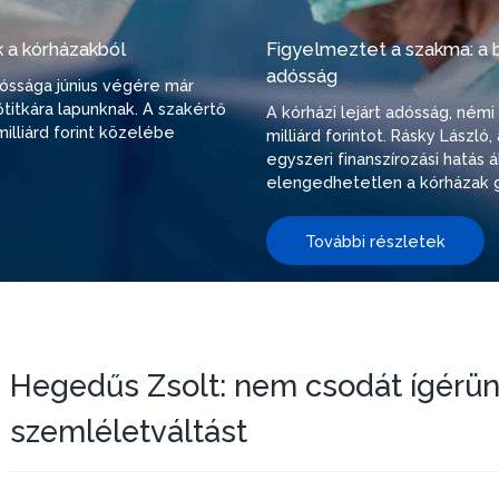
 a kórházakból
Figyelmeztet a szakma: a be
adósság
adóssága június végére már
őtitkára lapunknak. A szakértő
A kórházi lejárt adósság, ném
illiárd forint közelébe
milliárd forintot. Rásky Lászl
egyszeri finanszírozási hatás
elengedhetetlen a kórházak g
További részletek
Hegedűs Zsolt: nem csodát ígérün
szemléletváltást