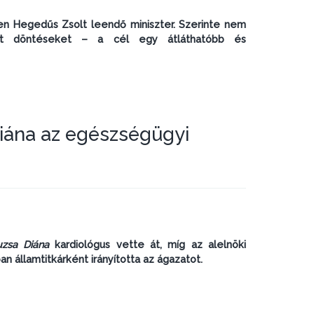
en Hegedűs Zsolt leendő miniszter. Szerinte nem
atott döntéseket – a cél egy átláthatóbb és
Diána az egészségügyi
uzsa Diána
kardiológus vette át, míg az alelnöki
sban államtitkárként irányította az ágazatot.