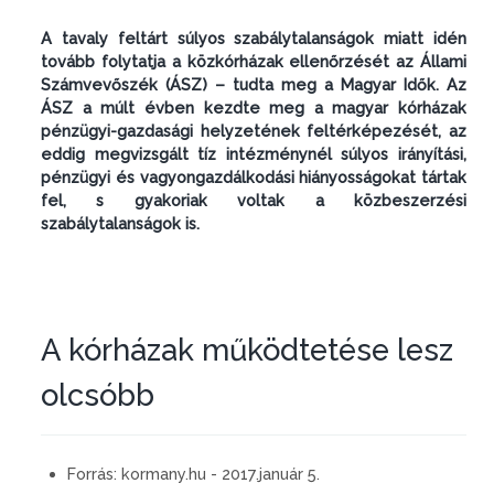
A tavaly feltárt súlyos szabálytalanságok miatt idén
tovább folytatja a közkórházak ellenőrzését az Állami
Számvevőszék (ÁSZ) – tudta meg a Magyar Idők. Az
ÁSZ a múlt évben kezdte meg a magyar kórházak
pénzügyi-gazdasági helyzetének feltérképezé­sét, az
eddig megvizsgált tíz intézménynél súlyos irányítási,
pénzügyi és vagyongazdálkodási hiányosságokat tártak
fel, s gyakoriak voltak a közbeszerzési
szabálytalanságok is.
A kórházak működtetése lesz
olcsóbb
Forrás:
kormany.hu - 2017.január 5.