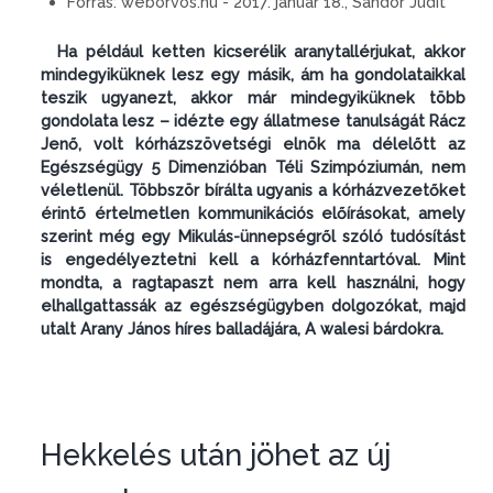
Forrás:
weborvos.hu - 2017. január 18., Sándor Judit
Ha például ketten kicserélik aranytallérjukat, akkor
mindegyiküknek lesz egy másik, ám ha gondolataikkal
teszik ugyanezt, akkor már mindegyiküknek több
gondolata lesz – idézte egy állatmese tanulságát Rácz
Jenő, volt kórházszövetségi elnök ma délelőtt az
Egészségügy 5 Dimenzióban Téli Szimpóziumán, nem
véletlenül. Többször bírálta ugyanis a kórházvezetőket
érintő értelmetlen kommunikációs előírásokat, amely
szerint még egy Mikulás-ünnepségről szóló tudósítást
is engedélyeztetni kell a kórházfenntartóval. Mint
mondta, a ragtapaszt nem arra kell használni, hogy
elhallgattassák az egészségügyben dolgozókat, majd
utalt Arany János híres balladájára, A walesi bárdokra.
Hekkelés után jöhet az új