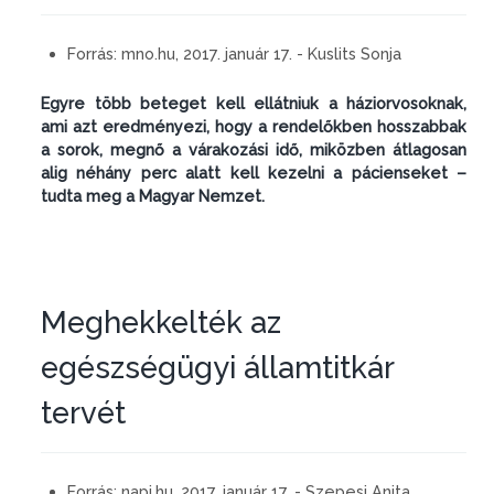
Forrás:
mno.hu, 2017. január 17. - Kuslits Sonja
Egyre több beteget kell ellátniuk a háziorvosoknak,
ami azt eredményezi, hogy a rendelőkben hosszabbak
a sorok, megnő a várakozási idő, miközben átlagosan
alig néhány perc alatt kell kezelni a pácienseket –
tudta meg a Magyar Nemzet.
Meghekkelték az
egészségügyi államtitkár
tervét
Forrás:
napi.hu, 2017. január 17. - Szepesi Anita