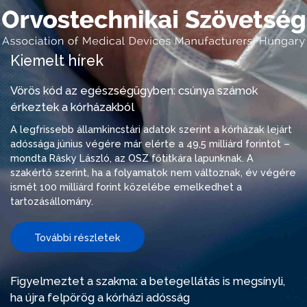
Kiemelt hírek
Vörös kód az egészségügyben: csúnya számok
érkeztek a kórházakból
A legfrissebb államkincstári adatok szerint a kórházak lejárt
adóssága június végére már elérte a 49,5 milliárd forintot –
mondta Rásky László, az OSZ főtitkára lapunknak. A
szakértő szerint, ha a folyamatok nem változnak, év végére
ismét 100 milliárd forint közelébe emelkedhet a
tartozásállomány.
További részletek
Figyelmeztet a szakma: a betegellátás is megsínyli,
ha újra felpörög a kórházi adósság