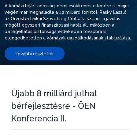
A kórházi lejárt adósság, némi csökkenés ellenére is, május
végén már meghaladta a 42 milliárd forintot. Rásky László,
az Orvostechnikai Szövetség főtitkára szerint a javulás
mögött egyszeri finanszírozási hatás áll, miközben a
betegellátás biztonsága érdekében továbbra is
elengedhetetlen a kórházak gazdálkodásának stabilizálása.
További részletek
Újabb 8 milliárd juthat
bérfejlesztésre - ÖEN
Konferencia II.