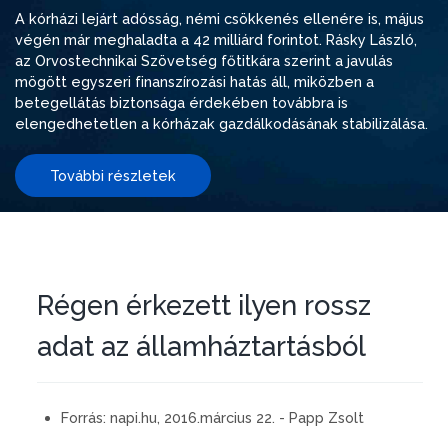
A kórházi lejárt adósság, némi csökkenés ellenére is, május
végén már meghaladta a 42 milliárd forintot. Rásky László,
az Orvostechnikai Szövetség főtitkára szerint a javulás
mögött egyszeri finanszírozási hatás áll, miközben a
betegellátás biztonsága érdekében továbbra is
elengedhetetlen a kórházak gazdálkodásának stabilizálása.
További részletek
Régen érkezett ilyen rossz
adat az államháztartásból
Forrás:
napi.hu, 2016.március 22. - Papp Zsolt