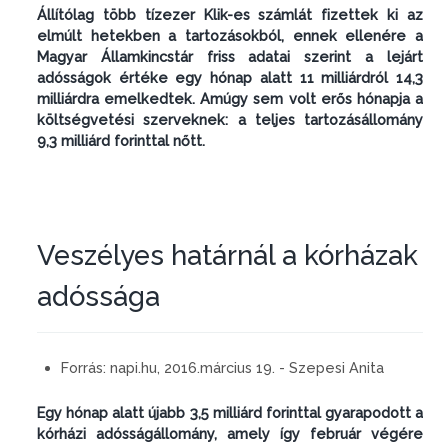
Állítólag több tízezer Klik-es számlát fizettek ki az
elmúlt hetekben a tartozásokból, ennek ellenére a
Magyar Államkincstár friss adatai szerint a lejárt
adósságok értéke egy hónap alatt 11 milliárdról 14,3
milliárdra emelkedtek. Amúgy sem volt erős hónapja a
költségvetési szerveknek: a teljes tartozásállomány
9,3 milliárd forinttal nőtt.
Veszélyes határnál a kórházak
adóssága
Forrás:
napi.hu, 2016.március 19. - Szepesi Anita
Egy hónap alatt újabb 3,5 milliárd forinttal gyarapodott a
kórházi adósságállomány, amely így február végére