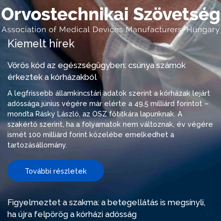
Kiemelt hírek
Vörös kód az egészségügyben: csúnya számok
érkeztek a kórházakból
A legfrissebb államkincstári adatok szerint a kórházak lejárt
adóssága június végére már elérte a 49,5 milliárd forintot –
mondta Rásky László, az OSZ főtitkára lapunknak. A
szakértő szerint, ha a folyamatok nem változnak, év végére
ismét 100 milliárd forint közelébe emelkedhet a
tartozásállomány.
További részletek
Figyelmeztet a szakma: a betegellátás is megsínyli,
ha újra felpörög a kórházi adósság