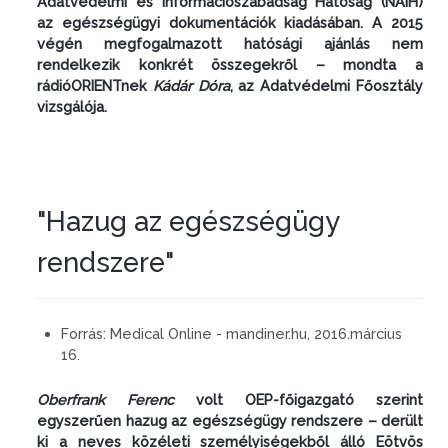
Adatvédelmi és Információszabadság Hatóság (NAIH)
az egészségügyi dokumentációk kiadásában. A 2015
végén megfogalmazott hatósági ajánlás nem
rendelkezik konkrét összegekről – mondta a
rádióORIENTnek
Kádár Dóra
, az Adatvédelmi Főosztály
vizsgálója.
"Hazug az egészségügy
rendszere"
Forrás:
Medical Online - mandiner.hu, 2016.március
16.
Oberfrank Ferenc
volt OEP-főigazgató szerint
egyszerűen hazug az egészségügy rendszere – derült
ki a neves közéleti személyiségekből álló Eötvös