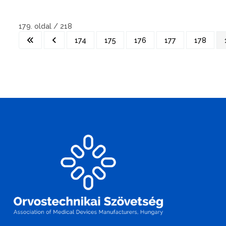
179. oldal / 218
174
175
176
177
178