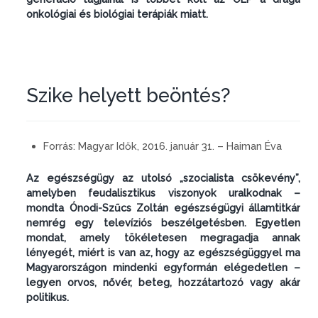
onkológiai és bioló­giai terápiák miatt.
Szike helyett beöntés?
Forrás:
Magyar Idők, 2016. január 31. – Haiman Éva
Az egészségügy az utolsó „szocialista csökevény”,
amelyben feudalisztikus viszonyok uralkodnak –
mondta Ónodi-Szűcs Zoltán egészségügyi államtitkár
nemrég egy televíziós beszélgetésben. Egyetlen
mondat, amely tökéletesen megragadja annak
lényegét, miért is van az, hogy az egészségüggyel ma
Magyarországon mindenki egyformán elégedetlen –
legyen orvos, nővér, beteg, hozzátartozó vagy akár
politikus.