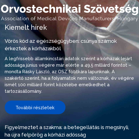
Kiemelt hírek
Vörös kód az egészségügyben: csúnya számok
érkeztek a kórházakból
A legfrissebb államkincstári adatok szerint a kórházak lejárt
adóssága június végére már elérte a 49,5 milliárd forintot –
mondta Rásky László, az OSZ főtitkára lapunknak. A
szakértő szerint, ha a folyamatok nem változnak, év végére
ismét 100 milliárd forint közelébe emelkedhet a
tartozásállomány.
További részletek
Figyelmeztet a szakma: a betegellátás is megsínyli,
ha újra felpörög a kórházi adósság