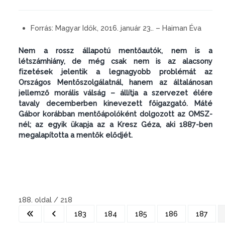
Forrás:
Magyar Idők, 2016. január 23.. – Haiman Éva
Nem a rossz állapotú mentőautók, nem is a
létszámhiány, de még csak nem is az alacsony
fizetések jelentik a legnagyobb problémát az
Országos Mentőszolgálatnál, hanem az általánosan
jellemző morális válság – állítja a szervezet élére
tavaly decemberben kinevezett főigazgató. Máté
Gábor korábban mentőápolóként dolgozott az OMSZ-
nél; az egyik ükapja az a Kresz Géza, aki 1887-ben
megalapította a mentők elődjét.
188. oldal / 218
183
184
185
186
187