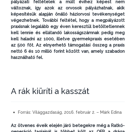
pályázati feltételek a múlt évihez képest nem
változnak, így azok az orvosok pályázhatnak, akik
képesítésük alapján önálló háziorvosi tevékenységet
végezhetnek. További feltétel, hogy a megpályázott
praxisnak legalább egy éven keresztül betöltetlennek
kell lennie és ellátandó lakosságszámnak pedig meg
kell haladni az 1000, illetve gyermekpraxis esetében
az 500 főt. Az elnyerhető támogatási összeg a praxis
nettó 6 és 10 millió forint között van, amely szabadon
használható fel.
A rák kiüríti a kasszát
Forrás:
Világgazdaság, 2016. február 2. – Márk Edina
Az ötvenes éveik elején járó betegekre még a Ratkó-
generáció tagjainál is többet költ az OEP a drága