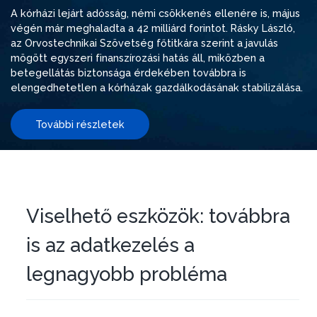
A kórházi lejárt adósság, némi csökkenés ellenére is, május
végén már meghaladta a 42 milliárd forintot. Rásky László,
az Orvostechnikai Szövetség főtitkára szerint a javulás
mögött egyszeri finanszírozási hatás áll, miközben a
betegellátás biztonsága érdekében továbbra is
elengedhetetlen a kórházak gazdálkodásának stabilizálása.
További részletek
Viselhető eszközök: továbbra
is az adatkezelés a
legnagyobb probléma