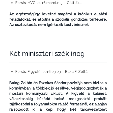
Forrás:
HVG, 2016.március 5. - Gáti Júlia
Az egészségügy levetné magáról a krónikus ellátási
feladatokat, és áttolná a szociális gondozás térfelére.
Az osztozkodás nem ígérkezik testvériesnek
.
Két miniszteri szék inog
Forrás:
Figyelő, 2016.03.03. - Baka F. Zoltán
Balog Zoltán és Fazekas Sándor pozíciója nem biztos a
kormányban, a többiek jó eséllyel végigdolgozhatják a
mostani kormányzati ciklust. A Figyelő a kabinet,
választásokig húzódó belső mozgásairól próbált
tájékozódni a folyamatokra rálátó forrásainál, ez alapján
rajzolódott ki a kép, hogy két tárcavezetőjét