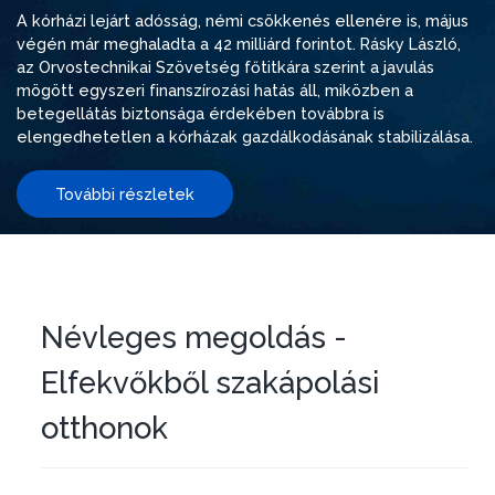
A kórházi lejárt adósság, némi csökkenés ellenére is, május
végén már meghaladta a 42 milliárd forintot. Rásky László,
az Orvostechnikai Szövetség főtitkára szerint a javulás
mögött egyszeri finanszírozási hatás áll, miközben a
betegellátás biztonsága érdekében továbbra is
elengedhetetlen a kórházak gazdálkodásának stabilizálása.
További részletek
Névleges megoldás -
Elfekvőkből szakápolási
otthonok