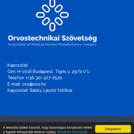
Kapcsolat
Cím: H-1016 Budapest, Tigris u. 29/b I/1.
Telefon: (+36 30) 477-7520
E-mail: osz@osz.hu
Kapcsolat: Rásky László főtitkár
Adatvédelmi és adatbiztonsági szabályzat
.
A weboldal sütiket használ, hogy biztonságos böngészés mellett
Elfogadom!
a legjobb felhasználói élményt nyújtsa.
Részletes információk