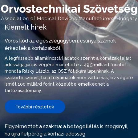
Kiemelt hírek
Vörös kód az egészségügyben: csúnya számok
érkeztek a kórházakból
A legfrissebb államkincstári adatok szerint a kórházak lejárt
adóssága június végére már elérte a 49,5 milliárd forintot –
mondta Rásky László, az OSZ főtitkára lapunknak. A
szakértő szerint, ha a folyamatok nem változnak, év végére
ismét 100 milliárd forint közelébe emelkedhet a
tartozásállomány.
További részletek
Figyelmeztet a szakma: a betegellátás is megsínyli,
ha újra felpörög a kórházi adósság