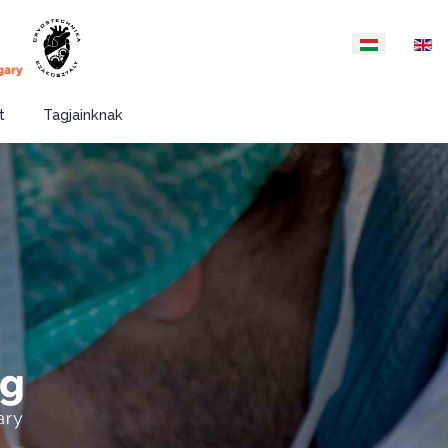
Válasszon nyelvet
t
Tagjainknak