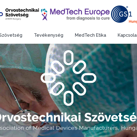
Szövetség
Tevékenység
MedTech Etika
Kapcsola