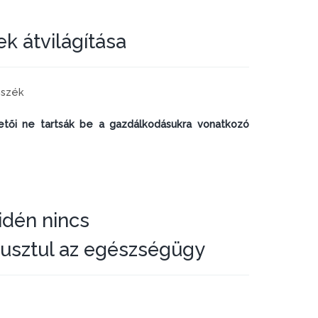
ek átvilágítása
őszék
ői ne tartsák be a gazdálkodásukra vonatkozó
idén nincs
pusztul az egészségügy