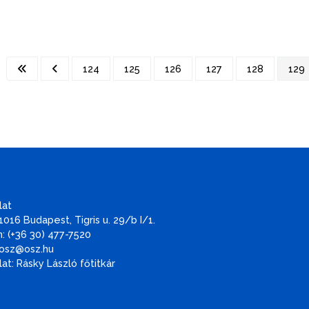
124
125
126
127
128
129
lat
1016 Budapest, Tigris u. 29/b I/1.
: (+36 30) 477-7520
 osz@osz.hu
at: Rásky László főtitkár