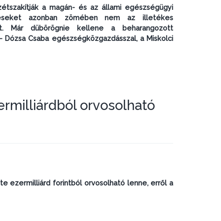
zétszakítják a magán- és az állami egészségügyi
téseket azonban zömében nem az illetékes
at. Már dübörögnie kellene a beharangozott
– Dózsa Csaba egészségközgazdásszal, a Miskolci
rmilliárdból orvosolható
ezermilliárd forintból orvosolható lenne, erről a