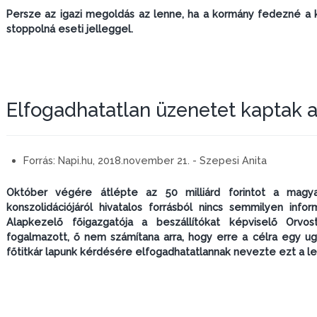
Persze az igazi megoldás az lenne, ha a kormány fedezné a
stoppolná eseti jelleggel.
Elfogadhatatlan üzenetet kaptak a 
Forrás:
Napi.hu, 2018.november 21. - Szepesi Anita
Október végére átlépte az 50 milliárd forintot a magyar
konszolidációjáról hivatalos forrásból nincs semmilyen infor
Alapkezelő főigazgatója a beszállítókat képviselő Orvos
fogalmazott, ő nem számítana arra, hogy erre a célra egy ugy
főtitkár lapunk kérdésére elfogadhatatlannak nevezte ezt a l