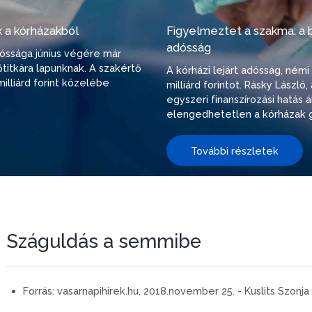
 a kórházakból
Figyelmeztet a szakma: a be
adósság
adóssága június végére már
őtitkára lapunknak. A szakértő
A kórházi lejárt adósság, ném
illiárd forint közelébe
milliárd forintot. Rásky Lászl
egyszeri finanszírozási hatás
elengedhetetlen a kórházak g
További részletek
Száguldás a semmibe
Forrás:
vasarnapihirek.hu, 2018.november 25. - Kuslits Szonja