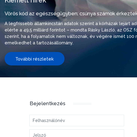
Kiemelt hírek
Vörös kód az egészségügyben: csúnya számok érkeztek
A legfrissebb államkincstári adatok szerint a kórházak lejárt 
elérte a 49,5 milliárd forintot – mondta Rásky László, az OSZ f
szerint, ha a folyamatok nem változnak, év végére ismét 100 m
emelkedhet a tartozásállomány.
További részletek
Bejelentkezés
Felhasználónév
Jelszó