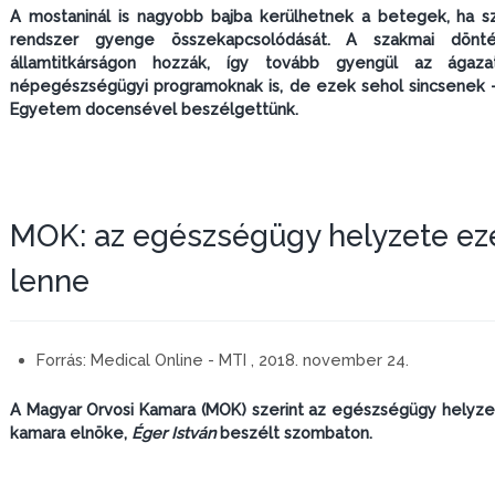
A mostaninál is nagyobb bajba kerülhetnek a betegek, ha s
rendszer gyenge összekapcsolódását. A szakmai dön
államtitkárságon hozzák, így tovább gyengül az ágaz
népegészségügyi programoknak is, de ezek sehol sincsenek 
Egyetem docensével beszélgettünk.
MOK: az egészségügy helyzete eze
lenne
Forrás:
Medical Online - MTI , 2018. november 24.
A Magyar Orvosi Kamara (MOK) szerint az egészségügy helyzete 
kamara elnöke,
Éger István
beszélt szombaton.