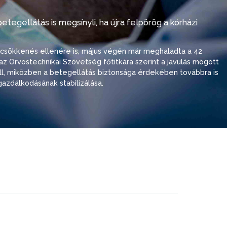
tegellátás is megsínyli, ha újra felpörög a kórházi
i csökkenés ellenére is, május végén már meghaladta a 42
ó, az Orvostechnikai Szövetség főtitkára szerint a javulás mögött
 áll, miközben a betegellátás biztonsága érdekében továbbra is
azdálkodásának stabilizálása.