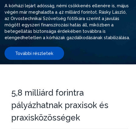
A kórházi lejárt adósság, némi csökkenés ellenére is, május
végén már meghaladta a 42 milliárd forintot. Rásky László,
az Orvostechnikai Szövetség főtitkára szerint a javulás
mögött egyszeri finanszírozási hatás áll, miközben a
betegellátás biztonsága érdekében továbbra is
elengedhetetlen a kórházak gazdálkodásának stabilizálása.
További részletek
5,8 milliárd forintra
pályázhatnak praxisok és
praxisközösségek