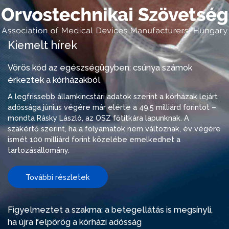
Kiemelt hírek
Vörös kód az egészségügyben: csúnya számok
érkeztek a kórházakból
A legfrissebb államkincstári adatok szerint a kórházak lejárt
adóssága június végére már elérte a 49,5 milliárd forintot –
mondta Rásky László, az OSZ főtitkára lapunknak. A
szakértő szerint, ha a folyamatok nem változnak, év végére
ismét 100 milliárd forint közelébe emelkedhet a
tartozásállomány.
További részletek
Figyelmeztet a szakma: a betegellátás is megsínyli,
ha újra felpörög a kórházi adósság