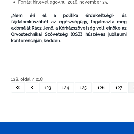
Forrás:
hirlevel.egov.hu, 2018. november 25.
„Nem éri el a politika érdekeltségi- és
fájdalomküszöbét az egészségügy, fogalmazta meg
axiómáját Rácz Jenő, a Kórházszövetség volt elnöke az
Orvostechnikai Szövetség (OSZ) húszéves jubileumi
konferenciáján, kedden.
128. oldal / 218
123
124
125
126
127