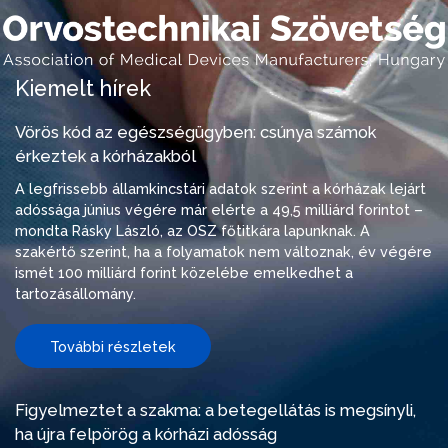
Kiemelt hírek
Vörös kód az egészségügyben: csúnya számok
érkeztek a kórházakból
A legfrissebb államkincstári adatok szerint a kórházak lejárt
adóssága június végére már elérte a 49,5 milliárd forintot –
mondta Rásky László, az OSZ főtitkára lapunknak. A
szakértő szerint, ha a folyamatok nem változnak, év végére
ismét 100 milliárd forint közelébe emelkedhet a
tartozásállomány.
További részletek
Figyelmeztet a szakma: a betegellátás is megsínyli,
ha újra felpörög a kórházi adósság