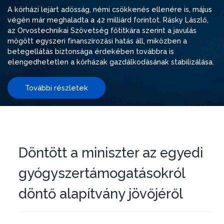
A kórházi lejárt adósság, némi csökkenés ellenére is, május
végén már meghaladta a 42 milliárd forintot. Rásky László,
az Orvostechnikai Szövetség főtitkára szerint a javulás
mögött egyszeri finanszírozási hatás áll, miközben a
betegellátás biztonsága érdekében továbbra is
elengedhetetlen a kórházak gazdálkodásának stabilizálása.
További részletek
Döntött a miniszter az egyedi
gyógyszertámogatásokról
döntő alapítvány jövőjéről