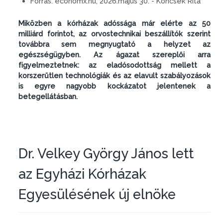
Forrás:
economx.hu, 2026.május 30. - Koncsek Rita
Miközben a kórházak adóssága már elérte az 50
milliárd forintot, az orvostechnikai beszállítók szerint
továbbra sem megnyugtató a helyzet az
egészségügyben. Az ágazat szereplői arra
figyelmeztetnek: az eladósodottság mellett a
korszerűtlen technológiák és az elavult szabályozások
is egyre nagyobb kockázatot jelentenek a
betegellátásban.
Dr. Velkey György János lett
az Egyházi Kórházak
Egyesülésének új elnöke