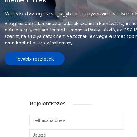
Kiemelt hírek
Vörös kód az egészségügyben: csúnya számok érkeztek
A legfrissebb államkincstári adatok szerint a kórházak lejárt 
elérte a 49,5 milliárd forintot – mondta Rásky László, az OSZ f
szerint, ha a folyamatok nem változnak, év végére ismét 100 m
emelkedhet a tartozásállomány.
További részletek
Bejelentkezés
Felhasználónév
Jelszó