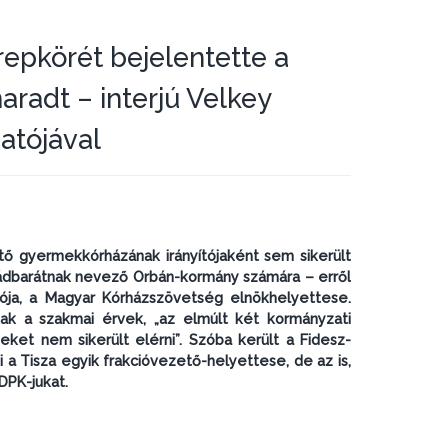
erepkörét bejelentette a
aradt – interjú Velkey
atójával
ő gyermekkórházának irányítójaként sem sikerült
ládbarátnak nevező Orbán-kormány számára – erről
ja, a Magyar Kórházszövetség elnökhelyettese.
tak a szakmai érvek, „az elmúlt két kormányzati
ket nem sikerült elérni”. Szóba került a Fidesz-
i a Tisza egyik frakcióvezető-helyettese, de az is,
DPK-jukat.