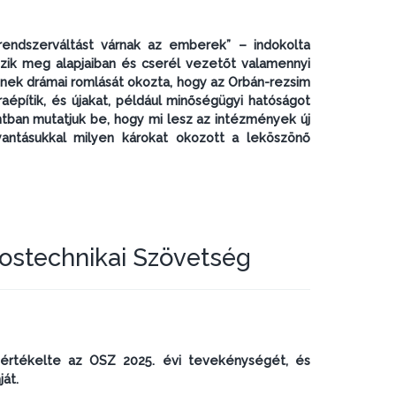
ndszerváltást várnak az emberek” – indokolta
ozik meg alapjaiban és cserél vezetőt valamennyi
nek drámai romlását okozta, hogy az Orbán-rezsim
raépítik, és újakat, például minőségügyi hatóságot
ntban mutatjuk be, hogy mi lesz az intézmények új
antásukkal milyen károkat okozott a leköszönő
rvostechnikai Szövetség
 értékelte az OSZ 2025. évi tevekénységét, és
át.