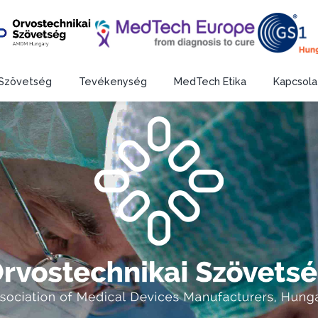
Szövetség
Tevékenység
MedTech Etika
Kapcsola