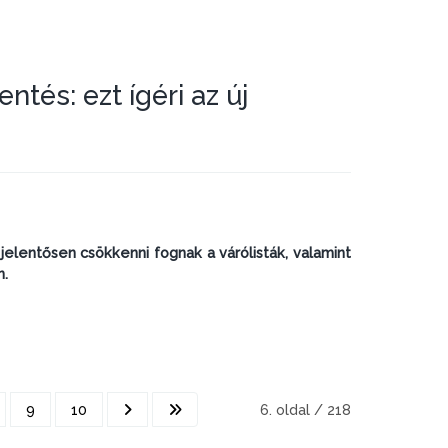
tés: ezt ígéri az új
jelentősen csökkenni fognak a várólisták, valamint
n.
9
10
6. oldal / 218