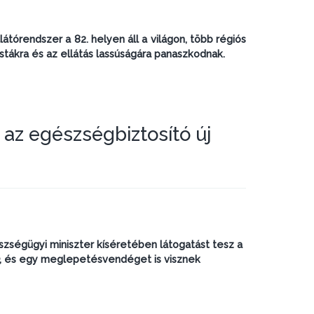
átórendszer a 82. helyen áll a világon, több régiós
stákra és az ellátás lassúságára panaszkodnak.
k az egészségbiztosító új
szségügyi miniszter kíséretében látogatást tesz a
, és egy meglepetésvendéget is visznek