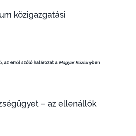
rium közigazgatási
, az erről szóló határozat a
Magyar Közlöny
ben
zségügyet – az ellenállók