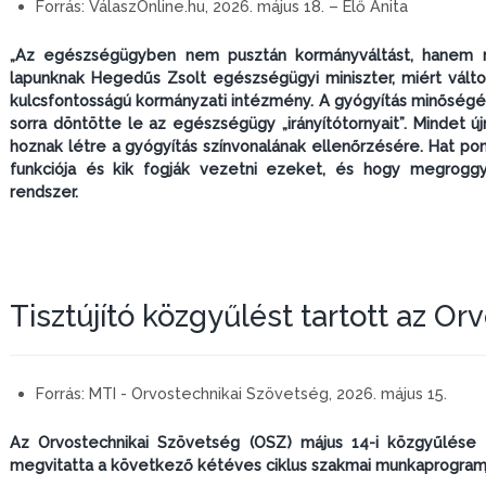
Forrás:
VálaszOnline.hu, 2026. május 18. – Élő Anita
„Az egészségügyben nem pusztán kormányváltást, hanem re
lapunknak Hegedűs Zsolt egészségügyi miniszter, miért vált
kulcsfontosságú kormányzati intézmény. A gyógyítás minőségé
sorra döntötte le az egészségügy „irányítótornyait”. Mindet új
hoznak létre a gyógyítás színvonalának ellenőrzésére. Hat po
funkciója és kik fogják vezetni ezeket, és hogy megroggy
rendszer.
Tisztújító közgyűlést tartott az O
Forrás:
MTI - Orvostechnikai Szövetség, 2026. május 15.
Az Orvostechnikai Szövetség (OSZ) május 14-i közgyűlése
megvitatta a következő kétéves ciklus szakmai munkaprogramj