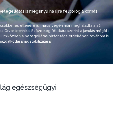
tegellátás is megsínyli, ha újra felpörög a kórházi
i csökkenés ellenére is, május végén már meghaladta a 42
ó, az Orvostechnikai Szövetség főtitkára szerint a javulás mögött
 áll, miközben a betegellátás biztonsága érdekében továbbra is
azdálkodásának stabilizálása.
ilág egészségügyi