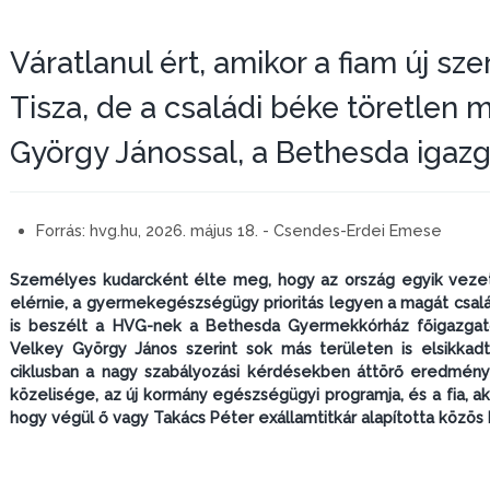
Váratlanul ért, amikor a fiam új sz
Tisza, de a családi béke töretlen m
György Jánossal, a Bethesda igazg
Forrás:
hvg.hu, 2026. május 18. - Csendes-Erdei Emese
Személyes kudarcként élte meg, hogy az ország egyik vezet
elérnie, a gyermekegészségügy prioritás legyen a magát csa
is beszélt a HVG-nek a Bethesda Gyermekkórház főigazgató
Velkey György János szerint sok más területen is elsikkad
ciklusban a nagy szabályozási kérdésekben áttörő eredménye
közelisége, az új kormány egészségügyi programja, és a fia, ak
hogy végül ő vagy Takács Péter exállamtitkár alapította közös 