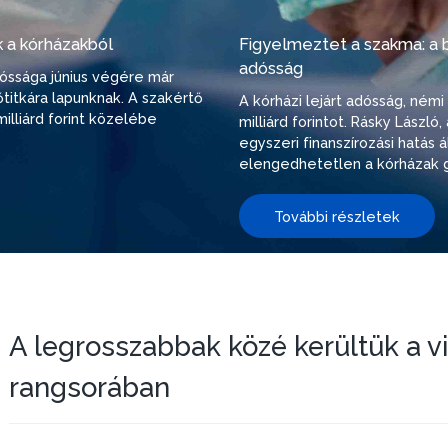
 a kórházakból
Figyelmeztet a szakma: a be
adósság
adóssága június végére már
őtitkára lapunknak. A szakértő
A kórházi lejárt adósság, ném
illiárd forint közelébe
milliárd forintot. Rásky Lászl
egyszeri finanszírozási hatás
elengedhetetlen a kórházak g
További részletek
A legrosszabbak közé kerültük a v
rangsorában