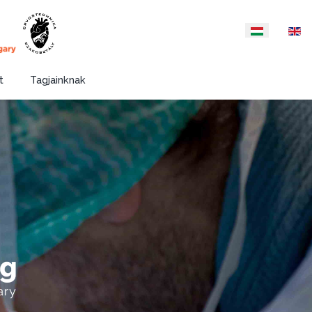
Válasszon nyelvet
t
Tagjainknak